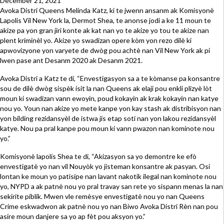
December 21, 2021
Avoka Distri Queens Melinda Katz, ki te jwenn ansanm ak Komisyonè
Lapolis Vil New York la, Dermot Shea, te anonse jodi a ke 11 moun te
akize pa yon gran jiri konte ak kat nan yo te akize yo tou te akize nan
plent kriminèl yo. Akize yo swadizan opere kòm yon rezo dilè ki
apwovizyone yon varyete de dwòg pou achtè nan Vil New York ak pi
lwen pase ant Desanm 2020 ak Desanm 2021.
Avoka Distri a Katz te di, “Envestigasyon sa a te kòmanse pa konsantre
sou de dilè dwòg sispèk isit la nan Queens ak elaji pou enkli plizyè lòt
moun ki swadizan vann ewoyin, poud kokayin ak krak kokayin nan katye
nou yo. Youn nan akize yo mete kanpe yon kay stash ak distribisyon nan
yon bilding rezidansyèl de istwa jis etap soti nan yon lakou rezidansyèl
katye. Nou pa pral kanpe pou moun ki vann pwazon nan kominote nou
yo.”
Komisyonè lapolis Shea te di, “Akizasyon sa yo demontre ke efò
envestigatè yo nan vil Nouyòk yo jisteman konsantre ak pasyan. Osi
lontan ke moun yo patisipe nan lavant nakotik ilegal nan kominote nou
yo, NYPD a ak patnè nou yo pral travay san rete yo sispann menas la nan
sekirite piblik. Mwen vle remèsye envestigatè nou yo nan Queens
Crime eskwadwon ak patnè nou yo nan Biwo Avoka Distri Rèn nan pou
asire moun danjere sa yo ap fèt pou aksyon yo.”