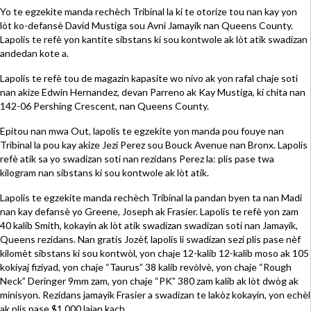
Yo te egzekite manda rechèch Tribinal la ki te otorize tou nan kay yon
lòt ko-defansè David Mustiga sou Avni Jamayik nan Queens County.
Lapolis te refè yon kantite sibstans ki sou kontwole ak lòt atik swadizan
andedan kote a.
Lapolis te refè tou de magazin kapasite wo nivo ak yon rafal chaje soti
nan akize Edwin Hernandez, devan Parreno ak Kay Mustiga, ki chita nan
142-06 Pershing Crescent, nan Queens County.
Epitou nan mwa Out, lapolis te egzekite yon manda pou fouye nan
Tribinal la pou kay akize Jezi Perez sou Bouck Avenue nan Bronx. Lapolis
refè atik sa yo swadizan soti nan rezidans Perez la: plis pase twa
kilogram nan sibstans ki sou kontwole ak lòt atik.
Lapolis te egzekite manda rechèch Tribinal la pandan byen ta nan Madi
nan kay defansè yo Greene, Joseph ak Frasier. Lapolis te refè yon zam
40 kalib Smith, kokayin ak lòt atik swadizan swadizan soti nan Jamayik,
Queens rezidans. Nan gratis Jozèf, lapolis li swadizan sezi plis pase nèf
kilomèt sibstans ki sou kontwòl, yon chaje 12-kalib 12-kalib moso ak 105
kokiyaj fiziyad, yon chaje “Taurus” 38 kalib revòlvè, yon chaje “Rough
Neck” Deringer 9mm zam, yon chaje “PK” 380 zam kalib ak lòt dwòg ak
minisyon. Rezidans jamayik Frasier a swadizan te lakòz kokayin, yon echèl
ak plis pase $1,000 lajan kach.