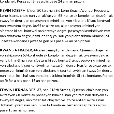
kondane l, Perez ap fè fas a plis pase 24 an nan prizon.
KEVIN JOSEPH,
ki gen 50 tan, nan Sid Long Beach Avenue, Freeport,
Long Island, chaje nan yon akizasyon 68-konte ak konplo nan dezyèm ak
twazyèm degre, ak posesyon kriminèl nan yon sibstans ki sou kontwòl
nan twazyèm degre. Jozèf te akize tou ak posesyon kriminèl yon
sibstans ki sou kontwòl nan premye degre, posesyon kriminèl yon zam
nan twazyèm degre, pami lòt chaj yo, sou yon plent tribinal kriminèl. Si
Jozèf te kondane l, jozèf te gen plis pase 24 an nan prizon.
KWANSIA FRAISER,
44, nan Jamayik, nan Jamayik, Queens, chaje nan
yon akizasyon 68-kontwole ak konplo nan dezyèm ak twazyèm degre,
vant kriminèl nan yon sibstans ki sou kontwòl ak posesyon kriminèl nan
yon sibstans ki sou kontwòl nan twazyèm degre. Frasier te akize tou ak
posesyon kriminèl nan yon sibstans ki sou kontwòl nan twazyèm degre,
nan mitan lòt chaj, sou yon plent tribinal kriminèl. Si li te kondane, Ferrasi
ap fè fas a plis pase 15 an nan prizon.
EDWIN HERNANDEZ,
37, nan 213th Street, Queens, chaje nan yon
akizasyon 68-konte ak posesyon kriminèl nan yon zam nan dezyèm ak
twazyèm degre, nan mitan lòt chaj zam yo. Yo te entèdi akize a nan
Tribinal Siprèm nan Jedi. Si yo te kondane Hernandez ap fè fas a plis
pase 15 an nan prizon.