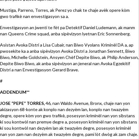
Mustiga, Parreno, Torres, ak Perez yo chak te chaje avèk opere kòm
gwo trafikè nan envestigasyon sa a.
Envestigasyon an jwenti te fèt pa Detektif Daniel Ludemann, ak manm
nan Queens Crime squad, anba sipèvizyon lyetnan Eric Sonnenberg.
Asistan Avoka Distri a Lisa Cubair, nan Biwo Vyolans Kriminèl DA a, ap
pwosekite ka a anba sipèvizyon Avoka Distri a Jonathan Sennett, Biwo
Biwo, Michelle Goldstein, Ansyen Chèf Depite Biwo, ak Philip Anderson,
Depite Biwo Biwo, ak anba sipèvizyon an jeneral nan Avoka Egzekitif
Distri a nan Envestigasyon Gerard Brave.
#
ADDENDUM**
JOSE “PEPE” TORRES,
46, nan Waldo Avenue, Bronx, chaje nan yon
akizasyon 68-konte ak konplo nan dezyèm lan, konplo nan twazyèm
degre, opere kòm yon gwo trafikè, posesyon kriminèl nan yon sibstans
ki sou kontwòl nan premye degre a, posesyon kriminèl nan yon sibstans
ki sou kontwòl nan dezyèm lan ak twazyèm degre, posesyon kriminèl
nan yon zam nan dezyèm ak twazyèm degre, pami lòt dwòg ak zam chaje.