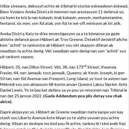
Itilize siveyans, dekouvri achte ak tribinal ki otorize eskwadwon èskwad,
Biwo Vyolans Avoka Distri a ki mennen nan arestasyon 11 defansè yo,
osi byen ke kriz la nan kokayin, krak kokayin, ewoyin, methametamine,
fentanyl, sis men, yon fizi atak, yon fizi te wè-off, minisyon ak lòt atik.
Avoka Distri a Katz te di ke envestigasyon sa a te kòmanse pa gade
aktivite defansè jason Hibbert ak Troy Greene. Detektif detektif afiche
kòm “achtè” te rankontre ak Hibbert sou sèt okazyon diferan ak
swadizan te achte dwòg. Vèt swadizan vann dwòg nan yon “achtè” sou
uit rankont separe.
rd
Hibbert, 35, nan Dillon Street; Vèt, 38, nan 173
Street; Kwansia
Frasier, 44, nan Jamayik, tout jamayik, Queens; ak Kevin Joseph, ki gen
50 tan, nan Sid Avenue nan Freeport, Long Island, yo tout te asiyen nan
Mèkredi sou yon akizasyon 68-konte anvan Queens Lakou Siprèm Jistis
Daniel Lewis. Yo te bay kat defans sa yo pou yo retounen nan Tribinal la
nan dat 25 janvye 2022.
(Gade Addendum pou plis detay sou chak
akize)
.
Daprè akizasyon yo, Hibbert ak Greene swadizan mete kanpe yon kay
stash sou Liberty Avenue kote kliyan yo te vizite souvan pou achte
dwòg. Kliyan an devlope mo kòd pou fè achte, tankou lè l sèvi avèk fraz