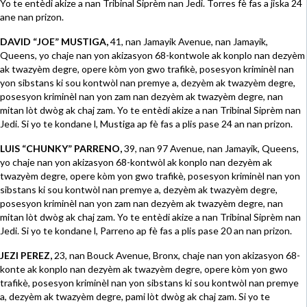
Yo te entèdi akize a nan Tribinal Siprèm nan Jedi. Torres fè fas a jiska 24
ane nan prizon.
DAVID “JOE” MUSTIGA,
41, nan Jamayik Avenue, nan Jamayik,
Queens, yo chaje nan yon akizasyon 68-kontwole ak konplo nan dezyèm
ak twazyèm degre, opere kòm yon gwo trafikè, posesyon kriminèl nan
yon sibstans ki sou kontwòl nan premye a, dezyèm ak twazyèm degre,
posesyon kriminèl nan yon zam nan dezyèm ak twazyèm degre, nan
mitan lòt dwòg ak chaj zam. Yo te entèdi akize a nan Tribinal Siprèm nan
Jedi. Si yo te kondane l, Mustiga ap fè fas a plis pase 24 an nan prizon.
LUIS “CHUNKY” PARRENO,
39, nan 97 Avenue, nan Jamayik, Queens,
yo chaje nan yon akizasyon 68-kontwòl ak konplo nan dezyèm ak
twazyèm degre, opere kòm yon gwo trafikè, posesyon kriminèl nan yon
sibstans ki sou kontwòl nan premye a, dezyèm ak twazyèm degre,
posesyon kriminèl nan yon zam nan dezyèm ak twazyèm degre, nan
mitan lòt dwòg ak chaj zam. Yo te entèdi akize a nan Tribinal Siprèm nan
Jedi. Si yo te kondane l, Parreno ap fè fas a plis pase 20 an nan prizon.
JEZI PEREZ,
23, nan Bouck Avenue, Bronx, chaje nan yon akizasyon 68-
konte ak konplo nan dezyèm ak twazyèm degre, opere kòm yon gwo
trafikè, posesyon kriminèl nan yon sibstans ki sou kontwòl nan premye
a, dezyèm ak twazyèm degre, pami lòt dwòg ak chaj zam. Si yo te