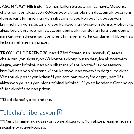
JASON “JAY” HIBBERT,
35, nan Dillon Street, nan Jamayik, Queens,
chaje nan yon akizasyon 68-kontwòl ak konplo nan dezyèm ak twazyèm
degre, vant kriminèl nan yon sibstans ki sou kontwòl ak posesyon
kriminèl nan yon sibstans ki sou kontwòl nan twazyèm degre. Hibbert te
akize tou ak grandè nan twazyèm degre ak grandè nan katriyèm degre
nan katriyèm degre nan yon plent kriminèl si yo te kondane li, Hibbert ap
fè fas a nèf ane nan prizon.
TROY “LOU” GREENE
38, nan 173rd Street, nan Jamayik, Queens,
chaje nan yon akizasyon 68-konte ak konplo nan dezyèm ak twazyèm
degre, vant kriminèl nan yon sibstans ki sou kontwòl ak posesyon
kriminèl nan yon sibstans ki sou kontwòl nan twazyèm degre. Yo akize
Vèt tou ak posesyon kriminèl yon zam nan twazyèm degre, pami lòt
akizasyon yo, sou yon plent tribinal kriminèl. Si yo te kondane Greene ap
fè fas ak nèf ane nan prizon.
**De defansè yo te chèche.
Telechaje liberasyon
**Plent kriminèl ak akizasyon yo se akizasyon. Yon akize prezime inosan
jiskaske pwouve koupab.