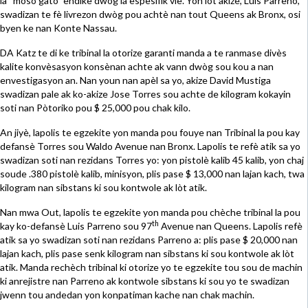
la “moso gato” endike dwòg la espesifik vle. Yon lòt akize, Luis Parreno,
swadizan te fè livrezon dwòg pou achtè nan tout Queens ak Bronx, osi
byen ke nan Konte Nassau.
DA Katz te di ke tribinal la otorize garanti manda a te ranmase divès
kalite konvèsasyon konsènan achte ak vann dwòg sou kou a nan
envestigasyon an. Nan youn nan apèl sa yo, akize David Mustiga
swadizan pale ak ko-akize Jose Torres sou achte de kilogram kokayin
soti nan Pòtoriko pou $ 25,000 pou chak kilo.
An jiyè, lapolis te egzekite yon manda pou fouye nan Tribinal la pou kay
defansè Torres sou Waldo Avenue nan Bronx. Lapolis te refè atik sa yo
swadizan soti nan rezidans Torres yo: yon pistolè kalib 45 kalib, yon chaj
soude .380 pistolè kalib, minisyon, plis pase $ 13,000 nan lajan kach, twa
kilogram nan sibstans ki sou kontwole ak lòt atik.
Nan mwa Out, lapolis te egzekite yon manda pou chèche tribinal la pou
th
kay ko-defansè Luis Parreno sou 97
Avenue nan Queens. Lapolis refè
atik sa yo swadizan soti nan rezidans Parreno a: plis pase $ 20,000 nan
lajan kach, plis pase senk kilogram nan sibstans ki sou kontwole ak lòt
atik. Manda rechèch tribinal ki otorize yo te egzekite tou sou de machin
ki anrejistre nan Parreno ak kontwole sibstans ki sou yo te swadizan
jwenn tou andedan yon konpatiman kache nan chak machin.