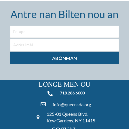
Antre nan Bilten nou an
ABÒNMAN
LONGE MEN OU
718.286.6000
718.286.6000
info@queensda.org
125-01 Queens Blvd,
Kew Gardens, NY 11415