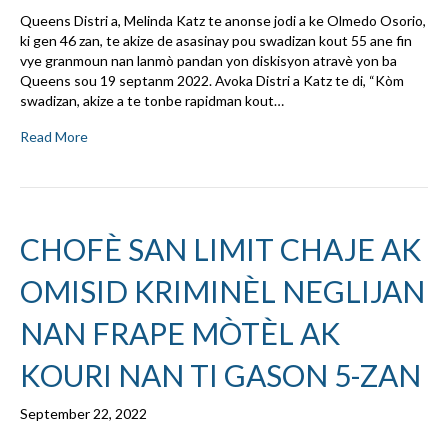
Queens Distri a, Melinda Katz te anonse jodi a ke Olmedo Osorio,
ki gen 46 zan, te akize de asasinay pou swadizan kout 55 ane fin
vye granmoun nan lanmò pandan yon diskisyon atravè yon ba
Queens sou 19 septanm 2022. Avoka Distri a Katz te di, “Kòm
swadizan, akize a te tonbe rapidman kout…
Read More
CHOFÈ SAN LIMIT CHAJE AK
OMISID KRIMINÈL NEGLIJAN
NAN FRAPE MÒTÈL AK
KOURI NAN TI GASON 5-ZAN
September 22, 2022