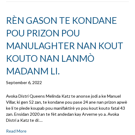
RÈN GASON TE KONDANE
POU PRIZON POU
MANULAGHTER NAN KOUT
KOUTO NAN LANMÒ
MADANM LI.
September 6, 2022
Avoka Distri Queens Melinda Katz te anonse jodi a ke Manuel
Villar, ki gen 52 zan, te kondane pou pase 24 ane nan prizon apwè
ke li te plede koupab pou manifaktirè yo pou kout kouto fatal 43
zan. Ensidan 2020 an te fèt andedan kay Arverne yo a. Avoka
Distri a Katz te di:…
Read More