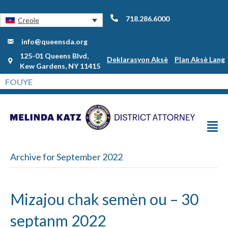
718.286.6000
Creole
info@queensda.org
125-01 Queens Blvd,
Deklarasyon Aksè
Plan Aksè Lang
Kew Gardens, NY 11415
Archive for September 2022
Mizajou chak semèn ou – 30
septanm 2022