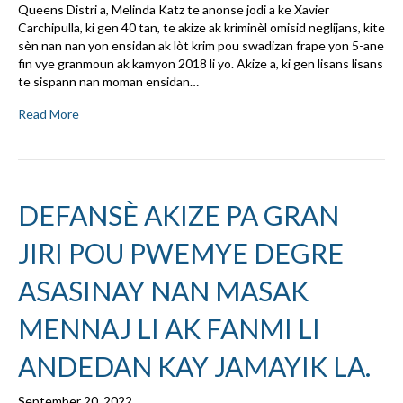
Queens Distri a, Melinda Katz te anonse jodi a ke Xavier
Carchipulla, ki gen 40 tan, te akize ak kriminèl omisid neglijans, kite
sèn nan nan yon ensidan ak lòt krim pou swadizan frape yon 5-ane
fin vye granmoun ak kamyon 2018 li yo. Akize a, ki gen lisans lisans
te sispann nan moman ensidan…
Read More
DEFANSÈ AKIZE PA GRAN
JIRI POU PWEMYE DEGRE
ASASINAY NAN MASAK
MENNAJ LI AK FANMI LI
ANDEDAN KAY JAMAYIK LA.
September 20, 2022