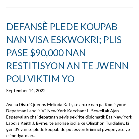
DEFANSÈ PLEDE KOUPAB
NAN VISA ESKWOKRI; PLIS
PASE $90,000 NAN
RESTITISYON AN TE JWENN
POU VIKTIM YO
September 14, 2022
Avoka Distri Queens Melinda Katz, te antre nan pa Komisyonè
Depatman Lapolis Vil New York Keechant L. Sewell ak Ajan
Espesyal an chaj depatman sèvis sekirite diplomatik Eta New York
Lapolis Keith J. Byrne, te anonse jodi a ke Olimzhon Turdialiev, ki
gen 39 van te plede koupab de posesyon kriminèl pwopriyete yo
e imedyatman…