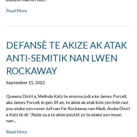
Read More
DEFANSÈ TE AKIZE AK ATAK
ANTI-SEMITIK NAN LWEN
ROCKAWAY
September 15, 2022
Queens Distri a, Melinda Katz te anonse jodi a ke James Purcell,
aka James Porcell, ki gen 34 an, te akize ak atak kòm yon krim rayi
pou atake yon nonm Juif nan Far Rockaway nan Madi. Avoka Distri
a Katz te di: “Akize sa a te akize poutèt yo te atake yon moun
nan…
Read More