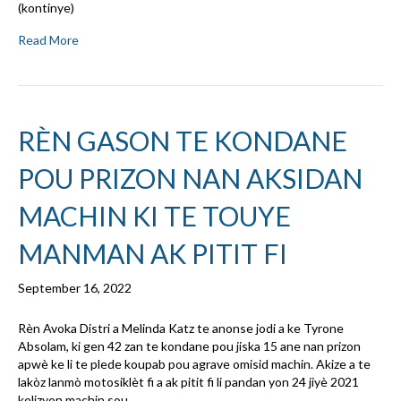
(kontinye)
Read More
RÈN GASON TE KONDANE
POU PRIZON NAN AKSIDAN
MACHIN KI TE TOUYE
MANMAN AK PITIT FI
September 16, 2022
Rèn Avoka Distri a Melinda Katz te anonse jodi a ke Tyrone
Absolam, ki gen 42 zan te kondane pou jiska 15 ane nan prizon
apwè ke li te plede koupab pou agrave omisid machin. Akize a te
lakòz lanmò motosiklèt fi a ak pitit fi li pandan yon 24 jiyè 2021
kolizyon machin sou…