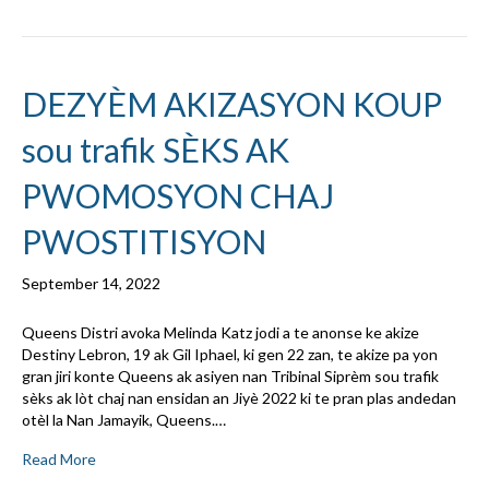
DEZYÈM AKIZASYON KOUP
sou trafik SÈKS AK
PWOMOSYON CHAJ
PWOSTITISYON
September 14, 2022
Queens Distri avoka Melinda Katz jodi a te anonse ke akize
Destiny Lebron, 19 ak Gil Iphael, ki gen 22 zan, te akize pa yon
gran jiri konte Queens ak asiyen nan Tribinal Siprèm sou trafik
sèks ak lòt chaj nan ensidan an Jiyè 2022 ki te pran plas andedan
otèl la Nan Jamayik, Queens.…
Read More