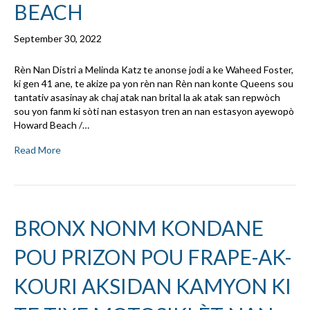
BEACH
September 30, 2022
Rèn Nan Distri a Melinda Katz te anonse jodi a ke Waheed Foster,
ki gen 41 ane, te akize pa yon rèn nan Rèn nan konte Queens sou
tantativ asasinay ak chaj atak nan brital la ak atak san repwòch
sou yon fanm ki sòti nan estasyon tren an nan estasyon ayewopò
Howard Beach /…
Read More
BRONX NONM KONDANE
POU PRIZON POU FRAPE-AK-
KOURI AKSIDAN KAMYON KI