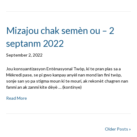
Mizajou chak semèn ou – 2
septanm 2022
September 2, 2022
Jou konsyantizasyon Entènasyonal Twòp, ki te pran plas sa a
Mèkredi pase, se pi gwo kanpay anyèl nan mond lan fini twòp,
sonje san yo pa stigma moun ki te mouri, ak rekonèt chagren nan
fanmi an ak zanmi kite dèyè … (kontinye)
Read More
Older Posts »