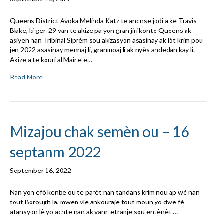
Queens District Avoka Melinda Katz te anonse jodi a ke Travis
Blake, ki gen 29 van te akize pa yon gran jiri konte Queens ak
asiyen nan Tribinal Siprèm sou akizasyon asasinay ak lòt krim pou
jen 2022 asasinay mennaj li, granmoaj li ak nyès andedan kay li.
Akize a te kouri al Maine e…
Read More
Mizajou chak semèn ou – 16
septanm 2022
September 16, 2022
Nan yon efò kenbe ou te parèt nan tandans krim nou ap wè nan
tout Borough la, mwen vle ankouraje tout moun yo dwe fè
atansyon lè yo achte nan ak vann etranje sou entènèt …