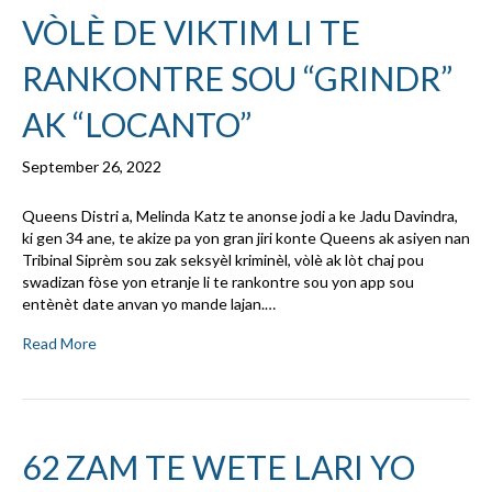
VÒLÈ DE VIKTIM LI TE
RANKONTRE SOU “GRINDR”
AK “LOCANTO”
September 26, 2022
Queens Distri a, Melinda Katz te anonse jodi a ke Jadu Davindra,
ki gen 34 ane, te akize pa yon gran jiri konte Queens ak asiyen nan
Tribinal Siprèm sou zak seksyèl kriminèl, vòlè ak lòt chaj pou
swadizan fòse yon etranje li te rankontre sou yon app sou
entènèt date anvan yo mande lajan.…
Read More
62 ZAM TE WETE LARI YO