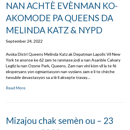
NAN ACHTÈ EVÈNMAN KO-
AKOMODE PA QUEENS DA
MELINDA KATZ & NYPD
September 24, 2022
Avoka Distri Queens Melinda Katz ak Depatman Lapolis Vil New
York te anonse ke 62 zam te ranmase jodi a nan Asanble Calvary
Legliz la nan Ozone Park, Queens. Zam nan vini kòm vil la te fè
eksperyans yon ogmantasyon nan vyolans zam e li te chèche
twouble devastasyon sa a lè li aksepte travay…
Read More
Mizajou chak semèn ou – 23