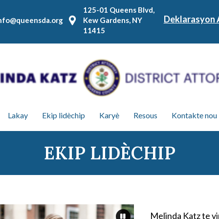
125-01 Queens Blvd,
Deklarasyon 
nfo@queensda.org
Kew Gardens, NY
11415
Lakay
Ekip lidèchip
Karyè
Resous
Kontakte nou
EKIP LIDÈCHIP
Melinda Katz te vi