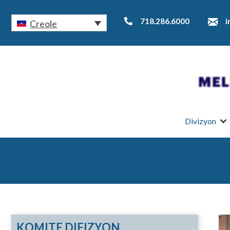
718.286.6000
i
Creole
Divizyon
KOMITE DIFIZYON