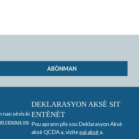
ABÒNMAN
DEKLARASYON AKSÈ SIT
n nan sèvis ki
ENTÈNÈT
on resous yo
.
Pou aprann plis sou Deklarasyon Aksè
aksè QCDA a, vizite
paj aksè
a.