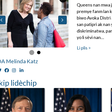
Queens nan mwa ja
premye fanm lan ke
biwo Avoka Distri a
san patipri ak nan 
diskriminatwa, pa
yo li sèvi nan…
Li plis >
A Melinda Katz
kip lidèchip