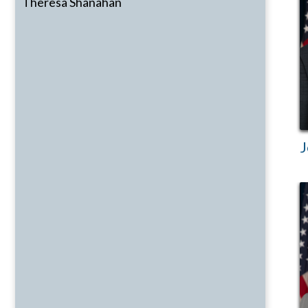
Theresa Shanahan
J