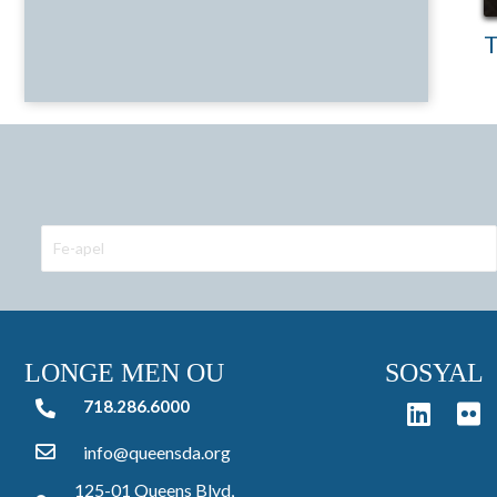
T
LONGE MEN OU
SOSYAL
718.286.6000
718.286.6000
info@queensda.org
125-01 Queens Blvd,