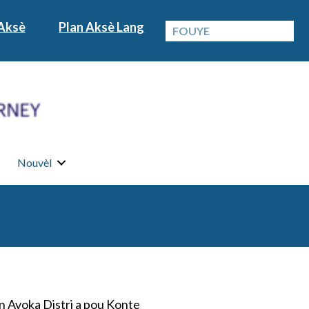
Aksè
Plan Aksè Lang
Nouvèl
n Avoka Distri a pou Konte