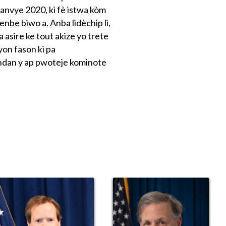
nvye 2020, ki fè istwa kòm
nbe biwo a. Anba lidèchip li,
 asire ke tout akize yo trete
yon fason ki pa
ndan y ap pwoteje kominote