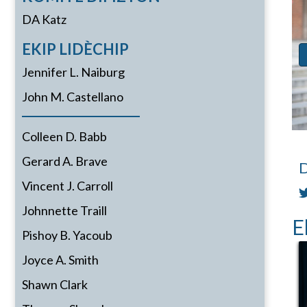
DA Katz
EKIP LIDÈCHIP
Jennifer L. Naiburg
John M. Castellano
Colleen D. Babb
Gerard A. Brave
D
Vincent J. Carroll
Johnnette Traill
E
Pishoy B. Yacoub
Joyce A. Smith
Shawn Clark