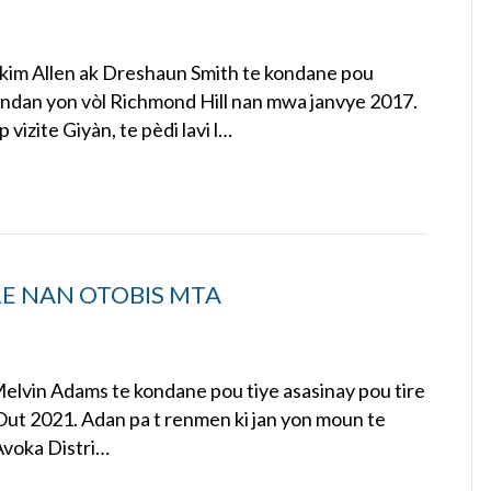
akim Allen ak Dreshaun Smith te kondane pou
 pandan yon vòl Richmond Hill nan mwa janvye 2017.
p vizite Giyàn, te pèdi lavi l…
E NAN OTOBIS MTA
elvin Adams te kondane pou tiye asasinay pou tire
ut 2021. Adan pa t renmen ki jan yon moun te
. Avoka Distri…