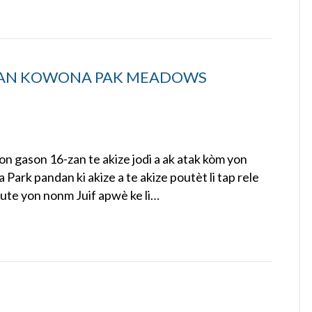
I NAN KOWONA PAK MEADOWS
n gason 16-zan te akize jodi a ak atak kòm yon
ark pandan ki akize a te akize poutèt li tap rele
oute yon nonm Juif apwè ke li…