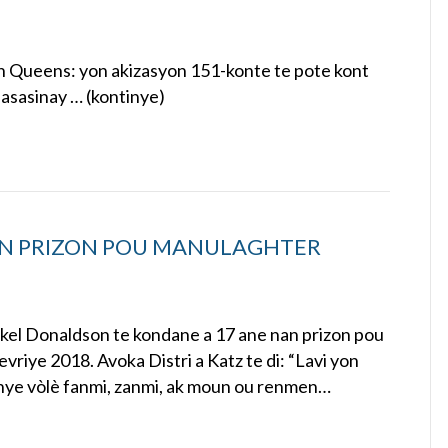
an Queens: yon akizasyon 151-konte te pote kont
 asasinay … (kontinye)
AN PRIZON POU MANULAGHTER
ekel Donaldson te kondane a 17 ane nan prizon pou
riye 2018. Avoka Distri a Katz te di: “Lavi yon
tinye vòlè fanmi, zanmi, ak moun ou renmen…