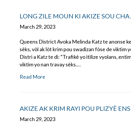
LONG ZILE MOUN KI AKIZE SOU CHAJ 
March 29, 2023
Queens District Avoka Melinda Katz te anonse ke 
sèks, vòl ak lòt krim pou swadizan fòse de viktim 
Distri a Katz te di: “Trafikè yo itilize vyolans, e
viktim yo nan travay sèks.…
Read More
AKIZE AK KRIM RAYI POU PLIZYÈ E
March 29, 2023