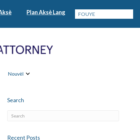
Aksè
Plan Aksè Lang
Nouvèl
Search
Recent Posts