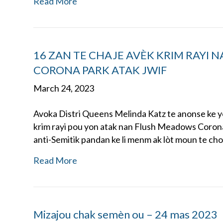
Read More
16 ZAN TE CHAJE AVÈK KRIM RAY
CORONA PARK ATAK JWIF
March 24, 2023
Avoka Distri Queens Melinda Katz te anonse ke yo
krim rayi pou yon atak nan Flush Meadows Corona P
anti-Semitik pandan ke li menm ak lòt moun te ch
Read More
Mizajou chak semèn ou – 24 mas 2023