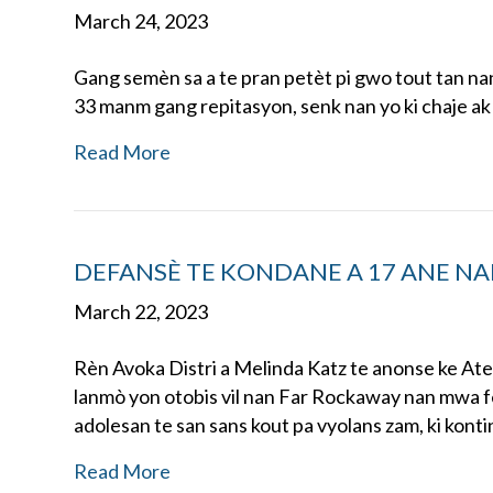
March 24, 2023
Gang semèn sa a te pran petèt pi gwo tout tan n
33 manm gang repitasyon, senk nan yo ki chaje ak
Read More
DEFANSÈ TE KONDANE A 17 ANE N
March 22, 2023
Rèn Avoka Distri a Melinda Katz te anonse ke At
lanmò yon otobis vil nan Far Rockaway nan mwa fev
adolesan te san sans kout pa vyolans zam, ki kon
Read More