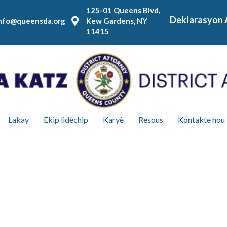
125-01 Queens Blvd,
Deklarasyon 
nfo@queensda.org
Kew Gardens, NY
11415
Lakay
Ekip lidèchip
Karyè
Resous
Kontakte nou