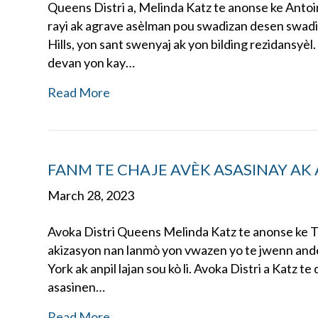
Queens Distri a, Melinda Katz te anonse ke Antoin
rayi ak agrave asèlman pou swadizan desen swad
Hills, yon sant swenyaj ak yon bilding rezidansyèl. 
devan yon kay…
Read More
FANM TE CHAJE AVÈK ASASINAY AK
March 28, 2023
Avoka Distri Queens Melinda Katz te anonse ke Ta
akizasyon nan lanmò yon vwazen yo te jwenn and
York ak anpil lajan sou kò li. Avoka Distri a Katz t
asasinen…
Read More