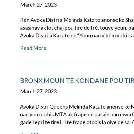
March 27, 2023
Rèn Avoka Distri a Melinda Katz te anonse ke Sh
asasinay ak lòt chaj pou tire de frè, touye youn,
Avoka Distri a Katz te di: “Youn nan viktim yo ki t a
Read More
BRONX MOUN TE KONDANE POU TIR
March 27, 2023
Avoka Distri Queens Melinda Katz te anonse ke M
nan yon otobis MTA ak frape de pasaje nan mwa O
gade l epi l te tire l, li te frape otobis la olye de sa