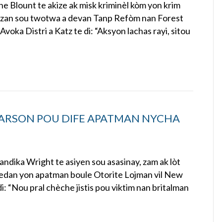
e Blount te akize ak misk kriminèl kòm yon krim
izan sou twotwa a devan Tanp Refòm nan Forest
Avoka Distri a Katz te di: “Aksyon lachas rayi, sitou
 ARSON POU DIFE APATMAN NYCHA
ndika Wright te asiyen sou asasinay, zam ak lòt
edan yon apatman boule Otorite Lojman vil New
e di: “Nou pral chèche jistis pou viktim nan britalman