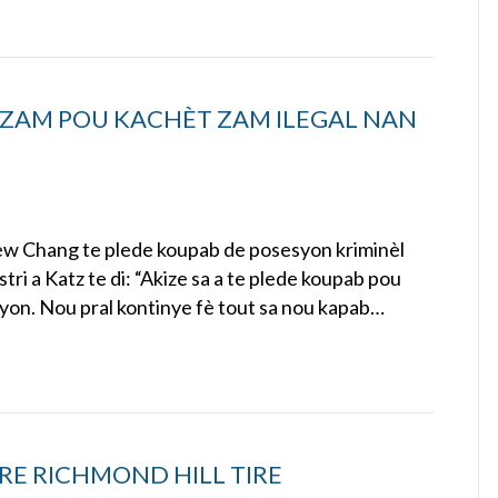
 ZAM POU KACHÈT ZAM ILEGAL NAN
ew Chang te plede koupab de posesyon kriminèl
tri a Katz te di: “Akize sa a te plede koupab pou
syon. Nou pral kontinye fè tout sa nou kapab…
RE RICHMOND HILL TIRE