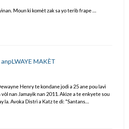
inan. Moun ki komèt zak sa yo terib frape …
n anpLWAYE MAKÈT
ewayne Henry te kondane jodi a 25 ane pou lavi
 vòl nan Jamayik nan 2011. Akize a te enkyete sou
y la. Avoka Distri a Katz te di: “Santans…