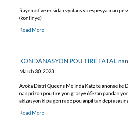
Rayi-motive ensidan vyolans yo espesyalman pèsy
(kontinye)
Read More
KONDANASYON POU TIRE FATAL na
March 30, 2023
Avoka Distri Queens Melinda Katz te anonse ke D
nan prizon pou tire yon grosye 65-zan pandan yon
akizasyon ki pa gen rapò pou anpil tan depi asasina
Read More