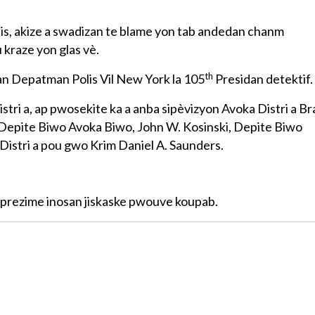
lis, akize a swadizan te blame yon tab andedan chanm
u kraze yon glas vè.
th
an Depatman Polis Vil New York la 105
Presidan detektif.
stri a, ap pwosekite ka a anba sipèvizyon Avoka Distri a Br
 Depite Biwo Avoka Biwo, John W. Kosinski, Depite Biwo
 Distri a pou gwo Krim Daniel A. Saunders.
ze prezime inosan jiskaske pwouve koupab.