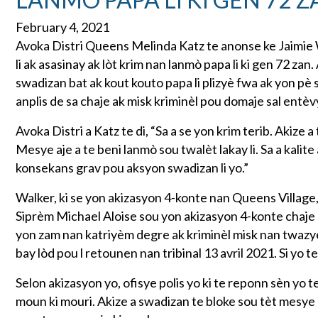
February 4, 2021
Avoka Distri Queens Melinda Katz te anonse ke Jaimie Wal
li ak asasinay ak lòt krim nan lanmò papa li ki gen 72 zan
swadizan bat ak kout kouto papa li plizyè fwa ak yon pè 
anplis de sa chaje ak misk kriminèl pou domaje sal entè
Avoka Distri a Katz te di, “Sa a se yon krim terib. Akize
Mesye aje a te beni lanmò sou twalèt lakay li. Sa a kalite
konsekans grav pou aksyon swadizan li yo.”
Walker, ki se yon akizasyon 4-konte nan Queens Village, 
Siprèm Michael Aloise sou yon akizasyon 4-konte chaje 
yon zam nan katriyèm degre ak kriminèl misk nan twazyèm
bay lòd pou l retounen nan tribinal 13 avril 2021. Si yo te
Selon akizasyon yo, ofisye polis yo ki te reponn sèn yo 
moun ki mouri. Akize a swadizan te bloke sou tèt mesye aje