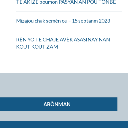
TE AKIZE poumon PASYAN AN POU TONBE
Mizajou chak semèn ou – 15 septanm 2023
RÈN YO TE CHAJE AVÈK ASASINAY NAN
KOUT KOUT ZAM
ABÒNMAN