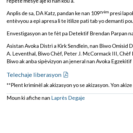
repete mesye aje ki nan kou a.
zyèm
Anplis de sa, DA Katz, pandan ke nan 109
presi lapo
entèvyou a epi apresa li te itilize pati tab yo demanti po
Envestigasyon an te fèt pa Detektif Brendan Parpan n
Asistan Avoka Distri a Kirk Sendlein, nan Biwo Omisid Di
A. Leventhal, Biwo Chèf, Peter J. McCormack III, Chèf
Biwo ak anba sipèvizyon an jeneral nan Avoka Egzekitif
Telechaje liberasyon
**Plent kriminèl ak akizasyon yo se akizasyon. Yon aki
Moun ki afiche nan
Laprès Degaje