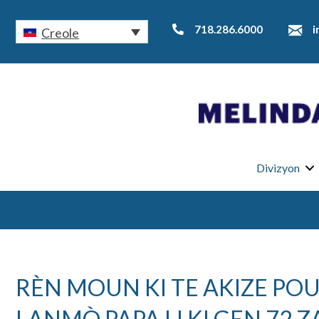
718.286.6000
i
Creole
Divizyon
RÈN MOUN KI TE AKIZE PO
LANMÒ PAPA LI KI GEN 72 