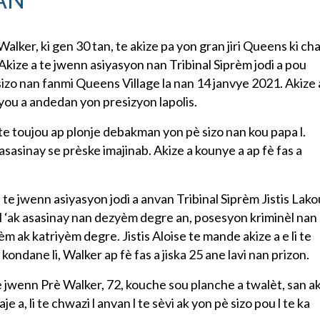
ker, ki gen 30 tan, te akize pa yon gran jiri Queens ki cha
. Akize a te jwenn asiyasyon nan Tribinal Siprèm jodi a pou
sizo nan fanmi Queens Village la nan 14 janvye 2021. Akize 
vyou a andedan yon presizyon lapolis.
 a te toujou ap plonje debakman yon pè sizo nan kou papa l.
 asasinay se prèske imajinab. Akize a kounye a ap fè fas a
te jwenn asiyasyon jodi a anvan Tribinal Siprèm Jistis Lako
l ‘ak asasinay nan dezyèm degre an, posesyon kriminèl nan
 ak katriyèm degre. Jistis Aloise te mande akize a e li te
 kondane li, Walker ap fè fas a jiska 25 ane lavi nan prizon.
te jwenn Prè Walker, 72, kouche sou planche a twalèt, san a
 a, li te chwazi l anvan l te sèvi ak yon pè sizo pou l te ka