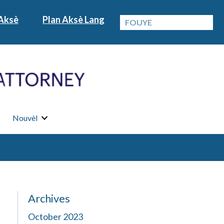
Aksè
Plan Aksè Lang
Nouvèl
Archives
October 2023