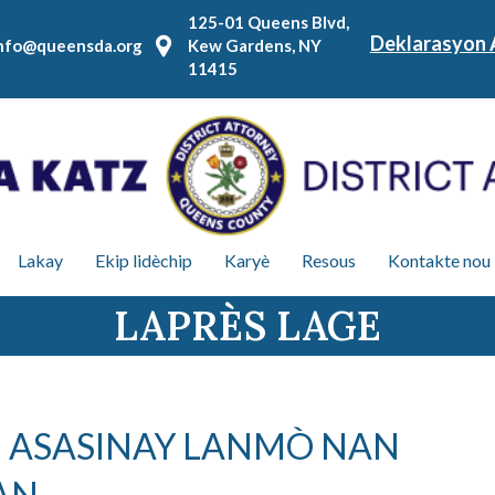
125-01 Queens Blvd,
Deklarasyon 
nfo@queensda.org
Kew Gardens, NY
11415
Lakay
Ekip lidèchip
Karyè
Resous
Kontakte nou
LAPRÈS LAGE
U ASASINAY LANMÒ NAN
ZAN