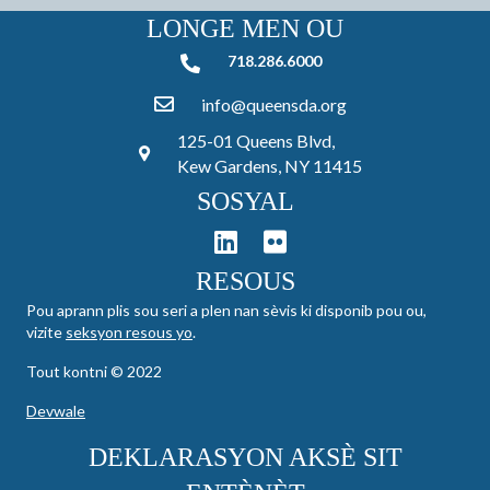
LONGE MEN OU
718.286.6000
718.286.6000
info@queensda.org
125-01 Queens Blvd,
Kew Gardens, NY 11415
SOSYAL
RESOUS
Pou aprann plis sou seri a plen nan sèvis ki disponib pou ou,
vizite
seksyon resous yo
.
Tout kontni © 2022
Devwale
DEKLARASYON AKSÈ SIT