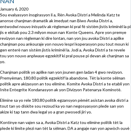
NAN
January 6, 2020
Sou evalyasyon inogirasyon li a, Rèn Avoka Distri a Melinda Katz te
anonse chanjman dramatik ak imedyat nan Biwo Avoka Distri a,
entwodwi nouvo inisyativ ak règleman ki pral fè sistèm jistis kriminèl la pi
jis e ekitab pou 2.3 milyon moun nan Konte Queens. Apre yon premye
revizyon nan règleman ki dire lontan, nan yon jou avoka Distri a aplike
chanjman pou ankouraje yon nouvo lespri koperasyon pou tout moun ki
gen enterè nan sistèm jistis kriminèl la. Jodi a, Avoka Distri a te revele
tou yon nouvo anplwaye egzekitif ki pral pouse pi devan ak chanjman sa
yo.
Chanjman politik yo aplike nan yon jounen gen ladan 4 gwo revizyon.
Premyèman, 180.80 politik egzekitif la abandone. Tèt la konte sèlman
politik apre akizasyon an tou elimine. Komite Avoka Distri a te etabli yon
Inite Entegrite Kondanasyon ak yon Divizyon Patenarya Kominotè.
Elimine sa yo rele 180.80 politik egzansyon pèmèt asistan avoka distri a
tout tan yo diskite sou rezoud ka yo nan negosyasyon plede san yon
akize ki tap tann dwa legal yo a gran pwosedi jiri yo.
Kontinye nan vajen sa a, Avoka Distri a Katz tou elimine politik tèt la
plede ki limite plezi nan tèt la sèlman. DA a angaje nan yon apwòch ouvè