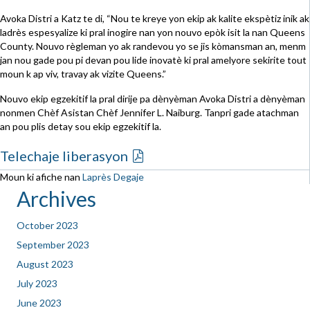
Avoka Distri a Katz te di, “Nou te kreye yon ekip ak kalite ekspètiz inik ak
ladrès espesyalize ki pral inogire nan yon nouvo epòk isit la nan Queens
County. Nouvo règleman yo ak randevou yo se jis kòmansman an, menm
jan nou gade pou pi devan pou lide inovatè ki pral amelyore sekirite tout
moun k ap viv, travay ak vizite Queens.”
Nouvo ekip egzekitif la pral dirije pa dènyèman Avoka Distri a dènyèman
nonmen Chèf Asistan Chèf Jennifer L. Naiburg. Tanpri gade atachman
an pou plis detay sou ekip egzekitif la.
Telechaje liberasyon
Moun ki afiche nan
Laprès Degaje
Archives
October 2023
September 2023
August 2023
July 2023
June 2023