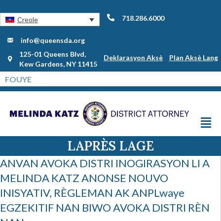
718.286.6000
Creole
info@queensda.org
125-01 Queens Blvd,
Deklarasyon Aksè
Plan Aksè Lang
Kew Gardens, NY 11415
LAPRÈS LAGE
ANVAN AVOKA DISTRI INOGIRASYON LI A
MELINDA KATZ ANONSE NOUVO
INISYATIV, RÈGLEMAN AK ANPLwaye
EGZEKITIF NAN BIWO AVOKA DISTRI RÈN