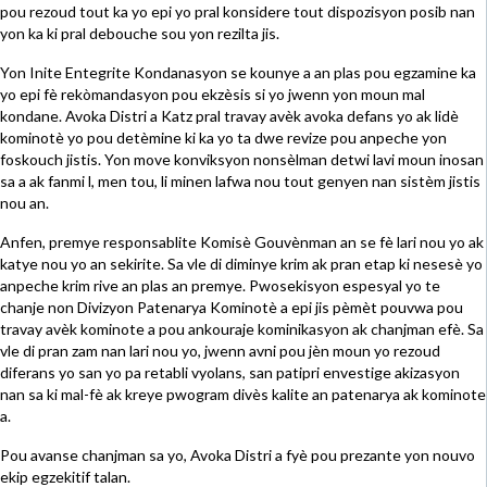
pou rezoud tout ka yo epi yo pral konsidere tout dispozisyon posib nan
yon ka ki pral debouche sou yon rezilta jis.
Yon Inite Entegrite Kondanasyon se kounye a an plas pou egzamine ka
yo epi fè rekòmandasyon pou ekzèsis si yo jwenn yon moun mal
kondane. Avoka Distri a Katz pral travay avèk avoka defans yo ak lidè
kominotè yo pou detèmine ki ka yo ta dwe revize pou anpeche yon
foskouch jistis. Yon move konviksyon nonsèlman detwi lavi moun inosan
sa a ak fanmi l, men tou, li minen lafwa nou tout genyen nan sistèm jistis
nou an.
Anfen, premye responsablite Komisè Gouvènman an se fè lari nou yo ak
katye nou yo an sekirite. Sa vle di diminye krim ak pran etap ki nesesè yo
anpeche krim rive an plas an premye. Pwosekisyon espesyal yo te
chanje non Divizyon Patenarya Kominotè a epi jis pèmèt pouvwa pou
travay avèk kominote a pou ankouraje kominikasyon ak chanjman efè. Sa
vle di pran zam nan lari nou yo, jwenn avni pou jèn moun yo rezoud
diferans yo san yo pa retabli vyolans, san patipri envestige akizasyon
nan sa ki mal-fè ak kreye pwogram divès kalite an patenarya ak kominote
a.
Pou avanse chanjman sa yo, Avoka Distri a fyè pou prezante yon nouvo
ekip egzekitif talan.