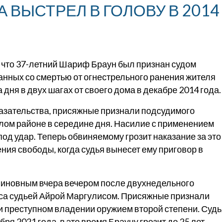
 ВЫСТРЕЛ В ГОЛОВУ В 2014
 что 37-летний Шариф Браун был признан судом
занных со смертью от огнестрельного ранения жителя
дня в двух шагах от своего дома в декабре 2014 года.
казательства, присяжные признали подсудимого
лом районе в середине дня. Насилие с применением
под удар. Теперь обвиняемому грозит наказание за это
ия свободы, когда судья вынесет ему приговор в
виновным вчера вечером после двухнедельного
нса судьей Айрой Маргулисом. Присяжные признали
и преступном владении оружием второй степени. Судь
я 2021 года, в это время Брауну грозит до 25 лет