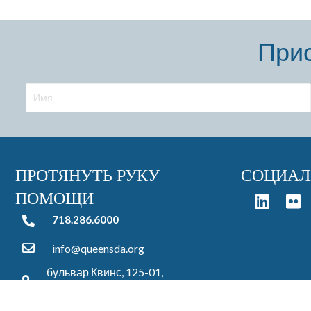
Прис
ПРОТЯНУТЬ РУКУ
СОЦИАЛ
ПОМОЩИ
718.286.6000
718.286.6000
info@queensda.org
бульвар Квинс, 125-01,
Кью-Гарденс, штат Нью-Йорк, 11415