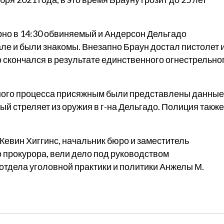
рно в 14:30 обвиняемый и Андерсон Дельгадо
ле и были знакомы. Внезапно Браун достал пистолет 
о скончался в результате единственного огнестрельно
ебного процесса присяжным были представлены данные
й стреляет из оружия в г-на Дельгадо. Полиция также
евин Хиггинс, начальник бюро и заместитель
 прокурора, вели дело под руководством
отдела уголовной практики и политики Анжелы М.