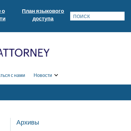
 о
План языкового
ти
доступа
ться с нами
Новости
Архивы