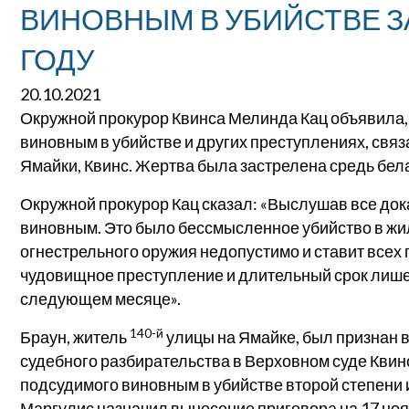
ВИНОВНЫМ В УБИЙСТВЕ ЗА
ГОДУ
20.10.2021
Окружной прокурор Квинса Мелинда Кац объявила,
виновным в убийстве и других преступлениях, свя
Ямайки, Квинс. Жертва была застрелена средь бела 
Окружной прокурор Кац сказал: «Выслушав все до
виновным. Это было бессмысленное убийство в жи
огнестрельного оружия недопустимо и ставит всех 
чудовищное преступление и длительный срок лишен
следующем месяце».
140-й
Браун, житель
улицы на Ямайке, был признан 
судебного разбирательства в Верховном суде Кви
подсудимого виновным в убийстве второй степени 
Маргулис назначил вынесение приговора на 17 ноябр