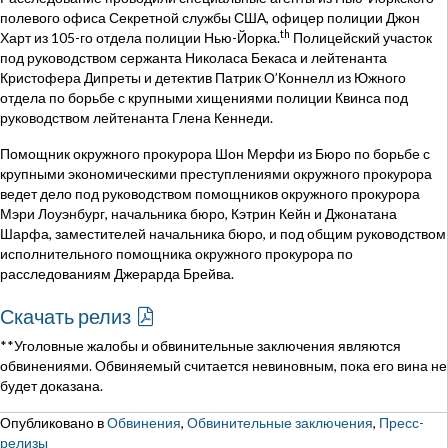
полевого офиса Секретной службы США, офицер полиции Джон
th
Харт из 105-го отдела полиции Нью-Йорка.
Полицейский участок
под руководством сержанта Николаса Бекаса и лейтенанта
Кристофера Дипреты и детектив Патрик О’Коннелл из Южного
отдела по борьбе с крупными хищениями полиции Квинса под
руководством лейтенанта Глена Кеннеди.
Помощник окружного прокурора Шон Мерфи из Бюро по борьбе с
крупными экономическими преступлениями окружного прокурора
ведет дело под руководством помощников окружного прокурора
Мэри Лоуэнбург, начальника бюро, Кэтрин Кейн и Джонатана
Шарфа, заместителей начальника бюро, и под общим руководством
исполнительного помощника окружного прокурора по
расследованиям Джерарда Брейва.
Скачать релиз
**Уголовные жалобы и обвинительные заключения являются
обвинениями. Обвиняемый считается невиновным, пока его вина не
будет доказана.
Опубликовано в
Обвинения
,
Обвинительные заключения
,
Пресс-
релизы