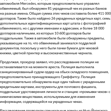
автомобиля Mercedes, которым предположительно управлял
обвиняемый, был обнаружен 81 украденный чек из разных банков
на разные имена. Общая сумма этих чеков составила более 411 000
долларов. Также было найдено 26 украденных кредитных карт, семь
дополнительных идентификационных карт штата с фотографией
обвиняемого, но с другими именами и адресами, и более 18 000
долларов наличными, из которых 10 600 долларов были
поддельными. Также в автомобиле были обнаружены предметы,
указывающие на то, что обвиняемый занимался подделкой
документов, поскольку у него были пачки бумаги для чековой
книжки, цветной принтер и высококачественные чернила.
Продолжая, прокурор заявил, что расследование полиции не
останавливается на моменте ареста. Полиция выполнила
санкционированный судом ордер на обыск складского помещения,
предположительно принадлежащего Гриффитсу. Полиция
предположительно обнаружила еще один тайник с украденными
кредитными картами, инструменты для почтового фишинга,
поддельные удостоверения личности и станцию «промывки чеков» с
химическими веществами, используемыми для изменения
информации, содержащейся на украденных чеках.
Расследование проводили специальные агенты из Нью-Йоркского