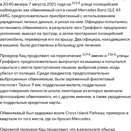
223-й
в 20:40 вечера 7 августа 2021 года на
улице полицейские
наблюдали, как обвиняемый сел в синий Mercedes Benz GLE 43
AMG, предположительно приобретенный с использованием
украденных личных данных, и уехал на нем. Офицеры попытались
остановить обвиняемого, в результате чего Гриффитс предпринял
уклонение, выехал на тротуар, а затем протаранил полицейский
автомобиль, перевернув его на крышу. Два офицера, находившиеся
в машине, были доставлены в больницу для лечения.
119-й
236-й
Прокурор Кац продолжил: на пересечении
авеню и
улицы
Гриффитс предположительно выпрыгнул из машины и попытался
скрыться с места преступления пешком, выбросив улики, когда
убегал от полиции. Среди предметов, предположительно
выброшенных обвиняемым, были заряженный фиолетовый
пистолет Taurus 9 мм, поддельная валюта, поддельные
удостоверения личности штата, некоторые из которых включали
фотографию обвиняемого, но с другим именем, а также украденные
и поддельные кредитные карты.
Обвиняемый был задержан возле Cross Island Parkway, примерно в
квартале от того места, где он бросил Mercedes.
Окружной прокурор Кац продолжил, что в результате обыска