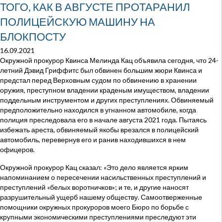
ТОГО, КАК В АВГУСТЕ ПРОТАРАНИЛ
ПОЛИЦЕЙСКУЮ МАШИНУ НА
БЛОКПОСТУ
16.09.2021
Окружной прокурор Квинса Мелинда Кац объявила сегодня, что 24-
летний Дэвид Гриффитс был обвинен большим жюри Квинса и
предстал перед Верховным судом по обвинению в хранении
оружия, преступном владении краденым имуществом, владении
поддельным инструментом и других преступлениях. Обвиняемый
предположительно находился в угнанном автомобиле, когда
полиция преследовала его в начале августа 2021 года. Пытаясь
избежать ареста, обвиняемый якобы врезался в полицейский
автомобиль, перевернув его и ранив находившихся в нем
офицеров.
Окружной прокурор Кац сказал: «Это дело является ярким
напоминанием о пересечении насильственных преступлений и
преступлений «белых воротничков»; и те, и другие наносят
разрушительный ущерб нашему обществу. Самоотверженные
помощники окружных прокуроров моего Бюро по борьбе с
крупными экономическими преступлениями преследуют эти