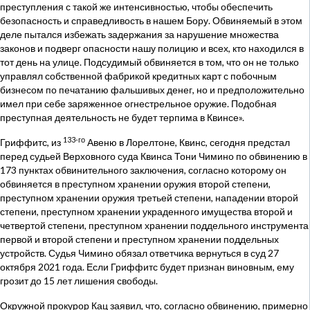
преступления с такой же интенсивностью, чтобы обеспечить
безопасность и справедливость в нашем Бору. Обвиняемый в этом
деле пытался избежать задержания за нарушение множества
законов и подверг опасности нашу полицию и всех, кто находился в
тот день на улице. Подсудимый обвиняется в том, что он не только
управлял собственной фабрикой кредитных карт с побочным
бизнесом по печатанию фальшивых денег, но и предположительно
имел при себе заряженное огнестрельное оружие. Подобная
преступная деятельность не будет терпима в Квинсе».
133-го
Гриффитс, из
Авеню в Лорелтоне, Квинс, сегодня предстал
перед судьей Верховного суда Квинса Тони Чимино по обвинению в
173 пунктах обвинительного заключения, согласно которому он
обвиняется в преступном хранении оружия второй степени,
преступном хранении оружия третьей степени, нападении второй
степени, преступном хранении украденного имущества второй и
четвертой степени, преступном хранении поддельного инструмента
первой и второй степени и преступном хранении поддельных
устройств. Судья Чимино обязал ответчика вернуться в суд 27
октября 2021 года. Если Гриффитс будет признан виновным, ему
грозит до 15 лет лишения свободы.
Окружной прокурор Кац заявил, что, согласно обвинению, примерно