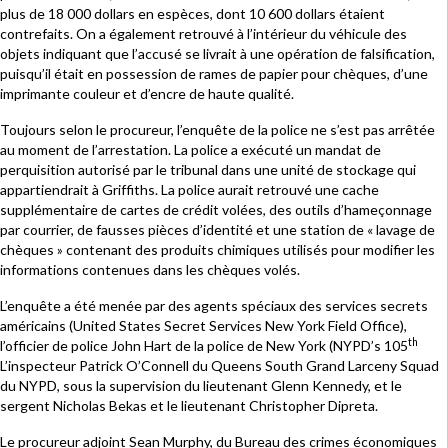
plus de 18 000 dollars en espèces, dont 10 600 dollars étaient
contrefaits. On a également retrouvé à l’intérieur du véhicule des
objets indiquant que l’accusé se livrait à une opération de falsification,
puisqu’il était en possession de rames de papier pour chèques, d’une
imprimante couleur et d’encre de haute qualité.
Toujours selon le procureur, l’enquête de la police ne s’est pas arrêtée
au moment de l’arrestation. La police a exécuté un mandat de
perquisition autorisé par le tribunal dans une unité de stockage qui
appartiendrait à Griffiths. La police aurait retrouvé une cache
supplémentaire de cartes de crédit volées, des outils d’hameçonnage
par courrier, de fausses pièces d’identité et une station de « lavage de
chèques » contenant des produits chimiques utilisés pour modifier les
informations contenues dans les chèques volés.
L’enquête a été menée par des agents spéciaux des services secrets
américains (United States Secret Services New York Field Office),
th
l’officier de police John Hart de la police de New York (NYPD’s 105
L’inspecteur Patrick O’Connell du Queens South Grand Larceny Squad
du NYPD, sous la supervision du lieutenant Glenn Kennedy, et le
sergent Nicholas Bekas et le lieutenant Christopher Dipreta.
Le procureur adjoint Sean Murphy, du Bureau des crimes économiques