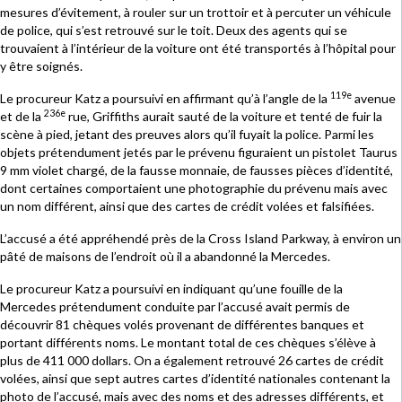
mesures d’évitement, à rouler sur un trottoir et à percuter un véhicule
de police, qui s’est retrouvé sur le toit. Deux des agents qui se
trouvaient à l’intérieur de la voiture ont été transportés à l’hôpital pour
y être soignés.
119e
Le procureur Katz a poursuivi en affirmant qu’à l’angle de la
avenue
236e
et de la
rue, Griffiths aurait sauté de la voiture et tenté de fuir la
scène à pied, jetant des preuves alors qu’il fuyait la police. Parmi les
objets prétendument jetés par le prévenu figuraient un pistolet Taurus
9 mm violet chargé, de la fausse monnaie, de fausses pièces d’identité,
dont certaines comportaient une photographie du prévenu mais avec
un nom différent, ainsi que des cartes de crédit volées et falsifiées.
L’accusé a été appréhendé près de la Cross Island Parkway, à environ un
pâté de maisons de l’endroit où il a abandonné la Mercedes.
Le procureur Katz a poursuivi en indiquant qu’une fouille de la
Mercedes prétendument conduite par l’accusé avait permis de
découvrir 81 chèques volés provenant de différentes banques et
portant différents noms. Le montant total de ces chèques s’élève à
plus de 411 000 dollars. On a également retrouvé 26 cartes de crédit
volées, ainsi que sept autres cartes d’identité nationales contenant la
photo de l’accusé, mais avec des noms et des adresses différents, et