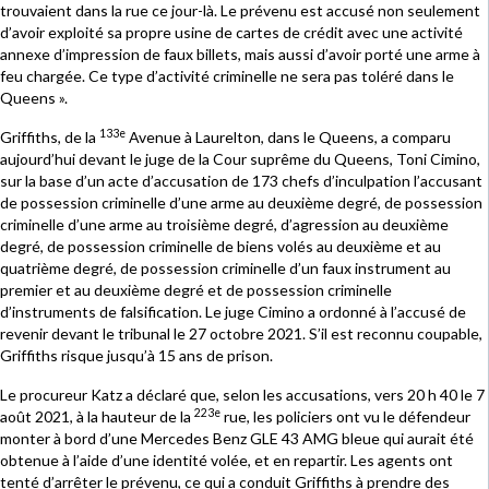
trouvaient dans la rue ce jour-là. Le prévenu est accusé non seulement
d’avoir exploité sa propre usine de cartes de crédit avec une activité
annexe d’impression de faux billets, mais aussi d’avoir porté une arme à
feu chargée. Ce type d’activité criminelle ne sera pas toléré dans le
Queens ».
133e
Griffiths, de la
Avenue à Laurelton, dans le Queens, a comparu
aujourd’hui devant le juge de la Cour suprême du Queens, Toni Cimino,
sur la base d’un acte d’accusation de 173 chefs d’inculpation l’accusant
de possession criminelle d’une arme au deuxième degré, de possession
criminelle d’une arme au troisième degré, d’agression au deuxième
degré, de possession criminelle de biens volés au deuxième et au
quatrième degré, de possession criminelle d’un faux instrument au
premier et au deuxième degré et de possession criminelle
d’instruments de falsification. Le juge Cimino a ordonné à l’accusé de
revenir devant le tribunal le 27 octobre 2021. S’il est reconnu coupable,
Griffiths risque jusqu’à 15 ans de prison.
Le procureur Katz a déclaré que, selon les accusations, vers 20 h 40 le 7
223e
août 2021, à la hauteur de la
rue, les policiers ont vu le défendeur
monter à bord d’une Mercedes Benz GLE 43 AMG bleue qui aurait été
obtenue à l’aide d’une identité volée, et en repartir. Les agents ont
tenté d’arrêter le prévenu, ce qui a conduit Griffiths à prendre des