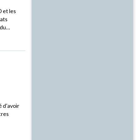
 et les
tats
s du…
 d’avoir
tres