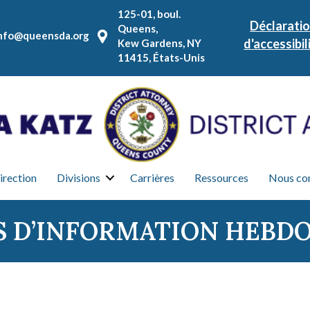
125-01, boul.
Déclarati
Queens,
nfo@queensda.org
d'accessibil
Kew Gardens, NY
11415, États-Unis
irection
Divisions
Carrières
Ressources
Nous co
S D’INFORMATION HEBD