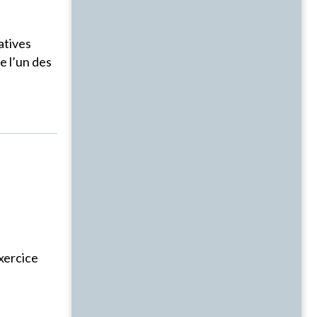
atives
e l’un des
xercice