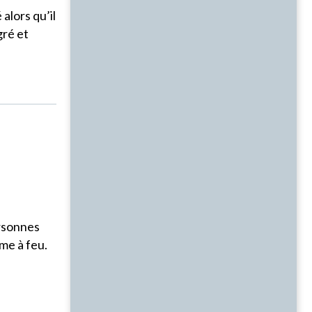
alors qu’il
gré et
ersonnes
me à feu.