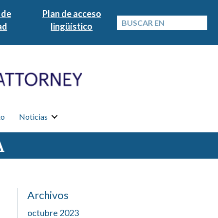
 de
Plan de acceso
ad
lingüístico
to
Noticias
A
Archivos
octubre 2023