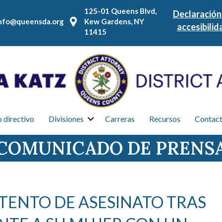
125-01 Queens Blvd,
Declaración
nfo@queensda.org
Kew Gardens, NY
accesibilid
11415
 directivo
Divisiones
Carreras
Recursos
Contac
COMUNICADO DE PRENS
TENTO DE ASESINATO TRAS