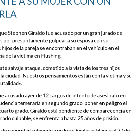
TE A SU MUJER CON UN
RLA
ó que Stephen Giraldo fue acusado por un gran jurado de
os por presuntamente golpear a su esposa con su
 hijos de la pareja se encontraban en el vehículo en el
a de la víctima en Flushing.
ste salvaje ataque, cometido a la vista de los tres hijos
 la ciudad. Nuestros pensamientos están con la víctima y s
utalidad».
ue acusado ayer de 12 cargos de intento de asesinato en
udencia temeraria en segundo grado, poner en peligro el
n cuarto grado. Giraldo está pendiente de comparecencia e
ado culpable, se enfrenta a hasta 25 años de prisión.
 de seguridad subiendo a un Ford Explorer blanco el 27 de