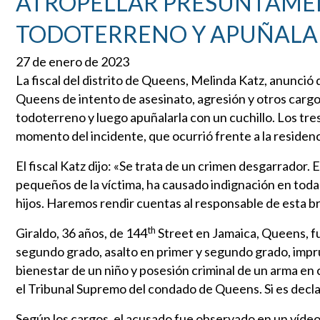
ATROPELLAR PRESUNTAMEN
TODOTERRENO Y APUÑALA
27 de enero de 2023
La fiscal del distrito de Queens, Melinda Katz, anunci
Queens de intento de asesinato, agresión y otros carg
todoterreno y luego apuñalarla con un cuchillo. Los tres
momento del incidente, que ocurrió frente a la residenci
El fiscal Katz dijo: «Se trata de un crimen desgarrador. E
pequeños de la víctima, ha causado indignación en toda
hijos. Haremos rendir cuentas al responsable de esta br
th
Giraldo, 36 años, de 144
Street en Jamaica, Queens, f
segundo grado, asalto en primer y segundo grado, impr
bienestar de un niño y posesión criminal de un arma e
el Tribunal Supremo del condado de Queens. Si es declar
Según los cargos, el acusado fue observado en un vídeo