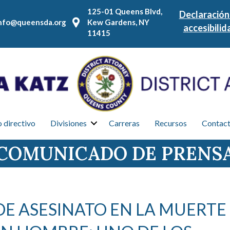
125-01 Queens Blvd,
Declaración
nfo@queensda.org
Kew Gardens, NY
accesibilid
11415
 directivo
Divisiones
Carreras
Recursos
Contac
COMUNICADO DE PRENS
E ASESINATO EN LA MUERTE