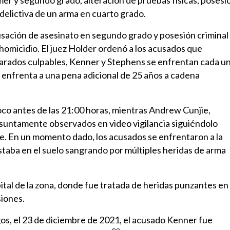
mer y segundo grado, alteración de pruebas físicas, posesi
delictiva de un arma en cuarto grado.
sación de asesinato en segundo grado y posesión criminal
homicidio. El juez Holder ordenó a los acusados que
eclarados culpables, Kenner y Stephens se enfrentan cada u
 enfrenta a una pena adicional de 25 años a cadena
oco antes de las 21:00 horas, mientras Andrew Cunjie,
suntamente observados en video vigilancia siguiéndolo
. En un momento dado, los acusados se enfrentaron a la
staba en el suelo sangrando por múltiples heridas de arma
spital de la zona, donde fue tratada de heridas punzantes en 
siones.
rgos, el 23 de diciembre de 2021, el acusado Kenner fue