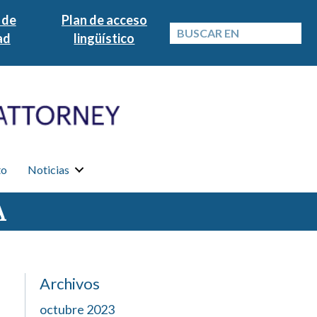
 de
Plan de acceso
ad
lingüístico
to
Noticias
A
Archivos
octubre 2023