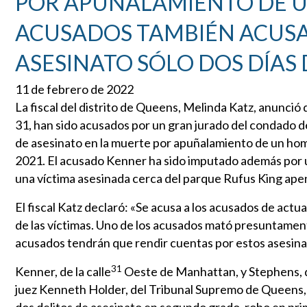
POR APUÑALAMIENTO DE U
ACUSADOS TAMBIÉN ACUS
ASESINATO SÓLO DOS DÍAS
11 de febrero de 2022
La fiscal del distrito de Queens, Melinda Katz, anunci
31, han sido acusados por un gran jurado del condado 
de asesinato en la muerte por apuñalamiento de un hom
2021. El acusado Kenner ha sido imputado además por 
una víctima asesinada cerca del parque Rufus King ape
El fiscal Katz declaró: «Se acusa a los acusados de ac
de las víctimas. Uno de los acusados mató presuntament
acusados tendrán que rendir cuentas por estos asesinat
31
Kenner, de la calle
Oeste de Manhattan, y Stephens, 
juez Kenneth Holder, del Tribunal Supremo de Queens, 