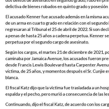
dos delitos de asesinato en segundo grado, robo en pri
delictiva de bienes robados en quinto grado y posesión 
El acusado Kenner fue acusado además en la misma acu
de un arma en cuarto grado en relación con el segundo 
regresaran al Tribunal el 25 de abril de 2022. Si son d
a penas de hasta 25 años a cadena perpetua. Kenner se
perpetua por el segundo cargo de asesinato.
Según los cargos, el martes 21 de diciembre de 2021, p
caminaba por Jamaica Avenue, los acusados fueron pre
desde Francis Lewis Boulevard hasta Carpenter Avenue
víctima, de 25 años, y momentos después el Sr. Cunjie e
blanca.
El fiscal Katz dijo que la víctima fue trasladada a un ho
espalda y el pecho, pero murió a consecuencia de las le
Continuando, dijo el fiscal Katz, de acuerdo con los ca