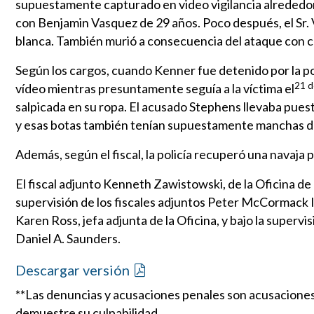
supuestamente capturado en video vigilancia alrededor 
con Benjamin Vasquez de 29 años. Poco después, el Sr.
blanca. También murió a consecuencia del ataque con cu
Según los cargos, cuando Kenner fue detenido por la poli
21 d
vídeo mientras presuntamente seguía a la víctima el
salpicada en su ropa. El acusado Stephens llevaba puesta
y esas botas también tenían supuestamente manchas d
Además, según el fiscal, la policía recuperó una navaja
El fiscal adjunto Kenneth Zawistowski, de la Oficina de H
supervisión de los fiscales adjuntos Peter McCormack III
Karen Ross, jefa adjunta de la Oficina, y bajo la supervi
Daniel A. Saunders.
Descargar versión
**Las denuncias y acusaciones penales son acusaciones
demuestre su culpabilidad.