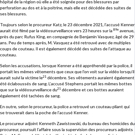
hôpital de la région où elle a été soignée pour des blessures par
perforation au dos et à la poitrine, mais elle est décédée des suites de
ses blessures.
Toujours selon le procureur Katz, le 23 décembre 2021, l’accusé Kenner
89e
aurait été filmé par la vidéosurveillance vers 23 heures sur la
avenue,
près du parc Rufus King, en compagnie de Benjamin Vasquez, âgé de 29
ans. Peu de temps après, M. Vasquez a été retrouvé avec de multiples
coups de couteau. Il est également décédé des suites de l’attaque au
couteau.
Selon les accusations, lorsque Kenner a été appréhendé par la police, il
portait les mêmes vêtements que ceux que l’on voit sur la vidéo lorsqu’il
21
aurait suivi la victime le
décembre. Ses vêtements auraient également
été éclaboussés de sang. L’accusé Stephens portait les mêmes bottes
21
que sur la vidéosurveillance du
décembre et ces bottes auraient
également été tachées de sang.
En outre, selon le procureur, la police a retrouvé un couteau pliant qui
se trouverait dans la poche de l’accusé Kenner.
Le procureur adjoint Kenneth Zawistowski, du bureau des homicides du
procureur, poursuit l’affaire sous la supervision des procureurs adjoints