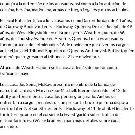
condujo a la detención de los acusados, así como a la incautación de
cocaína, heroína, marihuana, armas de fuego ilegales y otros artículos.
El fiscal Katz identificó a los acusados como Darren Jordan, de 44 años,
de Gateway Boulevard en Far Rockway, Queens; Dexter Joseph, de 49
años, de West Kingsbride en el Bronx; y Eric Weatherspoon, de 56
años, de Thursby Avenue en Arverne, Queens. Los tres acusados
fueron procesados el miércoles 16 de noviembre por diversos cargos
ante el juez del Tribunal Supremo de Queens Anthony M. Battisti, quien
ordenó que regresaran al tribunal el 21 de noviembre.
Al acusado Weatherspoon se le acusa además de operar como
traficante mayor.
Los acusados Semaj McKay, presunto miembro de la banda de
narcotraficantes, y Marvin «Fab» Mitchell, fueron detenidos el 12 de
abril y posteriormente acusados por un gran jurado. Ambos se
enfrentan a cargos penales tras un presunto tiroteo por una disputa
territorial en Neilson Street, en Far Rockaway, el 11 de abril. El incidente
fue interceptado en el curso de la investigación sobre tráfico de
estupefacientes. (Véase la adenda para más detalles sobre cada
acusado).