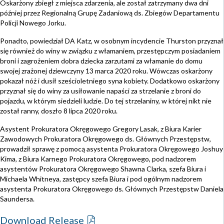
Oskarżony zbiegł z miejsca zdarzenia, ale został zatrzymany dwa dni
później przez Regionalną Grupę Zadaniową ds. Zbiegów Departamentu
Policji Nowego Jorku.
Ponadto, powiedział DA Katz, w osobnym incydencie Thurston przyznał
się również do winy w związku z włamaniem, przestępczym posiadaniem
broni i zagrożeniem dobra dziecka zarzutami za włamanie do domu
swojej zrażonej dziewczyny 13 marca 2020 roku. Wówczas oskarżony
pokazał nóż i dusił sześcioletniego syna kobiety. Dodatkowo oskarżony
przyznał się do winy za usiłowanie napaści za strzelanie z broni do
pojazdu, w którym siedzieli ludzie. Do tej strzelaniny, w której nikt nie
został ranny, doszło 8 lipca 2020 roku.
Asystent Prokuratora Okręgowego Gregory Lasak, z Biura Karier
Zawodowych Prokuratora Okręgowego ds. Głównych Przestępstw,
prowadził sprawę z pomocą asystenta Prokuratora Okręgowego Joshuy
Kima, z Biura Karnego Prokuratora Okręgowego, pod nadzorem
asystentów Prokuratora Okręgowego Shawna Clarka, szefa Biura i
Michaela Whitneya, zastępcy szefa Biura i pod ogólnym nadzorem
asystenta Prokuratora Okręgowego ds. Głównych Przestępstw Daniela
Saundersa.
Download Release