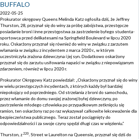
BUFFALO
2022-05-25
Prokurator okręgowy Queens Melinda Katz ogłosiła dziś, że Jeffrey
Thurston, 28, przyznał się do winy za próbę zabójstwa, przestępcze
posiadanie broni i inne przestępstwa za zastrzelenie byłego studenta-
sportowca przed delikatesami na Springfield Boulevard w lipcu 2020
roku. Oskarżony przyznał się również do winy w związku z zarzutem
włamania w związku z incydentem z marca 2020 r., w którym
uczestniczyła zrażona dziewczyna i jej syn. Dodatkowo oskarżony
przyznał się do zarzutu usiłowania napaści w związku z niepowiązanym
zdarzeniem, również w lipcu 2020 r.
Prokurator Okręgowy Katz powiedział: „Oskarżony przyznał się do winy
w wielu przestępczych incydentach, z których każdy był bardziej
niepokojący od poprzedniego. Od strzelania z broni do samochodu,
przez włamanie do domu swojej zrażonej byłej dziewczyny, po
zastrzelenie młodego człowieka po przypadkowym zetknięciu się
ramion, ten oskarżony raz po raz wykazywał całkowite lekceważenie dla
bezpieczeństwa publicznego. Teraz został pociągnięty do
odpowiedzialności i za swoje czyny spędzi długi czas w więzieniu.”
220
Thurston, z
. Street w Laurelton na Queensie, przyznał się dziś do