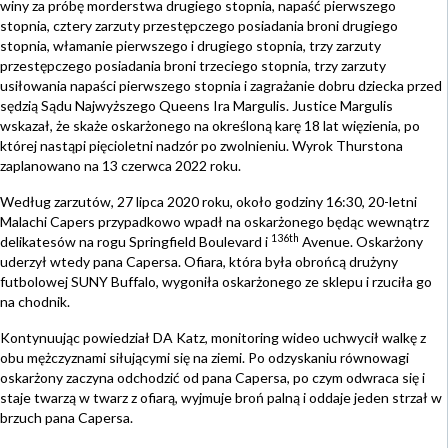
winy za próbę morderstwa drugiego stopnia, napaść pierwszego
stopnia, cztery zarzuty przestępczego posiadania broni drugiego
stopnia, włamanie pierwszego i drugiego stopnia, trzy zarzuty
przestępczego posiadania broni trzeciego stopnia, trzy zarzuty
usiłowania napaści pierwszego stopnia i zagrażanie dobru dziecka przed
sędzią Sądu Najwyższego Queens Ira Margulis. Justice Margulis
wskazał, że skaże oskarżonego na określoną karę 18 lat więzienia, po
której nastąpi pięcioletni nadzór po zwolnieniu. Wyrok Thurstona
zaplanowano na 13 czerwca 2022 roku.
Według zarzutów, 27 lipca 2020 roku, około godziny 16:30, 20-letni
Malachi Capers przypadkowo wpadł na oskarżonego będąc wewnątrz
136th
delikatesów na rogu Springfield Boulevard i
Avenue. Oskarżony
uderzył wtedy pana Capersa. Ofiara, która była obrońcą drużyny
futbolowej SUNY Buffalo, wygoniła oskarżonego ze sklepu i rzuciła go
na chodnik.
Kontynuując powiedział DA Katz, monitoring wideo uchwycił walkę z
obu mężczyznami siłującymi się na ziemi. Po odzyskaniu równowagi
oskarżony zaczyna odchodzić od pana Capersa, po czym odwraca się i
staje twarzą w twarz z ofiarą, wyjmuje broń palną i oddaje jeden strzał w
brzuch pana Capersa.