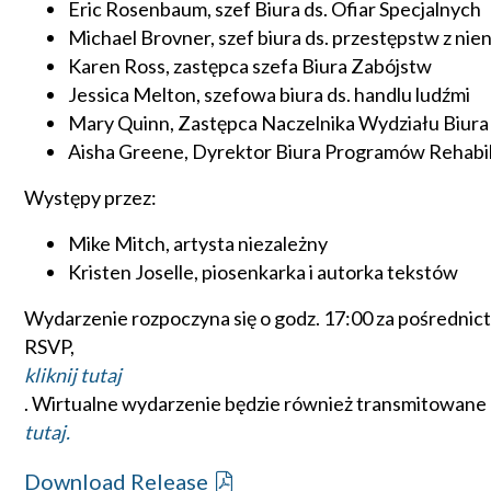
Eric Rosenbaum, szef Biura ds. Ofiar Specjalnych
Michael Brovner, szef biura ds. przestępstw z nie
Karen Ross, zastępca szefa Biura Zabójstw
Jessica Melton, szefowa biura ds. handlu ludźmi
Mary Quinn, Zastępca Naczelnika Wydziału Biur
Aisha Greene, Dyrektor Biura Programów Rehabil
Występy przez:
Mike Mitch, artysta niezależny
Kristen Joselle, piosenkarka i autorka tekstów
Wydarzenie rozpoczyna się o godz. 17:00 za pośrednict
RSVP,
kliknij tutaj
. Wirtualne wydarzenie będzie również transmitowan
tutaj.
Download Release