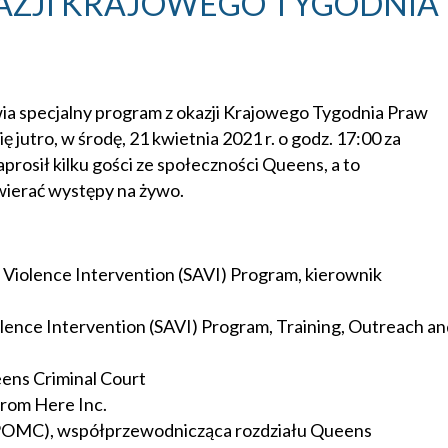
AZJI KRAJOWEGO TYGODNIA
a specjalny program z okazji Krajowego Tygodnia Praw
 jutro, w środę, 21 kwietnia 2021 r. o godz. 17:00 za
osił kilku gości ze społeczności Queens, a to
wierać występy na żywo.
 Violence Intervention (SAVI) Program, kierownik
olence Intervention (SAVI) Program, Training, Outreach a
ens Criminal Court
rom Here Inc.
POMC), współprzewodnicząca rozdziału Queens