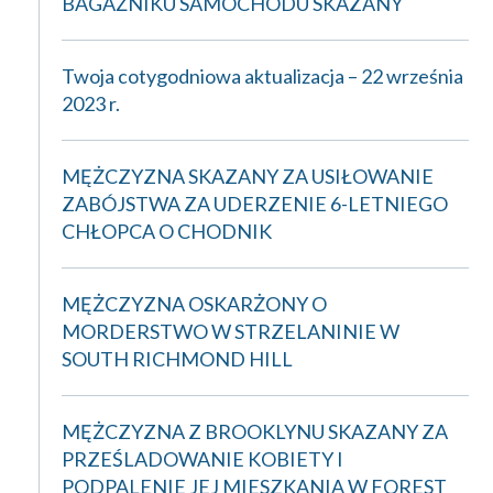
BAGAŻNIKU SAMOCHODU SKAZANY
Twoja cotygodniowa aktualizacja – 22 września
2023 r.
MĘŻCZYZNA SKAZANY ZA USIŁOWANIE
ZABÓJSTWA ZA UDERZENIE 6-LETNIEGO
CHŁOPCA O CHODNIK
MĘŻCZYZNA OSKARŻONY O
MORDERSTWO W STRZELANINIE W
SOUTH RICHMOND HILL
MĘŻCZYZNA Z BROOKLYNU SKAZANY ZA
PRZEŚLADOWANIE KOBIETY I
PODPALENIE JEJ MIESZKANIA W FOREST