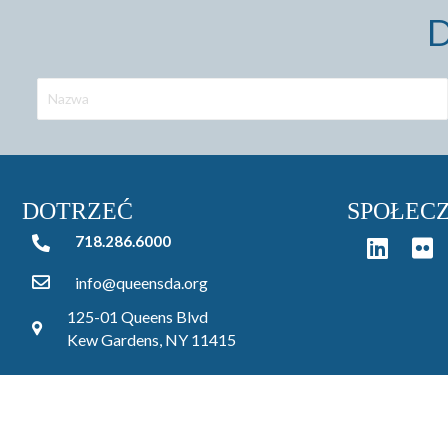
D
DOTRZEĆ
SPOŁEC
718.286.6000
718.286.6000
info@queensda.org
125-01 Queens Blvd
Kew Gardens, NY 11415