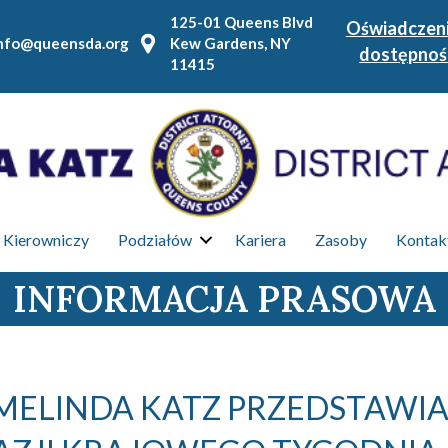
125-01 Queens Blvd
Oświadczeni
nfo@queensda.org
Kew Gardens, NY
dostępnoś
11415
 Kierowniczy
Podziałów
Kariera
Zasoby
Kontakt
INFORMACJA PRASOWA
ELINDA KATZ PRZEDSTAWI