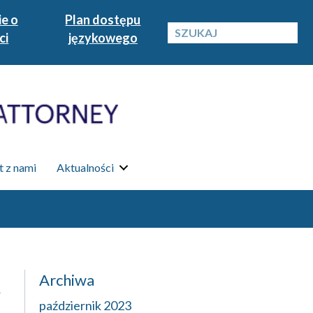
e o
Plan dostępu
ci
językowego
 z nami
Aktualności
Archiwa
A
październik 2023