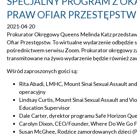
SPECJALNY PROGRAM Z OK
PRAW OFIAR PRZESTĘPSTW
2021-04-20
Prokurator Okręgowy Queens Melinda Katz przedstawi
Ofiar Przestępstw. To wirtualne wydarzenie odbędzie się
pośrednictwem serwisu Zoom. Prokurator okręgowy zapr
transmitowane na żywo wydarzenie będzie również za
Wśród zaproszonych gości są:
Rita Abadi, LMHC, Mount Sinai Sexual Assault and
operacyjny
Lindsay Curtis, Mount Sinai Sexual Assault and Vi
Education Supervisor
Dale Carter, dyrektor programu Safe Horizon Que
Carolyn Dixon, CEO/Founder, Where Do We Go F
Susan McGhee, Rodzice zamordowanych dzieci (