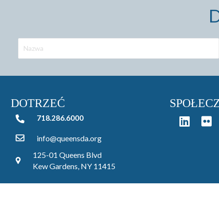
D
DOTRZEĆ
SPOŁEC
718.286.6000
718.286.6000
info@queensda.org
125-01 Queens Blvd
Kew Gardens, NY 11415