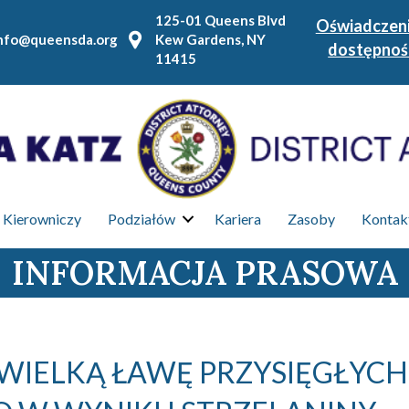
125-01 Queens Blvd
Oświadczeni
nfo@queensda.org
Kew Gardens, NY
dostępnoś
11415
 Kierowniczy
Podziałów
Kariera
Zasoby
Kontakt
INFORMACJA PRASOWA
WIELKĄ ŁAWĘ PRZYSIĘGŁYCH