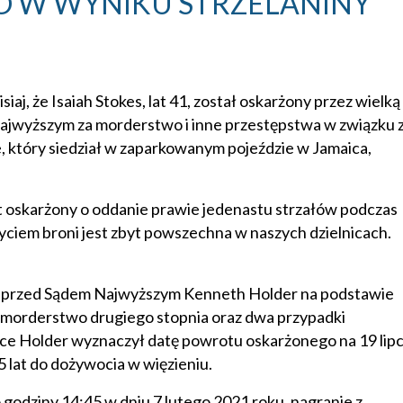
 W WYNIKU STRZELANINY
j, że Isaiah Stokes, lat 41, został oskarżony przez wielką
ajwyższym za morderstwo i inne przestępstwa w związku 
, który siedział w zaparkowanym pojeździe w Jamaica,
 oskarżony o oddanie prawie jedenastu strzałów podczas
życiem broni jest zbyt powszechna w naszych dzielnicach.
ony przed Sądem Najwyższym Kenneth Holder na podstawie
u morderstwo drugiego stopnia oraz dwa przypadki
ice Holder wyznaczył datę powrotu oskarżonego na 19 lip
 lat do dożywocia w więzieniu.
 godziny 14:45 w dniu 7 lutego 2021 roku, nagranie z