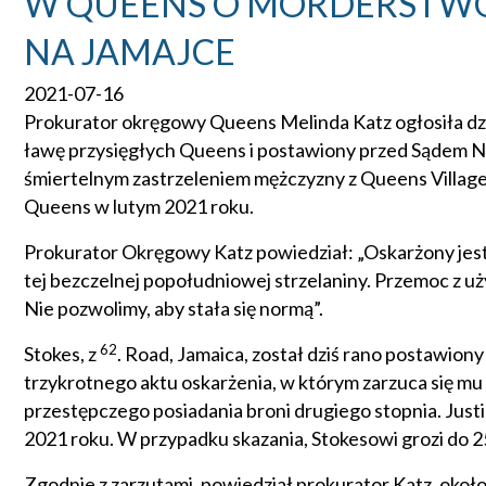
W QUEENS O MORDERSTWO
NA JAMAJCE
2021-07-16
Prokurator okręgowy Queens Melinda Katz ogłosiła dzisia
ławę przysięgłych Queens i postawiony przed Sądem N
śmiertelnym zastrzeleniem mężczyzny z Queens Village
Queens w lutym 2021 roku.
Prokurator Okręgowy Katz powiedział: „Oskarżony jest
tej bezczelnej popołudniowej strzelaniny. Przemoc z u
Nie pozwolimy, aby stała się normą”.
62
Stokes, z
. Road, Jamaica, został dziś rano postawi
trzykrotnego aktu oskarżenia, w którym zarzuca się m
przestępczego posiadania broni drugiego stopnia. Just
2021 roku. W przypadku skazania, Stokesowi grozi do 25
Zgodnie z zarzutami, powiedział prokurator Katz, około