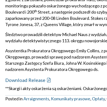
monitoringu pokazało oskarżonego wychodzącego z po
th
Boulevard i 200
Street, a następnie podszedł do szyb
zaparkowany przed 200-08 Linden Boulevard. Stokes r
Tyrone Jonesa, 37, z Queens Village, który zmarł w wy
Śledztwo prowadzili detektyw Michael Naus z wydziału
wydziału detektywistycznego 113. okręgu nowojorskiej 
Asystentka Prokuratora Okręgowego Emily Collins, z p
Okręgowego, prowadzi sprawę pod nadzorem Asystent
Starszego Zastępcy Szefa Biura, Johna W. Kosinskiego
nadzorem Asystenta Prokuratora Okręgowego ds.
Download Release
**Skargi i akty oskarżenia są oskarżeniami. Oskarżoneg
Posted in
Arraignments
,
Komunikaty prasowe
,
Opłaty
,