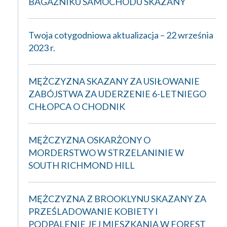
BAGAŻNIKU SAMOCHODU SKAZANY
Twoja cotygodniowa aktualizacja – 22 września
2023 r.
MĘŻCZYZNA SKAZANY ZA USIŁOWANIE
ZABÓJSTWA ZA UDERZENIE 6-LETNIEGO
CHŁOPCA O CHODNIK
MĘŻCZYZNA OSKARŻONY O
MORDERSTWO W STRZELANINIE W
SOUTH RICHMOND HILL
MĘŻCZYZNA Z BROOKLYNU SKAZANY ZA
PRZEŚLADOWANIE KOBIETY I
PODPALENIE JEJ MIESZKANIA W FOREST