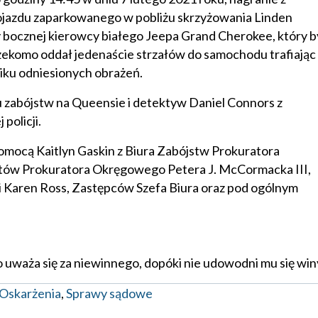
jazdu zaparkowanego w pobliżu skrzyżowania Linden
y bocznej kierowcy białego Jeepa Grand Cherokee, który b
zekomo oddał jedenaście strzałów do samochodu trafiając
niku odniesionych obrażeń.
 zabójstw na Queensie i detektyw Daniel Connors z
policji.
omocą Kaitlyn Gaskin z Biura Zabójstw Prokuratora
ów Prokuratora Okręgowego Petera J. McCormacka III,
 i Karen Ross, Zastępców Szefa Biura oraz pod ogólnym
o uważa się za niewinnego, dopóki nie udowodni mu się win
Oskarżenia
,
Sprawy sądowe