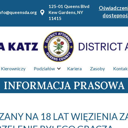
125-01 Queens Blvd
Oświadczeni
nfo@queensda.org
Kew Gardens, NY
dostępnoś
11415
 Kierowniczy
Podziałów
Kariera
Zasoby
Kontakt
INFORMACJA PRASOWA
ANY NA 18 LAT WIĘZIENIA Z