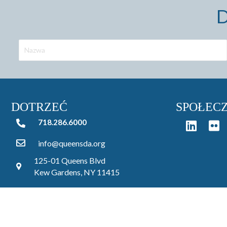
D
DOTRZEĆ
SPOŁEC
718.286.6000
718.286.6000
info@queensda.org
125-01 Queens Blvd
Kew Gardens, NY 11415