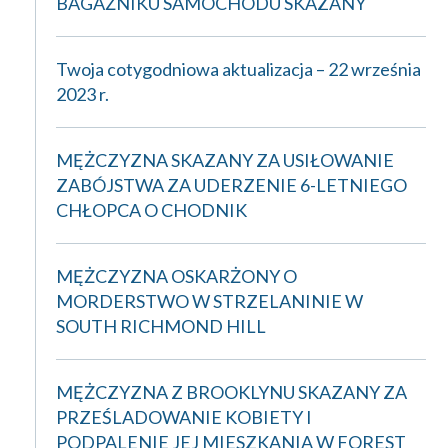
BAGAŻNIKU SAMOCHODU SKAZANY
Twoja cotygodniowa aktualizacja – 22 września
2023 r.
MĘŻCZYZNA SKAZANY ZA USIŁOWANIE
ZABÓJSTWA ZA UDERZENIE 6-LETNIEGO
CHŁOPCA O CHODNIK
MĘŻCZYZNA OSKARŻONY O
MORDERSTWO W STRZELANINIE W
SOUTH RICHMOND HILL
MĘŻCZYZNA Z BROOKLYNU SKAZANY ZA
PRZEŚLADOWANIE KOBIETY I
PODPALENIE JEJ MIESZKANIA W FOREST