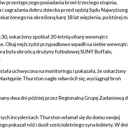
ów przestępczego posiadania broni trzeciego stopnia,
 i zagrażania dobru dziecka przed sędzią Sądu Najwyższe
skarżonego na określoną karę 18 lat więzienia, po której m
:30, oskarżony spotkał 20-letnią ofiarę wewnątrz
. Obaj mężczyźni przypadkowo wpadli na siebie wewnątr
tóra była obrońcą drużyny futbolowej SUNY Buffalo,
.
stała uchwycona na monitoringu i pokazała, że oskarżony
 Następnie Thurston nagle odwrócił się, wyciągnął broń
zymany dwa dni później przez Regionalną Grupę Zadaniową d
lnych incydentach Thurston włamał się do domu swojej
o pokazał nóż i dusił sześcioletniego syna kobiety. W dn