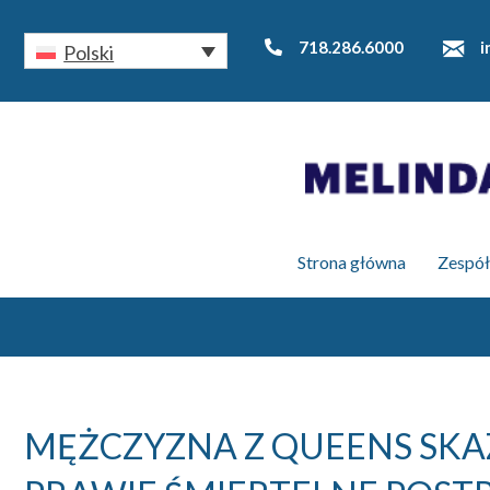
718.286.6000
i
Polski
Strona główna
Zespół
MĘŻCZYZNA Z QUEENS SKAZ