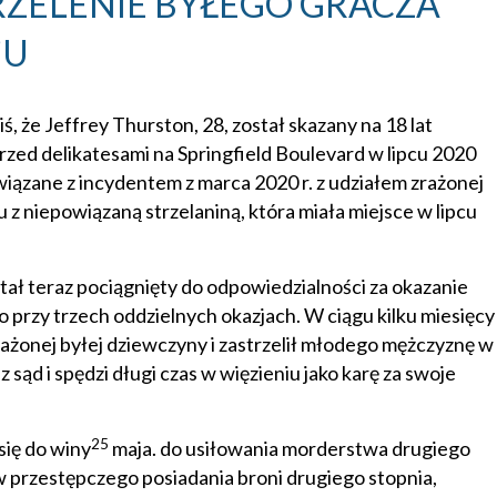
RZELENIE BYŁEGO GRACZA
’U
 że Jeffrey Thurston, 28, został skazany na 18 lat
rzed delikatesami na Springfield Boulevard w lipcu 2020
iązane z incydentem z marca 2020 r. z udziałem zrażonej
u z niepowiązaną strzelaniną, która miała miejsce w lipcu
ał teraz pociągnięty do odpowiedzialności za okazanie
przy trzech oddzielnych okazjach. W ciągu kilku miesięcy
zrażonej byłej dziewczyny i zastrzelił młodego mężczyznę w
sąd i spędzi długi czas w więzieniu jako karę za swoje
25
się do winy
maja. do usiłowania morderstwa drugiego
w przestępczego posiadania broni drugiego stopnia,