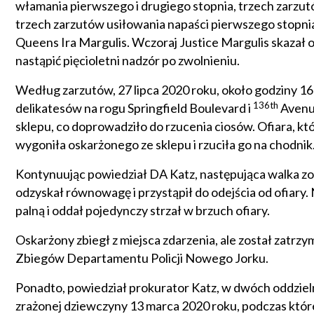
włamania pierwszego i drugiego stopnia, trzech zarzut
trzech zarzutów usiłowania napaści pierwszego stopnia
Queens Ira Margulis. Wczoraj Justice Margulis skazał o
nastąpić pięcioletni nadzór po zwolnieniu.
Według zarzutów, 27 lipca 2020 roku, około godziny 16
136th
delikatesów na rogu Springfield Boulevard i
Avenue
sklepu, co doprowadziło do rzucenia ciosów. Ofiara, k
wygoniła oskarżonego ze sklepu i rzuciła go na chodnik
Kontynuując powiedział DA Katz, następująca walka zo
odzyskał równowagę i przystąpił do odejścia od ofiary.
palną i oddał pojedynczy strzał w brzuch ofiary.
Oskarżony zbiegł z miejsca zdarzenia, ale został zatr
Zbiegów Departamentu Policji Nowego Jorku.
Ponadto, powiedział prokurator Katz, w dwóch oddzie
zrażonej dziewczyny 13 marca 2020 roku, podczas któreg