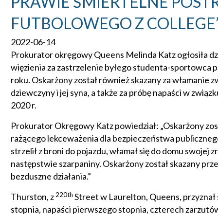
PRAWIE ŚMIERTELNE POST
FUTBOLOWEGO Z COLLEGE
2022-06-14
Prokurator okręgowy Queens Melinda Katz ogłosiła dziś,
więzienia za zastrzelenie byłego studenta-sportowca p
roku. Oskarżony został również skazany za włamanie zw
dziewczyny i jej syna, a także za próbę napaści w związk
2020 r.
Prokurator Okręgowy Katz powiedział: „Oskarżony zost
rażącego lekceważenia dla bezpieczeństwa publicznego 
strzelił z broni do pojazdu, włamał się do domu swojej 
następstwie szarpaniny. Oskarżony został skazany przez 
bezduszne działania.”
220th
Thurston, z
Street w Laurelton, Queens, przyznał 
stopnia, napaści pierwszego stopnia, czterech zarzutó