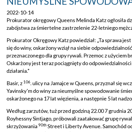
NIEUMYŚLNE SPOWODOWANI
2022-10-14
Prokurator okręgowy Queens Melinda Katz ogłosiła dziś
zabójstwa za śmiertelne zastrzelenie 22-letniego męż
Prokurator Okręgowy Katz powiedział: „Ta sprawa jest 
się do winy, oskarżony wziął na siebie odpowiedzialnoś
przeznaczonego dla grupy rywali. Przemoc z użyciem br
Oskarżony jest teraz pociągnięty do odpowiedzialności i
działania.”
106
Basir, z
. ulicy na Jamajce w Queens, przyznał się 
Yavinsky’m do winy za nieumyślne spowodowanie śmierc
oskarżonego na 17 lat więzienia, a następnie 5 lat nadz
Według zarzutów, tuż przed godziną 22.00 7 grudnia 2020
Royhessny Sintjago, próbowali zaatakować grupę rywa
90th
skrzyżowania
Street i Liberty Avenue. Samochód odj