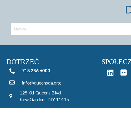
D
DOTRZEĆ
SPOŁEC
718.286.6000
718.286.6000
info@queensda.org
125-01 Queens Blvd
Kew Gardens, NY 11415