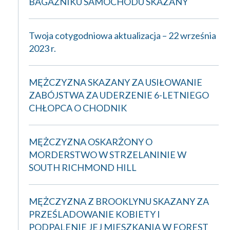
BAGAŻNIKU SAMOCHODU SKAZANY
Twoja cotygodniowa aktualizacja – 22 września
2023 r.
MĘŻCZYZNA SKAZANY ZA USIŁOWANIE
ZABÓJSTWA ZA UDERZENIE 6-LETNIEGO
CHŁOPCA O CHODNIK
MĘŻCZYZNA OSKARŻONY O
MORDERSTWO W STRZELANINIE W
SOUTH RICHMOND HILL
MĘŻCZYZNA Z BROOKLYNU SKAZANY ZA
PRZEŚLADOWANIE KOBIETY I
PODPALENIE JEJ MIESZKANIA W FOREST