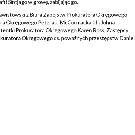
fił Sintjago w głowę, zabijając go.
awistowski z Biura Zabójstw Prokuratora Okręgowego
a Okręgowego Petera J. McCormacka III i Johna
ystentki Prokuratora Okręgowego Karen Ross, Zastępcy
rokuratora Okręgowego ds. poważnych przestępstw Daniel