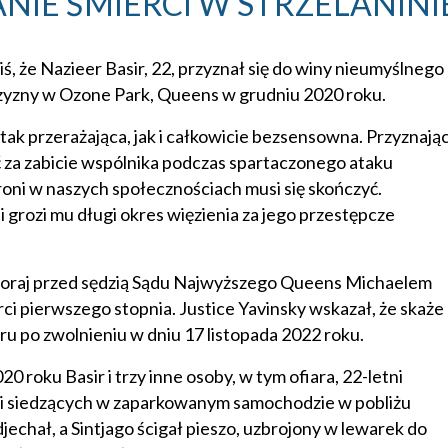
E ŚMIERCI W STRZELANINI
, że Nazieer Basir, 22, przyznał się do winy nieumyślnego
czyzny w Ozone Park, Queens w grudniu 2020 roku.
tak przerażająca, jak i całkowicie bezsensowna. Przyznają
ć za zabicie wspólnika podczas spartaczonego ataku
oni w naszych społecznościach musi się skończyć.
 grozi mu długi okres więzienia za jego przestępcze
wczoraj przed sędzią Sądu Najwyższego Queens Michaelem
i pierwszego stopnia. Justice Yavinsky wskazał, że skaże
oru po zwolnieniu w dniu 17 listopada 2022 roku.
 roku Basir i trzy inne osoby, w tym ofiara, 22-letni
li siedzących w zaparkowanym samochodzie w pobliżu
echał, a Sintjago ścigał pieszo, uzbrojony w lewarek do