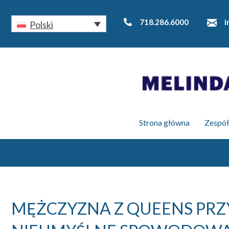
718.286.6000
i
Polski
Strona główna
Zespół
MĘŻCZYZNA Z QUEENS PRZY