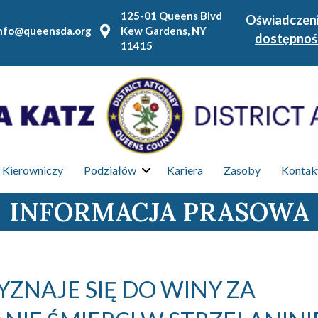
125-01 Queens Blvd
Oświadczeni
nfo@queensda.org
Kew Gardens, NY
dostępnoś
11415
 Kierowniczy
Podziałów
Kariera
Zasoby
Kontakt
INFORMACJA PRASOWA
ZNAJE SIĘ DO WINY ZA