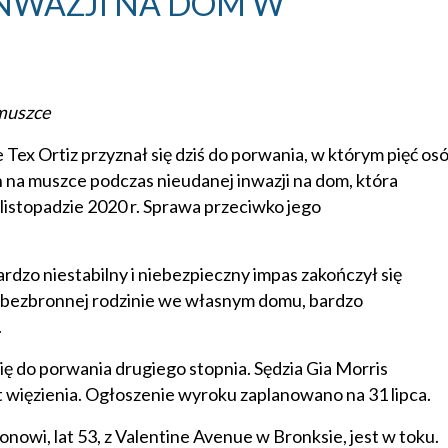
NWAZJI NA DOM W
 muszce
Tex Ortiz przyznał się dziś do porwania, w którym pięć os
 na muszce podczas nieudanej inwazji na dom, która
listopadzie 2020 r. Sprawa przeciwko jego
dzo niestabilny i niebezpieczny impas zakończył się
iu bezbronnej rodzinie we własnym domu, bardzo
.
się do porwania drugiego stopnia. Sędzia Gia Morris
t więzienia. Ogłoszenie wyroku zaplanowano na 31 lipca.
wi, lat 53, z Valentine Avenue w Bronksie, jest w toku.