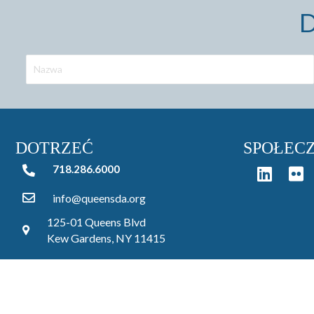
D
DOTRZEĆ
SPOŁEC
718.286.6000
718.286.6000
info@queensda.org
125-01 Queens Blvd
Kew Gardens, NY 11415