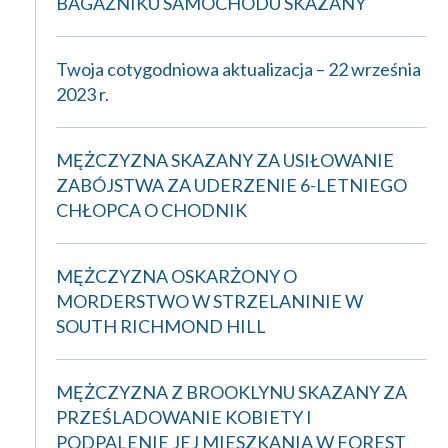
BAGAŻNIKU SAMOCHODU SKAZANY
Twoja cotygodniowa aktualizacja – 22 września
2023 r.
MĘŻCZYZNA SKAZANY ZA USIŁOWANIE
ZABÓJSTWA ZA UDERZENIE 6-LETNIEGO
CHŁOPCA O CHODNIK
MĘŻCZYZNA OSKARŻONY O
MORDERSTWO W STRZELANINIE W
SOUTH RICHMOND HILL
MĘŻCZYZNA Z BROOKLYNU SKAZANY ZA
PRZEŚLADOWANIE KOBIETY I
PODPALENIE JEJ MIESZKANIA W FOREST