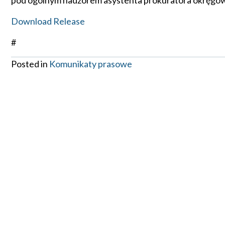
pod ogólnym nadzorem asystenta prokuratora okręgow
Download Release
#
Posted in
Komunikaty prasowe