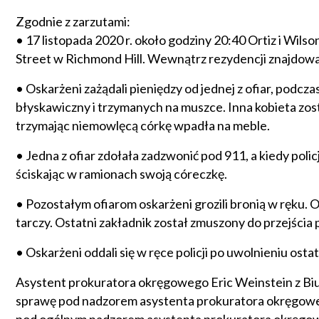
Zgodnie z zarzutami:
• 17 listopada 2020 r. około godziny 20:40 Ortiz i Wils
Street w Richmond Hill. Wewnątrz rezydencji znajdowały
• Oskarżeni zażądali pieniędzy od jednej z ofiar, podc
błyskawiczny i trzymanych na muszce. Inna kobieta zo
trzymając niemowlęcą córkę wpadła na meble.
• Jedna z ofiar zdołała zadzwonić pod 911, a kiedy poli
ściskając w ramionach swoją córeczkę.
• Pozostałym ofiarom oskarżeni grozili bronią w ręku. 
tarczy. Ostatni zakładnik został zmuszony do przejścia pr
• Oskarżeni oddali się w ręce policji po uwolnieniu osta
Asystent prokuratora okręgowego Eric Weinstein z B
sprawę pod nadzorem asystenta prokuratora okręgoweg