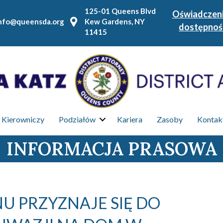
125-01 Queens Blvd
Oświadczeni
nfo@queensda.org
Kew Gardens, NY
dostępnoś
11415
 Kierowniczy
Podziałów
Kariera
Zasoby
Kontakt
INFORMACJA PRASOWA
 PRZYZNAJE SIĘ DO