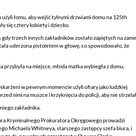
on użyli łomu, aby wejść tylnymi drzwiami domu na 125th
 się cztery kobiety i dziecko.
zas gdy trzech innych zakładników zostało zapiętych na zam
stała uderzona pistoletem w głowę, co spowodowało, że
cja przybyła na miejsce, młoda matka wybiegła z domu,
Oskarżeni w pewnym momencie użyli ofiary jako ludzkiej
zed nimi na muszce i krzyknięcia do policji, aby nie strzela
tniego zakładnika.
iura Kryminalnego Prokuratora Okręgowego prowadzi
o Michaela Whitneya, starszego zastępcy szefa biura, i