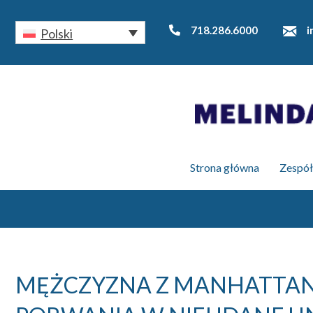
718.286.6000
i
Polski
Strona główna
Zespół
MĘŻCZYZNA Z MANHATTANU