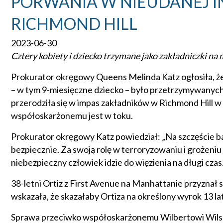
PORWANIA W NIEUDANEJ I
RICHMOND HILL
2023-06-30
Cztery kobiety i dziecko trzymane jako zakładniczki na
Prokurator okręgowy Queens Melinda Katz ogłosiła, że 
– w tym 9-miesięczne dziecko – było przetrzymywanych
przerodziła się w impas zakładników w Richmond Hill w 
współoskarżonemu jest w toku.
Prokurator okręgowy Katz powiedział: „Na szczęście bar
bezpiecznie. Za swoją rolę w terroryzowaniu i grożen
niebezpieczny człowiek idzie do więzienia na długi czas
38-letni Ortiz z First Avenue na Manhattanie przyznał 
wskazała, że skazałaby Ortiza na określony wyrok 13 la
Sprawa przeciwko współoskarżonemu Wilbertowi Wilsono