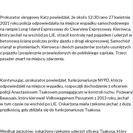
Prokurator okręgowy Katz powiedział, że około 12:30 rano 27 kwietnia
2021 roku policja odpowiedziała na miejsce wypadku samochodowego
na rampie Long Island Expressway do Clearview Expressway. Kierowca,
który jechał na wschód po LIE, stracił kontrolę nad pojazdem i uderzył w
betonową ścianę podczas próby zjazdu z drogi ekspresowej. Samochód
stanął w płomieniach. Kierowca i dwóch pasażerów zostało usuniętych
z pojazdu i pospiesznie przewiezionych do pobliskiego szpitala. Trzeci
pasażer zmarł na miejscu zdarzenia.
Kontynuując, prokurator powiedział, funkcjonariusze NYPD, którzy
odpowiedzieli na miejsce wypadku, rozpoczęli dochodzenie z oficerem
policji Anastasiosem Tsakosem pomagającym w kontroli ruchu. Pozwany
Beauvais, który kierował Volkswagenem Passatem z 2013 roku, jechał
w tym czasie na wschód po LIE. Oskarżona miała rzekomo jechać z dużą
prędkością, gdy zbliżała się do funkcjonariusza Tsakosa.
Według zarzutów, oskarżony rzekomo uderzył oficera Tsakosa, który