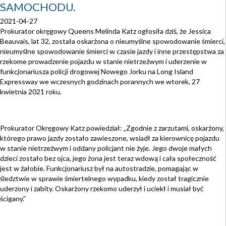
SAMOCHODU.
2021-04-27
Prokurator okręgowy Queens Melinda Katz ogłosiła dziś, że Jessica
Beauvais, lat 32, została oskarżona o nieumyślne spowodowanie śmierci,
nieumyślne spowodowanie śmierci w czasie jazdy i inne przestępstwa za
rzekome prowadzenie pojazdu w stanie nietrzeźwym i uderzenie w
funkcjonariusza policji drogowej Nowego Jorku na Long Island
Expressway we wczesnych godzinach porannych we wtorek, 27
kwietnia 2021 roku.
Prokurator Okręgowy Katz powiedział: „Zgodnie z zarzutami, oskarżony,
którego prawo jazdy zostało zawieszone, wsiadł za kierownicę pojazdu
w stanie nietrzeźwym i oddany policjant nie żyje. Jego dwoje małych
dzieci zostało bez ojca, jego żona jest teraz wdową i cała społeczność
jest w żałobie. Funkcjonariusz był na autostradzie, pomagając w
śledztwie w sprawie śmiertelnego wypadku, kiedy został tragicznie
uderzony i zabity. Oskarżony rzekomo uderzył i uciekł i musiał być
ścigany.”