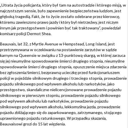
„Utrata życia policjanta, który był tam na autostradzie i którego misją, w
najczystszym sensie, było zapewnienie bezpieczeństwa ludziom, jest
głęboką tragedią. Fakt, że to życie zostało odebrane przez kierowcę,
któremu zawieszono prawo jazdy i który był nietrzeźwy, jest niczym
innym jak przestępstwem i powinien być tak traktowany”, powiedział
komisarz policji Dermot Shea.
Beauvais, lat 32, z Myrtle Avenue w Hempstead, Long Island, jest
przetrzymywana w oczekiwaniu na postawienie zarzutów w sądzie
karnym na Queensie w związku z 13-punktową skargą, w której zarzuca
się jej nieumyślne spowodowanie śmierci drugiego stopnia, nieumyślne
spowodowanie śmierci drugiego stopnia, opuszczenie miejsca zdarzenia
bez zgłoszenia/śmierci, bezprawną ucieczkę przed funkcjonariuszem
policji w pojeździe silnikowym drugiego i trzeciego stopnia, prowadzenie
pojazdu silnikowego pod wpływem alkoholu lub narkotyków, jako
przestępstwo, skandaliczne nielicencjonowane prowadzenie pojazdu
silnikowego w pierwszym stopniu, prowadzenie pojazdu silnikowego
pod wpływem alkoholu lub narkotyków, prowadzenie pojazdu
silnikowego pod wpływem alkoholu, lekkomyślna jazda, prowadzenie
pojazdu zbliżającego się do zaparkowanego, zatrzymanego, stojącego
uprawnionego pojazdu ratunkowego. W przypadku skazania,
Beauvaisowi grozi do 15 lat więzienia.