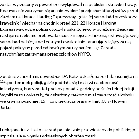
został wyrzucony w powietrze i wylądował na pobliskim skrawku trawy.
Beauvais nie zatrzymał się ani nie zwolnił i przejechał kilka zjazdów przed
zjazdem na Horace Harding Expressway, gdzie jej samochód przeskoczył
krawężnik i wjechał na chodnik przed 221-22 Horace Harding
Expressway, gdzie policja otoczyła oskarżonego w pojeździe. Beauvais
następnie rzekomo próbowała uciec z miejsca zdarzenia, ustawiając swój
samochód na biegu wstecznym i dwukrotnie taranując stojący za nią
pojazd policyjny przed całkowitym zatrzymaniem się. Została
natychmiast zatrzymana przez członków NYPD.
Zgodnie z zarzutami, powiedział DA Katz, oskarżona została usunięta na
112
. posterunek policji, gdzie poddała się testowi na obecność
intoxilyzera, który został podany ponad 2 godziny po śmiertelnej kolizji.
Wyniki testu wykazały, że oskarżony rzekomo miał zawartość alkoholu
we krwi na poziomie .15 – co przekracza prawny limit .08 w Nowym
Jorku.
Funkcjonariusz Tsakos został pospiesznie przewieziony do pobliskiego
szpitala, ale w wyniku odniesionych obrażeń zmarł.