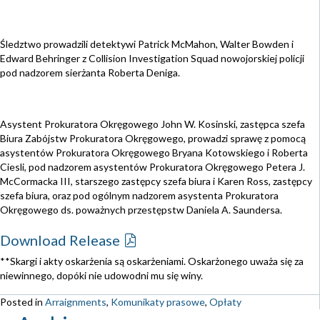
Śledztwo prowadzili detektywi Patrick McMahon, Walter Bowden i
Edward Behringer z Collision Investigation Squad nowojorskiej policji
pod nadzorem sierżanta Roberta Deniga.
Asystent Prokuratora Okręgowego John W. Kosinski, zastępca szefa
Biura Zabójstw Prokuratora Okręgowego, prowadzi sprawę z pomocą
asystentów Prokuratora Okręgowego Bryana Kotowskiego i Roberta
Ciesli, pod nadzorem asystentów Prokuratora Okręgowego Petera J.
McCormacka III, starszego zastępcy szefa biura i Karen Ross, zastępcy
szefa biura, oraz pod ogólnym nadzorem asystenta Prokuratora
Okręgowego ds. poważnych przestępstw Daniela A. Saundersa.
Download Release
**Skargi i akty oskarżenia są oskarżeniami. Oskarżonego uważa się za
niewinnego, dopóki nie udowodni mu się winy.
Posted in
Arraignments
,
Komunikaty prasowe
,
Opłaty