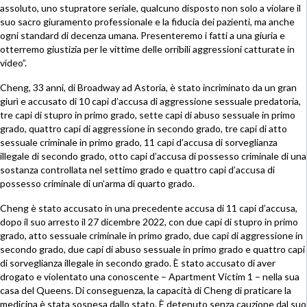
assoluto, uno stupratore seriale, qualcuno disposto non solo a violare il
suo sacro giuramento professionale e la fiducia dei pazienti, ma anche
ogni standard di decenza umana. Presenteremo i fatti a una giuria e
otterremo giustizia per le vittime delle orribili aggressioni catturate in
video”.
Cheng, 33 anni, di Broadway ad Astoria, è stato incriminato da un gran
giurì e accusato di 10 capi d’accusa di aggressione sessuale predatoria,
tre capi di stupro in primo grado, sette capi di abuso sessuale in primo
grado, quattro capi di aggressione in secondo grado, tre capi di atto
sessuale criminale in primo grado, 11 capi d’accusa di sorveglianza
illegale di secondo grado, otto capi d’accusa di possesso criminale di una
sostanza controllata nel settimo grado e quattro capi d’accusa di
possesso criminale di un’arma di quarto grado.
Cheng è stato accusato in una precedente accusa di 11 capi d’accusa,
dopo il suo arresto il 27 dicembre 2022, con due capi di stupro in primo
grado, atto sessuale criminale in primo grado, due capi di aggressione in
secondo grado, due capi di abuso sessuale in primo grado e quattro capi
di sorveglianza illegale in secondo grado. È stato accusato di aver
drogato e violentato una conoscente – Apartment Victim 1 – nella sua
casa del Queens. Di conseguenza, la capacità di Cheng di praticare la
medicina è stata sospesa dallo stato. È detenuto senza cauzione dal suo