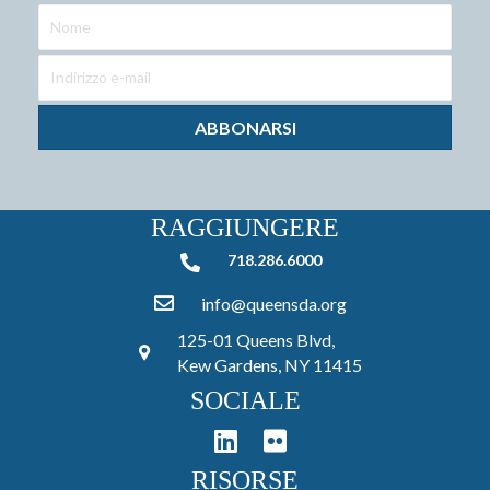
ABBONARSI
RAGGIUNGERE
718.286.6000
718.286.6000
info@queensda.org
125-01 Queens Blvd,
Kew Gardens, NY 11415
SOCIALE
RISORSE