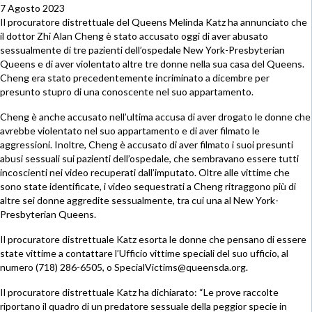
7 Agosto 2023
Il procuratore distrettuale del Queens Melinda Katz ha annunciato che
il dottor Zhi Alan Cheng è stato accusato oggi di aver abusato
sessualmente di tre pazienti dell’ospedale New York-Presbyterian
Queens e di aver violentato altre tre donne nella sua casa del Queens.
Cheng era stato precedentemente incriminato a dicembre per
presunto stupro di una conoscente nel suo appartamento.
Cheng è anche accusato nell’ultima accusa di aver drogato le donne che
avrebbe violentato nel suo appartamento e di aver filmato le
aggressioni. Inoltre, Cheng è accusato di aver filmato i suoi presunti
abusi sessuali sui pazienti dell’ospedale, che sembravano essere tutti
incoscienti nei video recuperati dall’imputato. Oltre alle vittime che
sono state identificate, i video sequestrati a Cheng ritraggono più di
altre sei donne aggredite sessualmente, tra cui una al New York-
Presbyterian Queens.
Il procuratore distrettuale Katz esorta le donne che pensano di essere
state vittime a contattare l’Ufficio vittime speciali del suo ufficio, al
numero (718) 286-6505, o SpecialVictims@queensda.org.
Il procuratore distrettuale Katz ha dichiarato: “Le prove raccolte
riportano il quadro di un predatore sessuale della peggior specie in