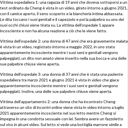
Vittima ospedaliera 1: una ragazza di 19 anni che doveva sottoporsi a un
test ordinato da Cheng è vista in un video, girato intorno a giugno 2021,
con il camice aperto, il seno scoperto e la biancheria intima abbassata.
Le dita toccano i suoi genitali e il capezzolo e poi la palpebra su uno dei
suoi occhi chiusi viene tirata su. La vittima dell’ospedale 1 appare
incosciente e non ha alcuna reazione a ciò che le viene fatto.
Vittima dell’ospedale 2: una donna di 47 anni che era gravemente malata
è vista in un video, registrato intorno a maggio 2022, in uno stato
apparentemente incosciente mentre i suoi seni e genitali vengono
palpeggiati, un dito non amato viene inserito nella sua bocca e una delle
sue palpebre chiuse viene aperta.
Vittima dell’ospedale 3: una donna di 37 anni che è stata una paziente
ospedaliera tra marzo 2021 e giugno 2021 è vista in video che giace
apparentemente incosciente mentre i suoi seni e genitali vengono
palpeggiati. Inoltre, una delle sue palpebre chiuse viene aperta.
Vittima dell’appartamento 2: una donna che ha incontrato Cheng
attraverso un sito di incontri online viene vista in video intorno a luglio
2021 apparentemente incosciente nel suo letto mentre Cheng si
impegna in una condotta sessuale con lei. Sembra avere un fazzoletto
sul viso in alcuni video. Sul letto si vede una bottiglia marrone simile a