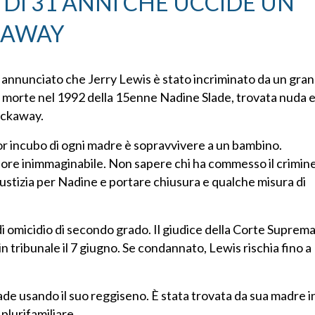
 DI 31 ANNI CHE UCCIDE UN
KAWAY
 annunciato che Jerry Lewis è stato incriminato da un gran
la morte nel 1992 della 15enne Nadine Slade, trovata nuda 
Rockaway.
ior incubo di ogni madre è sopravvivere a un bambino.
olore inimmaginabile. Non sapere chi ha commesso il crimin
iustizia per Nadine e portare chiusura e qualche misura di
 di omicidio di secondo grado. Il giudice della Corte Suprem
 tribunale il 7 giugno. Se condannato, Lewis rischia fino a
ade usando il suo reggiseno. È stata trovata da sua madre i
plurifamiliare.