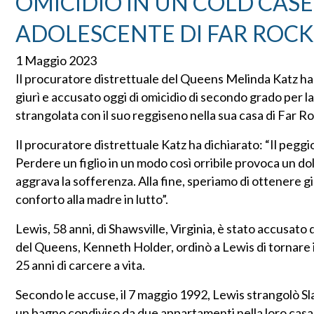
OMICIDIO IN UN COLD CASE
ADOLESCENTE DI FAR ROC
1 Maggio 2023
Il procuratore distrettuale del Queens Melinda Katz ha
giurì e accusato oggi di omicidio di secondo grado per 
strangolata con il suo reggiseno nella sua casa di Far 
Il procuratore distrettuale Katz ha dichiarato: “Il pegg
Perdere un figlio in un modo così orribile provoca un d
aggrava la sofferenza. Alla fine, speriamo di ottenere g
conforto alla madre in lutto”.
Lewis, 58 anni, di Shawsville, Virginia, è stato accusato
del Queens, Kenneth Holder, ordinò a Lewis di tornare in
25 anni di carcere a vita.
Secondo le accuse, il 7 maggio 1992, Lewis strangolò Sl
un bagno condiviso da due appartamenti nella loro casa 