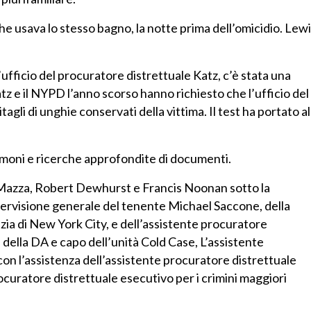
he usava lo stesso bagno, la notte prima dell’omicidio. Lew
fficio del procuratore distrettuale Katz, c’è stata una
tz e il NYPD l’anno scorso hanno richiesto che l’ufficio del
agli di unghie conservati della vittima. Il test ha portato al
timoni e ricerche approfondite di documenti.
 Mazza, Robert Dewhurst e Francis Noonan sotto la
pervisione generale del tenente Michael Saccone, della
zia di New York City, e dell’assistente procuratore
i della DA e capo dell’unità Cold Case, L’assistente
on l’assistenza dell’assistente procuratore distrettuale
ocuratore distrettuale esecutivo per i crimini maggiori