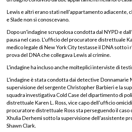
Lewis e altri erano stati nell’appartamento adiacente, c
e Slade non si conoscevano.
Dopo un’indagine scrupolosa condotta dal NYPD e dall’u
pausa nel caso. L’ufficio del procuratore distrettuale Ka
medico legale di New York City testasse il DNA sotto i rit
prova del DNA che collegava Lewis al crimine.
L’indagine ha incluso anche molteplici interviste di tes
L’indagine è stata condotta dai detective Donnamarie
supervisione del sergente Christopher Barbieri e la su
squadra investigativa Cold Case del dipartimento di poli
distrettuale Karen L. Ross, vice capo dell’ufficio omicid
procuratore distrettuale Ross sta perseguendo il caso c
Xhulia Derhemi sotto la supervisione dell’assistente pr
Shawn Clark.