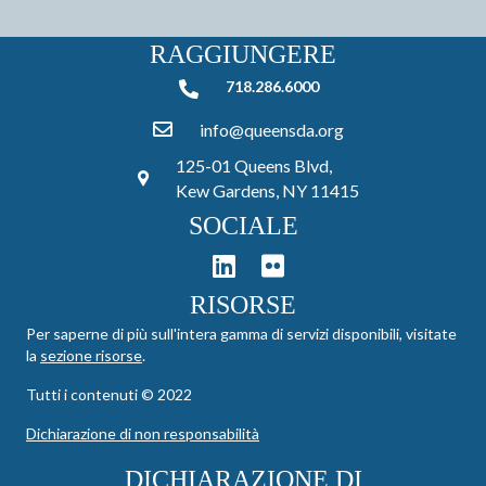
RAGGIUNGERE
718.286.6000
718.286.6000
info@queensda.org
125-01 Queens Blvd,
Kew Gardens, NY 11415
SOCIALE
RISORSE
Per saperne di più sull'intera gamma di servizi disponibili, visitate
la
sezione risorse
.
Tutti i contenuti © 2022
Dichiarazione di non responsabilità
DICHIARAZIONE DI