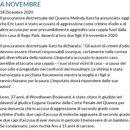
A NOVEMBRE
18 Dicembre 2020
Il procuratore distrettuale del Queens Melinda Katz ha annunciato oggi
che Eric Leon è stato accusato di aggressione come crimine d’odio e di
altre accuse per aver presumibilmente aggredito una coppia fuori dalla
loro casa di Rego Park, davanti ai loro due figli, il 6 novembre 2020.
Il procuratore distrettuale Katz ha dichiarato: “Gli autori di crimini d’odio
devono essere ritenuti responsabili ovunque, certamente nella contea
più diversificata della nazione. L’imputato accusato in questo caso
avrebbe attaccato una coppia – i suoi stessi vicini di casa – a causa del
suo odio e pregiudizio nei confronti dei musulmani. La vittima è stata
terrorizzata e picchiata fisicamente mentre la moglie e i figli si
rannicchiavano per la paura. L’imputato dovrà rispondere delle sue
azioni”.
Leon, 37 anni, di Woodhaven Boulevard, è stato citato in giudizio ieri
davanti al giudice Eugene Guarino della Corte Penale del Queens per
una denuncia che lo accusa di aggressione di secondo grado come
crimine d’odio, due capi d’accusa di molestie aggravate di secondo grado
e due capi d’accusa di aver messo in pericolo il benessere di un bambino.
Se condannato, Leon rischia fino a 15 anni di carcere.