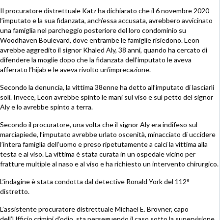
Il procuratore distrettuale Katz ha dichiarato che il 6 novembre 2020
l’imputato e la sua fidanzata, anch’essa accusata, avrebbero avvicinato
una famiglia nel parcheggio posteriore del loro condominio su
Woodhaven Boulevard, dove entrambe le famiglie risiedono. Leon
avrebbe aggredito il signor Khaled Aly, 38 anni, quando ha cercato di
difendere la moglie dopo che la fidanzata dell’imputato le aveva
afferrato l’hijab e le aveva rivolto un’imprecazione.
Secondo la denuncia, la vittima 38enne ha detto all’imputato di lasciarli
soli. Invece, Leon avrebbe spinto le mani sul viso e sul petto del signor
Aly e lo avrebbe spinto a terra.
Secondo il procuratore, una volta che il signor Aly era indifeso sul
marciapiede, l’imputato avrebbe urlato oscenità, minacciato di uccidere
l’intera famiglia dell’uomo e preso ripetutamente a calci la vittima alla
testa e al viso. La vittima è stata curata in un ospedale vicino per
fratture multiple al naso e al viso e ha richiesto un intervento chirurgico.
L’indagine è stata condotta dal detective Ronald York del 112°
distretto.
L’assistente procuratore distrettuale Michael E. Brovner, capo
dell’Ufficio crimini d’odio, sta perseguendo il caso sotto la supervisione