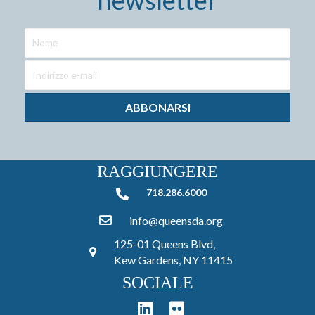
newsletter
ABBONARSI
RAGGIUNGERE
718.286.6000
718.286.6000
info@queensda.org
125-01 Queens Blvd,
Kew Gardens, NY 11415
SOCIALE