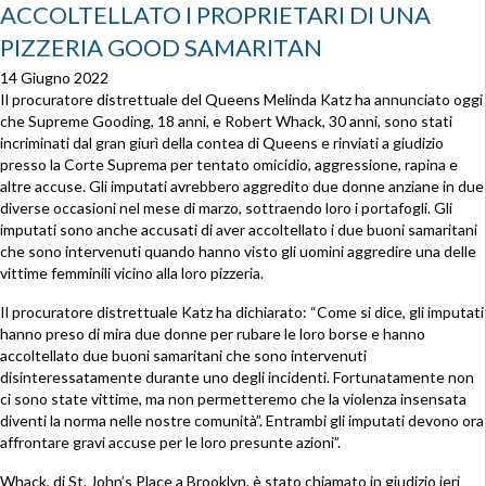
ACCOLTELLATO I PROPRIETARI DI UNA
PIZZERIA GOOD SAMARITAN
14 Giugno 2022
Il procuratore distrettuale del Queens Melinda Katz ha annunciato oggi
che Supreme Gooding, 18 anni, e Robert Whack, 30 anni, sono stati
incriminati dal gran giurì della contea di Queens e rinviati a giudizio
presso la Corte Suprema per tentato omicidio, aggressione, rapina e
altre accuse. Gli imputati avrebbero aggredito due donne anziane in due
diverse occasioni nel mese di marzo, sottraendo loro i portafogli. Gli
imputati sono anche accusati di aver accoltellato i due buoni samaritani
che sono intervenuti quando hanno visto gli uomini aggredire una delle
vittime femminili vicino alla loro pizzeria.
Il procuratore distrettuale Katz ha dichiarato: “Come si dice, gli imputati
hanno preso di mira due donne per rubare le loro borse e hanno
accoltellato due buoni samaritani che sono intervenuti
disinteressatamente durante uno degli incidenti. Fortunatamente non
ci sono state vittime, ma non permetteremo che la violenza insensata
diventi la norma nelle nostre comunità”. Entrambi gli imputati devono ora
affrontare gravi accuse per le loro presunte azioni”.
Whack, di St. John’s Place a Brooklyn, è stato chiamato in giudizio ieri