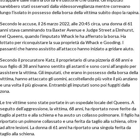
sarebbero stati osservati dalla videosorveglianza mentre correvano
lungo l’isolato in possesso della borsa della vittima subito dopo la rapina.
Secondo le accuse, il 26 marzo 2022, alle 20:45 circa, una donna di 61
anni stava camminando tra Baxter Avenue e Judge Street a Elmhurst,
nel Queens, quando l’imputato Whack le ha afferrato la borsa. Ha
lottato per riconquistare la sua proprietà da Whack e Gooding. I
passanti che hanno assistito all’attacco hanno iniziato a gridare aiuto.
Secondo il procuratore Katz, il proprietario di una pizzeria di 68 anni e
suo figlio di 38 anni hanno sentito gli astanti e sono corsi all’angolo per
assistere la vittima. Gli imputati, che erano in possesso della borsa della
vittima, hanno attaccato gli uomini, accoltellando più volte il più anziano
e una volta il più giovane. Entrambi gli imputati sono poi fuggiti dalla
zona.
Le tre vittime sono state portate in un ospedale locale del Queens. A
seguito dell’aggressione, la vittima, 68 anni, ha riportato nove ferite da
taglio al petto e alla schiena e ha avuto un collasso polmonare. Il figlio ha
riportato un polmone collassato e una ferita da taglio alla schiena, oltre
ad altre lesioni. La donna di 61 anni ha riportato una singola ferita da
taglio alla schiena.