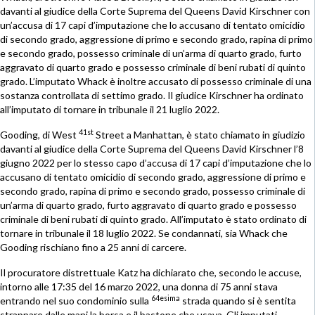
davanti al giudice della Corte Suprema del Queens David Kirschner con
un’accusa di 17 capi d’imputazione che lo accusano di tentato omicidio
di secondo grado, aggressione di primo e secondo grado, rapina di primo
e secondo grado, possesso criminale di un’arma di quarto grado, furto
aggravato di quarto grado e possesso criminale di beni rubati di quinto
grado. L’imputato Whack è inoltre accusato di possesso criminale di una
sostanza controllata di settimo grado. Il giudice Kirschner ha ordinato
all’imputato di tornare in tribunale il 21 luglio 2022.
41st
Gooding, di West
Street a Manhattan, è stato chiamato in giudizio
davanti al giudice della Corte Suprema del Queens David Kirschner l’8
giugno 2022 per lo stesso capo d’accusa di 17 capi d’imputazione che lo
accusano di tentato omicidio di secondo grado, aggressione di primo e
secondo grado, rapina di primo e secondo grado, possesso criminale di
un’arma di quarto grado, furto aggravato di quarto grado e possesso
criminale di beni rubati di quinto grado. All’imputato è stato ordinato di
tornare in tribunale il 18 luglio 2022. Se condannati, sia Whack che
Gooding rischiano fino a 25 anni di carcere.
Il procuratore distrettuale Katz ha dichiarato che, secondo le accuse,
intorno alle 17:35 del 16 marzo 2022, una donna di 75 anni stava
64esima
entrando nel suo condominio sulla
strada quando si è sentita
strappare dalle mani la borsa e il bastone che usava. Gli imputati