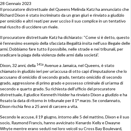
28 Gennaio 2023
Il procuratore distrettuale del Queens Melinda Katz ha annunciato che
Richard Dixon è stato incriminato da un gran giurì e rinviato a giudizio
per omicidio e altri reati per aver ucciso il suo complice in un tentativo
mal riuscito di uccidere un rivale.
Il procuratore distrettuale Katz ha dichiarato: “Come si è detto, questo
è l’ennesimo esempio della sfacciata illegalità insita nell’uso illegale delle
armi. Dobbiamo fare tutto il possibile, nelle strade e nei tribunali, per
sradicare la piaga della violenza delle armi dalla società”.
141a
Dixon, 32 anni, della
Avenue a Jamaica, nel Queens, è stato
chiamato in giudizio ieri per un’accusa di otto capi d’imputazione che lo
accusano di omicidio di secondo grado, tentato omicidio di secondo
grado, aggressione di primo grado e possesso criminale di un’arma di
secondo e quarto grado. Su richiesta dell’ufficio del procuratore
distrettuale, il giudice Kenneth Holder ha rinviato Dixon a giudizio e ha
fissato la data di ritorno in tribunale per il 1° marzo. Se condannato,
Dixon rischia fino a 25 anni di carcere a vita.
Secondo le accuse, il 19 giugno, intorno alle 5 del mattino, Dixon e il suo
socio, Raymond Francis, hanno avvicinato Kenardo Kelly e Dwayne
Whyte mentre erano seduti nei loro veicoli su Cross Bay Boulevard,