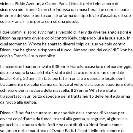
vicino a Pitkin Avenue, a Ozone Park. I filmati delle telecamere di
sicurezza mostrano Dixon che indossa una maschera che copre la parte
inferiore del viso e porta con sé un’arma del tipo fucile d’assalto, e il suo
socio, Francis, che porta con sé una pistola.
I due uomini si sono avvicinati al veicolo di Kelly da diverse angolazioni e
Dixon ha sparato diversi colpi contro Kelly, colpendo lui e la sua auto. In
quel momento, Whyte ha sparato diversi colpi dal suo veicolo contro
Dixon, che ha girato e risposto al fuoco. Almeno uno dei colpi di Dixon ha
colpito Francis, il suo complice.
I soccorritori hanno trovato il 38enne Francis accasciato nel parcheggio,
disteso sopra la sua pistola. È stato dichiarato morto in un ospedale
locale. Kelly, 33 anni, è stato portato in un altro ospedale locale per il
trattamento dei colpi d’arma da fuoco al volto e alla parte superiore della
schiena e per la rottura della mascella. Il 29enne Whyte è stato
trasportato in un terzo ospedale per il trattamento delle ferite da arma
da fuoco alla gamba.
Dixon si è poi fatto curare in un ospedale della contea di Nassau per
diversi colpi d’arma da fuoco, tra cui alla gamba, all’inguine, ai glutei e al
ginocchio. La natura delle ferite ha contribuito a identificarlo come
sospetto nella sparatoria di Ozone Park. I filmati delle telecamere di