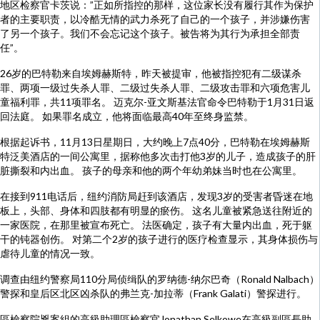
地区检察官卡茨说：”正如所指控的那样，这位家长没有履行其作为保护
者的主要职责，以冷酷无情的武力杀死了自己的一个孩子，并涉嫌伤害
了另一个孩子。我们不会忘记这个孩子。被告将为其行为承担全部责
任”。
26岁的巴特勒来自埃姆赫斯特，昨天被提审，他被指控犯有二级谋杀
罪、两项一级过失杀人罪、二级过失杀人罪、二级攻击罪和六项危害儿
童福利罪，共11项罪名。 迈克尔-亚文斯基法官命令巴特勒于1月31日返
回法庭。 如果罪名成立，他将面临最高40年至终身监禁。
根据起诉书，11月13日星期日，大约晚上7点40分，巴特勒在埃姆赫斯
特泛美酒店的一间公寓里，据称他多次击打他3岁的儿子，造成孩子的肝
脏撕裂和内出血。 孩子的母亲和他的两个年幼弟妹当时也在公寓里。
在接到911电话后，纽约消防局赶到该酒店，发现3岁的受害者昏迷在地
板上，头部、身体和四肢都有明显的瘀伤。 这名儿童被紧急送往附近的
一家医院，在那里被宣布死亡。 法医确定，孩子有大量内出血，死于躯
干的钝器创伤。 对第二个2岁的孩子进行的医疗检查显示，其身体损伤与
虐待儿童的情况一致。
调查由纽约警察局110分局侦缉队的罗纳德-纳尔巴奇（Ronald Nalbach）
警探和皇后区北区凶杀队的弗兰克-加拉蒂（Frank Galati）警探进行。
區檢察院兇案組的高級助理區檢察官Jonathan Selkowe在高級副區長助