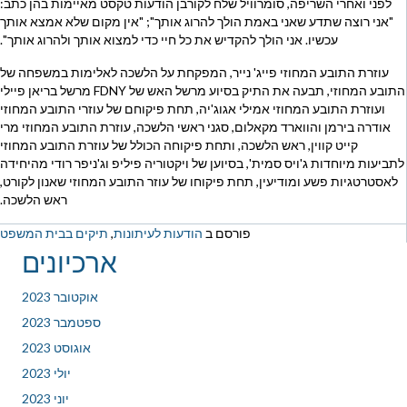
לפני ואחרי השריפה, סומרוויל שלח לקורבן הודעות טקסט מאיימות בהן כתב:
"אני רוצה שתדע שאני באמת הולך להרוג אותך"; "אין מקום שלא אמצא אותך
עכשיו. אני הולך להקדיש את כל חיי כדי למצוא אותך ולהרוג אותך".
עוזרת התובע המחוזי פייג' נייר, המפקחת על הלשכה לאלימות במשפחה של
התובע המחוזי, תבעה את התיק בסיוע מרשל האש של FDNY מרשל בריאן פיילי
ועוזרת התובע המחוזי אמילי אגוג'יה, תחת פיקוחם של עוזרי התובע המחוזי
אודרה בירמן והווארד מקאלום, סגני ראשי הלשכה, עוזרת התובע המחוזי מרי
קייט קווין, ראש הלשכה, ותחת פיקוחה הכולל של עוזרת התובע המחוזי
לתביעות מיוחדות ג'ויס סמית', בסיוען של ויקטוריה פיליפ וג'ניפר רודי מהיחידה
לאסטרטגיות פשע ומודיעין, תחת פיקוחו של עוזר התובע המחוזי שאנון לקורט,
ראש הלשכה.
פורסם ב
הודעות לעיתונות
,
תיקים בבית המשפט
ארכיונים
אוקטובר 2023
ספטמבר 2023
אוגוסט 2023
יולי 2023
יוני 2023