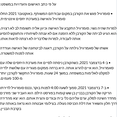
על פי כתב האישום והעדויות במשפט:
• סומרוויל פגש את הקורבן במקום עבודתם המשותף. באוקטובר 2021 החלו
סומרוויל והאישה במערכת יחסים אינטימית.
למרות שהיה נשוי, סומרוויל התקבע על האישה וכיוון אליה תשומת לב לא רצויה.
הוא הגיע לביתה של הקורבן ללא הזמנה אם לא ענתה לשיחותיו והתעקש להסיע
אותה לעבודה, למרות שלדבריה לא רצתה לראות אותו.
אשתו של סאמרוויל גילתה על הקורבן, דאגה לביטחונה של האישה ועודדה
אותה לפנות למשטרה.
• ב-4 בדצמבר 2021, כשהקורבן ניסתה לסיים את מערכת היחסים שלה עם
סאמרוויל, הוא איים להרוג אותה. היא ברחה ממקום מגוריה עם שלושת ילדיה
למקלט לאלימות במשפחה. במשך 24 שעות, סומרוויל התקשר לקורבן יותר
מ-100 פעמים.
• ב-7 בדצמבר 2021, סמוך לשעה 4:00 לפנות בוקר, נכנס סומרוויל לדירתו
הריקה של הקורבן בבניין בן שש קומות בפורסט הילס. הוא העביר שני מזרנים
מחדר השינה לסלון, ערם עליהם כלי בית ובגדים והצית אותם. הוא יצא מהדירה
דרך חלון והשאיר את דלת הכניסה נעולה. בצילומי אבטחה הוא נראה באותה עת
בקרבת הבניין.