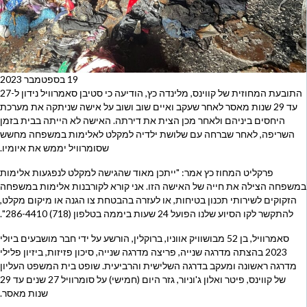
19 בספטמבר 2023
התובעת המחוזית של קווינס, מלינדה כץ, הודיעה כי סטיבן סאמרוויל נידון ל-27
עד 29 שנות מאסר לאחר שעקב ואיים שוב ושוב על אישה שניתקה את מערכת
היחסים ביניהם ולאחר מכן הצית את דירתה. האישה לא הייתה בבית בזמן
השריפה, לאחר שברחה עם שלושת ילדיה למקלט לאלימות במשפחה מחשש
שסומרוויל יממש את איומיו.
פרקליט המחוז כץ אמר: "ייתכן מאוד שהגישה למקלט לנפגעות אלימות
במשפחה הצילה את חייה של האישה הזו. אני קורא לקורבנות אלימות במשפחה
הזקוקים לשירותי תכנון בטיחות, או לעזרה בהבטחת צו הגנה או מיקום מקלט,
להתקשר לקו הסיוע שלנו הפועל 24 שעות ביממה בטלפון (718) 286-4410".
סאמרוויל, בן 52 מבושוויק אווניו, ברוקלין, הורשע על ידי חבר מושבעים ביולי
2023 בהצתה מדרגה שנייה, פריצה מדרגה שנייה, סיכון פזיזות, ביזיון פלילי
מדרגה ראשונה ומעקב בדרגה השלישית והרביעית. שופט בית המשפט העליון
של קווינס, פיטר ואלון ג'וניור, גזר היום (חמישי) על סומרוויל 27 שנים עד 29
שנות מאסר.