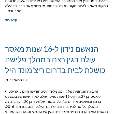
פרקליט המחוז כץ מסר בתגובה: "הנאשם פגע באכזריות באישה מבוגרת
במקום שאמור להיות מקום מגוריה הבטוח. מי שטורף את חברי הקהילה
המבוגרת…
קרא עוד
הנאשם נידון ל-16 שנות מאסר
עולם בגין רצח במהלך פלישה
כושלת לבית בדרום ריצ'מונד היל
13 במאי 2022
התובעת המחוזית של קווינס, מלינדה כץ, הודיעה היום כי קריסטוף
וויליאמס, בן 27, נידון ל-16 שנות מאסר עולם לאחר שהורשע במשפט
ברצח ובפשעים אחרים על חלקו במותו של צעיר בן 20. הקורבן נהרג
במהלך פלישה לבית בדרום ריצ'מונד היל, קווינס, בנובמבר 2016.
הנאשם הוא האדם הרביעי שנגזר דינו בגין אירוע טרגי זה. התובע המחוזי