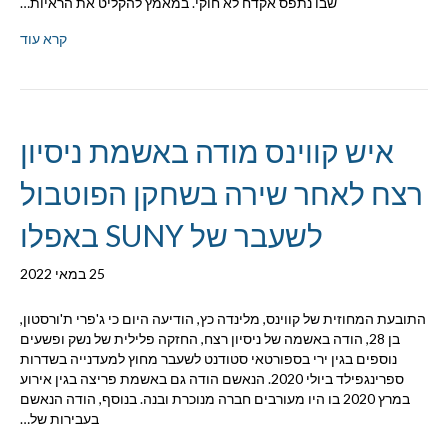
שבו נתפס אקדח לא חוקי. במאמץ להקליט את הראיות…
קרא עוד
איש קווינס מודה באשמת ניסיון
רצח לאחר שירה בשחקן הפוטבול
לשעבר של SUNY באפלו
25 במאי 2022
התובעת המחוזית של קווינס, מלינדה כץ, הודיעה היום כי ג'פרי ת'ורסטון,
בן 28, הודה באשמה של ניסיון רצח, החזקה פלילית של נשק ופשעים
נוספים בגין ירי בספורטאי סטודנט לשעבר מחוץ למעדנייה בשדרות
ספרינגפילד ביולי 2020. הנאשם הודה גם באשמת פריצה בגין אירוע
במרץ 2020 בו היו מעורבים חברה מנוכרת ובנה. בנוסף, הודה הנאשם
בעבירות של…