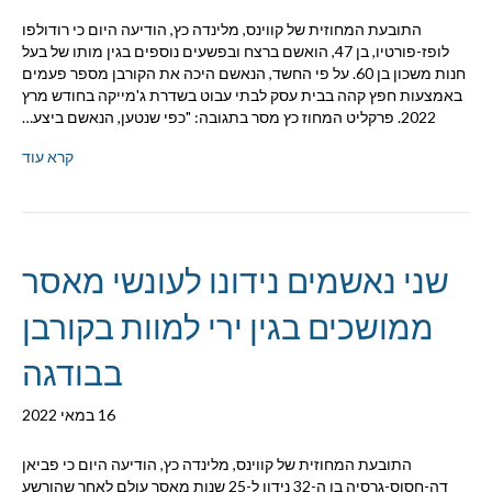
התובעת המחוזית של קווינס, מלינדה כץ, הודיעה היום כי רודולפו
לופז-פורטיו, בן 47, הואשם ברצח ובפשעים נוספים בגין מותו של בעל
חנות משכון בן 60. על פי החשד, הנאשם היכה את הקורבן מספר פעמים
באמצעות חפץ קהה בבית עסק לבתי עבוט בשדרת ג'מייקה בחודש מרץ
2022. פרקליט המחוז כץ מסר בתגובה: "כפי שנטען, הנאשם ביצע…
קרא עוד
שני נאשמים נידונו לעונשי מאסר
ממושכים בגין ירי למוות בקורבן
בבודגה
16 במאי 2022
התובעת המחוזית של קווינס, מלינדה כץ, הודיעה היום כי פביאן
דה-חסוס-גרסיה בן ה-32 נידון ל-25 שנות מאסר עולם לאחר שהורשע