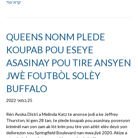
קרא עוד
QUEENS NONM PLEDE
KOUPAB POU ESEYE
ASASINAY POU TIRE ANSYEN
JWÈ FOUTBÒL SOLÈY
BUFFALO
25 במאי 2022
Rèn Avoka Distri a Melinda Katz te anonse jodi a ke Jeffrey
Thurston, ki gen 28 tan, te plede koupab pou asasinay, posesyon
kriminèl nan yon zam ak lòt krim pou tire yon atlèt elèv deyò yon
delivrezon sou Springfield Boulevard nan mwa jiyè 2020. Akize a