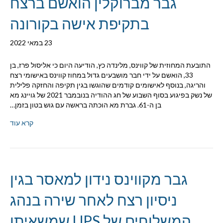
גבר מברוקלין הואשם ברצח
בתקיפת אישה בקורונה
23 במאי 2022
התובעת המחוזית של קווינס, מלינדה כץ, הודיעה היום כי אליסול פרז, בן
33, הואשם על ידי חבר מושבעים גדול במחוז קווינס באישומי רצח
והריגה, בנוסף לאישומים קודמים שהוגשו בגין תקיפה והחזקה פלילית
של נשק בפיגוע בסוף השבוע של חג ההודיה בנובמבר 2021 של גויינג מא
בן ה-61. גברת מא הוכתה בראשה עם גוש בטון בזמן…
קרא עוד
גבר מקווינס נידון למאסר בגין
ניסיון רצח לאחר שירה בנהג
המשלוחים של UPS שמשאיתו