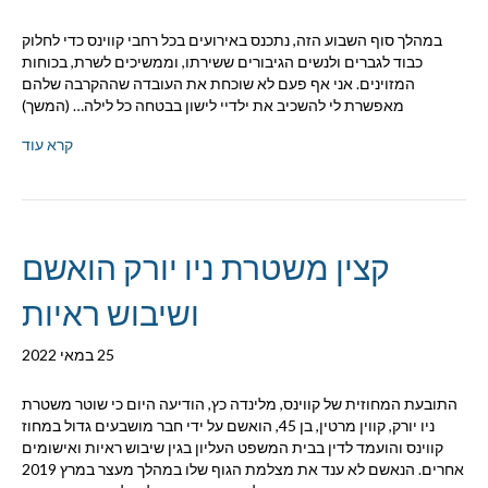
במהלך סוף השבוע הזה, נתכנס באירועים בכל רחבי קווינס כדי לחלוק
כבוד לגברים ולנשים הגיבורים ששירתו, וממשיכים לשרת, בכוחות
המזוינים. אני אף פעם לא שוכחת את העובדה שההקרבה שלהם
מאפשרת לי להשכיב את ילדיי לישון בבטחה כל לילה… (המשך)
קרא עוד
קצין משטרת ניו יורק הואשם
ושיבוש ראיות
25 במאי 2022
התובעת המחוזית של קווינס, מלינדה כץ, הודיעה היום כי שוטר משטרת
ניו יורק, קווין מרטין, בן 45, הואשם על ידי חבר מושבעים גדול במחוז
קווינס והועמד לדין בבית המשפט העליון בגין שיבוש ראיות ואישומים
אחרים. הנאשם לא ענד את מצלמת הגוף שלו במהלך מעצר במרץ 2019