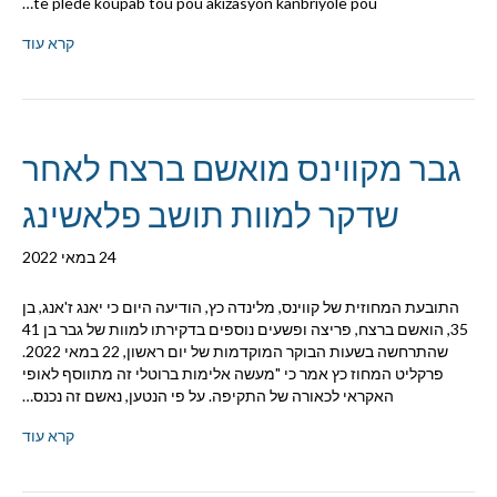
te plede koupab tou pou akizasyon kanbriyolè pou…
קרא עוד
גבר מקווינס מואשם ברצח לאחר
שדקר למוות תושב פלאשינג
24 במאי 2022
התובעת המחוזית של קווינס, מלינדה כץ, הודיעה היום כי יאנג ז'אנג, בן
35, הואשם ברצח, פריצה ופשעים נוספים בדקירתו למוות של גבר בן 41
שהתרחשה בשעות הבוקר המוקדמות של יום ראשון, 22 במאי 2022.
פרקליט המחוז כץ אמר כי "מעשה אלימות ברוטלי זה מתווסף לאופי
האקראי לכאורה של התקיפה. על פי הנטען, נאשם זה נכנס…
קרא עוד