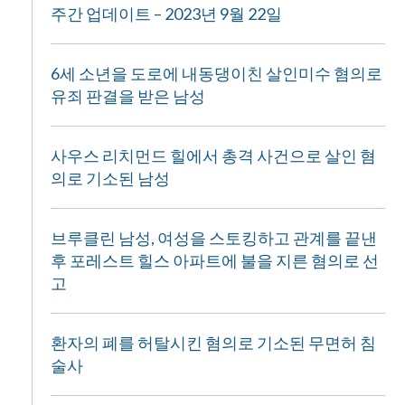
주간 업데이트 – 2023년 9월 22일
6세 소년을 도로에 내동댕이친 살인미수 혐의로
유죄 판결을 받은 남성
사우스 리치먼드 힐에서 총격 사건으로 살인 혐
의로 기소된 남성
브루클린 남성, 여성을 스토킹하고 관계를 끝낸
후 포레스트 힐스 아파트에 불을 지른 혐의로 선
고
환자의 폐를 허탈시킨 혐의로 기소된 무면허 침
술사