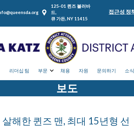
125-01 퀸즈 블러바
접근성 정
nfo@queensda.org
드,
큐 가든, NY 11415
집
리더십 팀
부문
채용
자원
문의하기
소
보도
해한 퀸즈 맨, 최대 15년형 선