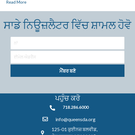
Read More
ਸਾਡੇ ਨਿਊਜ਼ਲੈਟਰ ਵਿੱਚ ਸ਼ਾਮਲ ਹੋਵੋ
ਮੈਂਬਰ ਬਣੋ
ਪਹੁੰਚ ਕਰੋ
718.286.6000
718.286.6000
info@queensda.org
125-01 ਕੁਈਨਜ਼ ਬਲਵੀਡ,