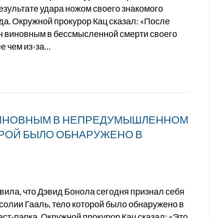
зультате удара ножом своего знакомого
ода. Окружной прокурор Кац сказал: «После
н виновным в бессмысленной смерти своего
ее чем из-за…
ВИНОВНЫМ В НЕПРЕДУМЫШЛЕННОМ
РОЙ БЫЛО ОБНАРУЖЕНО В
ила, что Дэвид Бонола сегодня признал себя
лии Гааль, тело которой было обнаружено в
т-парка. Окружной прокурор Кац сказал: «Это