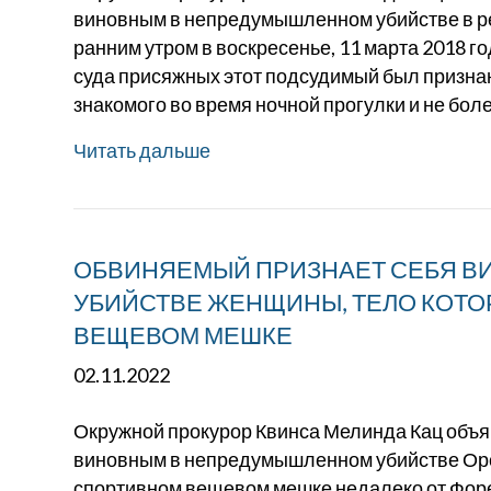
виновным в непредумышленном убийстве в ре
ранним утром в воскресенье, 11 марта 2018 г
суда присяжных этот подсудимый был призна
знакомого во время ночной прогулки и не бол
Читать дальше
ОБВИНЯЕМЫЙ ПРИЗНАЕТ СЕБЯ 
УБИЙСТВЕ ЖЕНЩИНЫ, ТЕЛО КОТО
ВЕЩЕВОМ МЕШКЕ
02.11.2022
Окружной прокурор Квинса Мелинда Кац объяв
виновным в непредумышленном убийстве Орсо
спортивном вещевом мешке недалеко от Форес