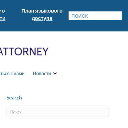
 о
План языкового
ти
доступа
ться с нами
Новости
Search