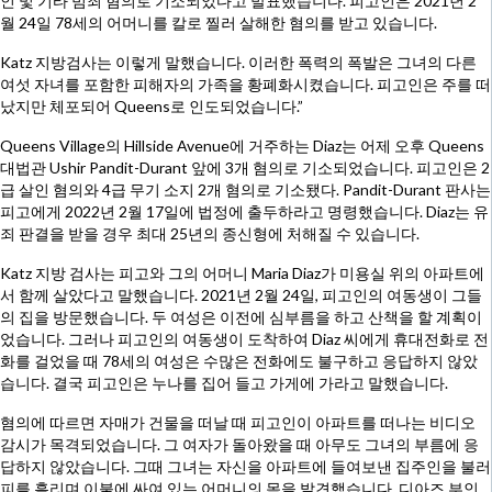
인 및 기타 범죄 혐의로 기소되었다고 발표했습니다. 피고인은 2021년 2
월 24일 78세의 어머니를 칼로 찔러 살해한 혐의를 받고 있습니다.
Katz 지방검사는 이렇게 말했습니다. 이러한 폭력의 폭발은 그녀의 다른
여섯 자녀를 포함한 피해자의 가족을 황폐화시켰습니다. 피고인은 주를 떠
났지만 체포되어 Queens로 인도되었습니다.”
Queens Village의 Hillside Avenue에 거주하는 Diaz는 어제 오후 Queens
대법관 Ushir Pandit-Durant 앞에 3개 혐의로 기소되었습니다. 피고인은 2
급 살인 혐의와 4급 무기 소지 2개 혐의로 기소됐다. Pandit-Durant 판사는
피고에게 2022년 2월 17일에 법정에 출두하라고 명령했습니다. Diaz는 유
죄 판결을 받을 경우 최대 25년의 종신형에 처해질 수 있습니다.
Katz 지방 검사는 피고와 그의 어머니 Maria Diaz가 미용실 위의 아파트에
서 함께 살았다고 말했습니다. 2021년 2월 24일, 피고인의 여동생이 그들
의 집을 방문했습니다. 두 여성은 이전에 심부름을 하고 산책을 할 계획이
었습니다. 그러나 피고인의 여동생이 도착하여 Diaz 씨에게 휴대전화로 전
화를 걸었을 때 78세의 여성은 수많은 전화에도 불구하고 응답하지 않았
습니다. 결국 피고인은 누나를 집어 들고 가게에 가라고 말했습니다.
혐의에 따르면 자매가 건물을 떠날 때 피고인이 아파트를 떠나는 비디오
감시가 목격되었습니다. 그 여자가 돌아왔을 때 아무도 그녀의 부름에 응
답하지 않았습니다. 그때 그녀는 자신을 아파트에 들여보낸 집주인을 불러
피를 흘리며 이불에 싸여 있는 어머니의 몸을 발견했습니다. 디아즈 부인