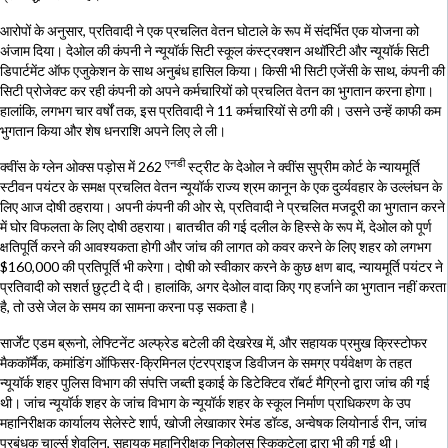
आरोपों के अनुसार, प्रतिवादी ने एक प्रचलित वेतन घोटाले के रूप में संदर्भित एक योजना को
अंजाम दिया। देओल की कंपनी ने न्यूयॉर्क सिटी स्कूल कंस्ट्रक्शन अथॉरिटी और न्यूयॉर्क सिटी
डिपार्टमेंट ऑफ एजुकेशन के साथ अनुबंध हासिल किया। किसी भी सिटी एजेंसी के साथ, कंपनी की
सिटी प्रोजेक्ट कर रही कंपनी को अपने कर्मचारियों को प्रचलित वेतन का भुगतान करना होगा।
हालांकि, लगभग चार वर्षों तक, इस प्रतिवादी ने 11 कर्मचारियों से ठगी की। उसने उन्हें काफी कम
भुगतान किया और शेष धनराशि अपने लिए ले ली।
एनडी
क्वींस के ग्लेन ओक्स पड़ोस में 262
स्ट्रीट के देओल ने क्वींस सुप्रीम कोर्ट के न्यायमूर्ति
स्टीवन पयंटर के समक्ष प्रचलित वेतन न्यूयॉर्क राज्य श्रम कानून के एक दुर्व्यवहार के उल्लंघन के
लिए आज दोषी ठहराया। अपनी कंपनी की ओर से, प्रतिवादी ने प्रचलित मजदूरी का भुगतान करने
में घोर विफलता के लिए दोषी ठहराया। बातचीत की गई दलील के हिस्से के रूप में, देओल को पूर्ण
क्षतिपूर्ति करने की आवश्यकता होगी और जांच की लागत को कवर करने के लिए शहर को लगभग
$160,000 की प्रतिपूर्ति भी करेगा। दोषी को स्वीकार करने के कुछ क्षण बाद, न्यायमूर्ति पयंटर ने
प्रतिवादी को सशर्त छुट्टी दे दी। हालांकि, अगर देओल वादा किए गए हर्जाने का भुगतान नहीं करता
है, तो उसे जेल के समय का सामना करना पड़ सकता है।
सार्जेंट एडम ब्रूनो, लेफ्टिनेंट अल्फ्रेड बटेली की देखरेख में, और सहायक प्रमुख क्रिस्टोफर
मैककॉर्मैक, कमांडिंग ऑफिसर-क्रिमिनल एंटरप्राइज डिवीजन के समग्र पर्यवेक्षण के तहत
न्यूयॉर्क शहर पुलिस विभाग की संपत्ति जब्ती इकाई के डिटेक्टिव रॉबर्ट मैग्रिनो द्वारा जांच की गई
थी। जांच न्यूयॉर्क शहर के जांच विभाग के न्यूयॉर्क शहर के स्कूल निर्माण प्राधिकरण के उप
महानिरीक्षक कार्यालय सेलेस्टे शार्प, खोजी लेखाकार रेमंड डॉव्ड, अन्वेषक लियोनार्ड रीन, जांच
प्रबंधक चार्ल्स शेवलिन, सहायक महानिरीक्षक निकोलस स्किकुटेला द्वारा भी की गई थी।