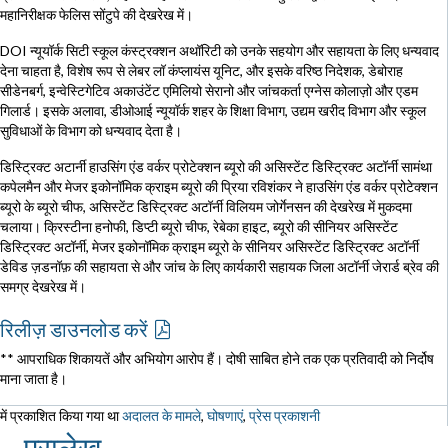
महानिरीक्षक फेलिस सोंटुपे की देखरेख में।
DOI न्यूयॉर्क सिटी स्कूल कंस्ट्रक्शन अथॉरिटी को उनके सहयोग और सहायता के लिए धन्यवाद
देना चाहता है, विशेष रूप से लेबर लॉ कंप्लायंस यूनिट, और इसके वरिष्ठ निदेशक, डेबोराह
सीडेनबर्ग, इन्वेस्टिगेटिव अकाउंटेंट एमिलियो सेरानो और जांचकर्ता एग्नेस कोलाज़ो और एडम
गिलार्ड। इसके अलावा, डीओआई न्यूयॉर्क शहर के शिक्षा विभाग, उद्यम खरीद विभाग और स्कूल
सुविधाओं के विभाग को धन्यवाद देता है।
डिस्ट्रिक्ट अटार्नी हाउसिंग एंड वर्कर प्रोटेक्शन ब्यूरो की असिस्टेंट डिस्ट्रिक्ट अटॉर्नी सामंथा
कपेलमैन और मेजर इकोनॉमिक क्राइम ब्यूरो की प्रिया रविशंकर ने हाउसिंग एंड वर्कर प्रोटेक्शन
ब्यूरो के ब्यूरो चीफ, असिस्टेंट डिस्ट्रिक्ट अटॉर्नी विलियम जोर्गेनसन की देखरेख में मुकदमा
चलाया। क्रिस्टीना हनोफी, डिप्टी ब्यूरो चीफ, रेबेका हाइट, ब्यूरो की सीनियर असिस्टेंट
डिस्ट्रिक्ट अटॉर्नी, मेजर इकोनॉमिक क्राइम ब्यूरो के सीनियर असिस्टेंट डिस्ट्रिक्ट अटॉर्नी
डेविड ज़डनॉफ़ की सहायता से और जांच के लिए कार्यकारी सहायक जिला अटॉर्नी जेरार्ड ब्रेव की
समग्र देखरेख में।
रिलीज़ डाउनलोड करें
** आपराधिक शिकायतें और अभियोग आरोप हैं। दोषी साबित होने तक एक प्रतिवादी को निर्दोष
माना जाता है।
में प्रकाशित किया गया था
अदालत के मामले
,
घोषणाएं
,
प्रेस प्रकाशनी
पुरालेख