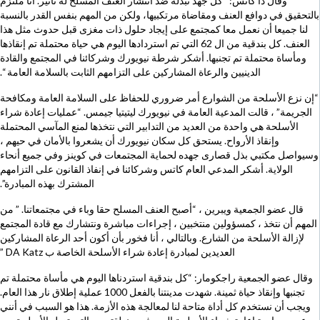
وقال دا كاتس: “كل جهد نبذله ضد انتشار العنف المسلح له تأثير. أنا ملتزم
بالتحقيق في دوافع العنف ومقاضاة مرتكبيها، ولكن من المهم بنفس القدر بالنسبة
لنا جميعا أن نعمل معا كمجتمع على إيجاد حلول ذات مغزى قبل حدوث مثل هذا
العنف. كل بندقية من ال 62 التي تم استردادها اليوم هي حياة محتملة تم إنقاذها
ومأساة محتملة تم تجنبها. أشكر شرطة نيويورك وشركائنا في المجتمع والقادة
الدينيين والرعاة المشاركين على التزامهم الثابت بالسلامة العامة “.
“إن نزع الأسلحة من الشوارع أمر ضروري للحفاظ على السلامة العامة ومكافحة
الجريمة” ، قالت المدعية العامة في نيويورك ليتيتيا جيمس. “عمليات إعادة شراء
الأسلحة هي واحدة من العديد من التدابير التي نتخذها لمنع المآسي المحتملة
وإنقاذ الأرواح. يستحق كل سكان نيويورك أن يشعروا بالأمان في حيهم ،
وسيواصل مكتبي بذل قصارى جهده لحماية المجتمعات في كوينز وفي جميع أنحاء
الولاية. أشكر المدعي العام كاتس وشركائنا في إنفاذ القانون على التزامهم
المشترك بهذه المبادرة”.
قال عضو الجمعية ويبرين ، “أصبح العنف المسلح حقا وباء في مجتمعاتنا. ” من
المهم أن نتخذ ، كمسؤولين منتخبين ، إجراءات مباشرة ونتشارك مع قادة المجتمع
لإزالة الأسلحة من الشارع. وبالتالي ، أنا فخور بأن أكون أحد الرعاة المشاركين
العديدين لمبادرة إعادة شراء الأسلحة الخاصة ب DA Katz ”
وقال عضو الجمعية راجكومار: “كل بندقية استردناها اليوم هي مأساة محتملة تم
تجنبها وإنقاذ حياة ثمينة. شهدت مدينتنا بالفعل 1000 عملية إطلاق نار هذا العام.
ويجب أن نستخدم كل أداة متاحة لنا لمعالجة هذه الأزمة. هذا هو السبب في أنني