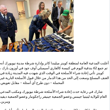
أعلنت المدعية العامة لمنطقة كوينز ميليندا كاتز وإدارة شرطة مدينة نيويورك أنه
تم جمع 62 بندقية اليوم في كنيسة كالفاري أسيمبلي أوف جود في أوزون بارك ،
كوينز. تأتي إعادة شراء الأسلحة في الوقت الذي شهدت فيه المدينة زيادة في
العنف المسلح وسعت إلى الحد من هذا الدمار من خلال قبول الأسلحة النارية غير
المحملة – دون طرح أي أسئلة – مقابل تعويض.
شارك في رعاية حدث إعادة شراء الأسلحة شرطة نيويورك ومكتب المدعي
العام للولاية ليتيتيا جيمس وعضو الجمعية جينيفر راجكومار وعضو الجمعية ديفيد
ويبرين.