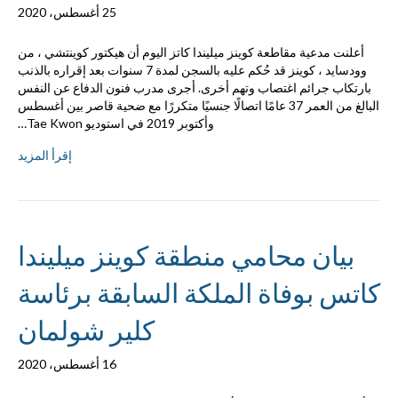
25 أغسطس، 2020
أعلنت مدعية مقاطعة كوينز ميليندا كاتز اليوم أن هيكتور كوينتشي ، من
وودسايد ، كوينز قد حُكم عليه بالسجن لمدة 7 سنوات بعد إقراره بالذنب
بارتكاب جرائم اغتصاب وتهم أخرى. أجرى مدرب فنون الدفاع عن النفس
البالغ من العمر 37 عامًا اتصالًا جنسيًا متكررًا مع ضحية قاصر بين أغسطس
وأكتوبر 2019 في استوديو Tae Kwon…
إقرأ المزيد
بيان محامي منطقة كوينز ميليندا
كاتس بوفاة الملكة السابقة برئاسة
كلير شولمان
16 أغسطس، 2020