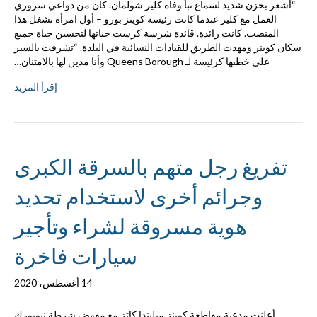
“أشعر بحزن شديد لسماع نبأ وفاة كلير شولمان. كان من دواعي سروري
العمل مع كلير عندما كانت رئيسة كوينز بورو – أول امرأة تشغل هذا
المنصب. كانت رائدة. قائدة شرسة كرست حياتها لتحسين حياة جميع
سكان كوينز ومهدت الطريق للقيادات النسائية في البلدة. “تشرفت بالسير
على خطىها كرئيسة لـ Queens Borough وأنا مدين لها بالامتنان…
إقرأ المزيد
تفريغ رجل متهم بالسرقة الكبرى
وجرائم أخرى لاستخدام تحديد
هوية مسروقة لشراء وتأجير
سيارات فاخرة
14 أغسطس، 2020
أعلنت مدعية مقاطعة كوينز ميليندا كاتز مع مفوض شرطة نيويورك