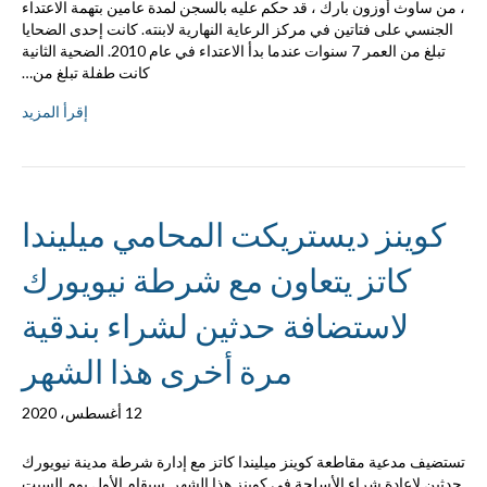
، من ساوث أوزون بارك ، قد حكم عليه بالسجن لمدة عامين بتهمة الاعتداء
الجنسي على فتاتين في مركز الرعاية النهارية لابنته. كانت إحدى الضحايا
تبلغ من العمر 7 سنوات عندما بدأ الاعتداء في عام 2010. الضحية الثانية
كانت طفلة تبلغ من…
إقرأ المزيد
كوينز ديستريكت المحامي ميليندا
كاتز يتعاون مع شرطة نيويورك
لاستضافة حدثين لشراء بندقية
مرة أخرى هذا الشهر
12 أغسطس، 2020
تستضيف مدعية مقاطعة كوينز ميليندا كاتز مع إدارة شرطة مدينة نيويورك
حدثين لإعادة شراء الأسلحة في كوينز هذا الشهر. سيقام الأول يوم السبت