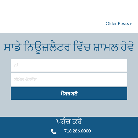
Older Posts »
ਸਾਡੇ ਨਿਊਜ਼ਲੈਟਰ ਵਿੱਚ ਸ਼ਾਮਲ ਹੋਵੋ
ਮੈਂਬਰ ਬਣੋ
ਪਹੁੰਚ ਕਰੋ
718.286.6000
718.286.6000