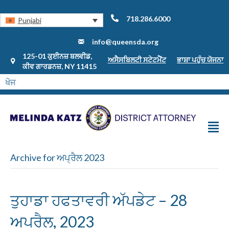
718.286.6000
Punjabi
info@queensda.org
125-01 ਕੁਈਨਜ਼ ਬਲਵੀਡ,
ਅਸੈਸਬਿਲਟੀ ਸਟੇਟਮੈਂਟ
ਭਾਸ਼ਾ ਪਹੁੰਚ ਯੋਜਨਾ
ਕੀਵ ਗਾਰਡਨਜ਼, NY 11415
Archive for ਅਪ੍ਰੈਲ 2023
ਤੁਹਾਡਾ ਹਫਤਾਵਰੀ ਅੱਪਡੇਟ – 28
ਅਪਰੈਲ, 2023