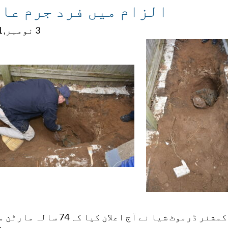
الزام میں فرد جرم عا
3 نومبر, 2021
کوئنز ڈسٹرکٹ اٹارنی میلنڈا کاٹز اور NYPD کمشنر ڈرموٹ شیا نے آج اعلان کیا