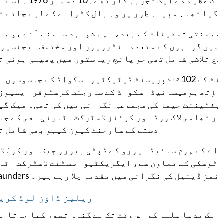
ہیں، وہ جارج کلیرنس سیٹز کی ہیں، جو پہلی جنگ عظیم کے ایک تج
یا تھا، مبینہ طور پر وہ بال کٹوانے کے لیے جاتے ت
قیادت میں ایک محنتی تحقیقات کے بعد، اہم شواہد سامنے آئے جو م
میں گواہوں کے متعدد انٹرویوز اور مختلف ایجنسیوں
 تلاشی شامل تھی جو پانچ ریاستوں میں پھیلی ہوئی ت
ویں
ے 102
پریسنٹ ڈیٹیکٹیو اسکواڈ کے جاسوسوں ا
ؤتھ ہومیسائیڈ اسکواڈ کے سارجنٹ کرسٹوفر ایسپوز
فٹیننٹ جیمز کی مجموعی نگرانی میں کی تھی۔ میک گی
 تھامس لاک ووڈ اور کوئنز ڈسٹرکٹ اٹارنی آفس کے جا
دستے کے سارجنٹ کیون کیہو بھی شامل ت
ے کے ہوم سائیڈ بیورو کے ڈپٹی بیورو چیف اور کولڈ 
ٹوسکی کے تعاون سے، ایگزیکٹیو اسسٹنٹ ڈسٹرکٹ اٹا
ڈینیل کی نگرانی میں مقدمہ چلا رہے ہیں۔ A. Saunders.
ریلیز ڈاؤن لوڈ کری
یک مدعا علیہ کو اس وقت تک بے گناہ تصور کیا جاتا ہے