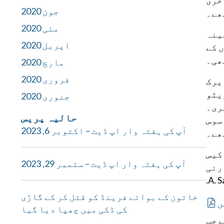
ربہ کار تھے۔ 10 دسمبر 1976۔ اسے آخری
جون 2020
ھے۔
مئی 2020
بینہ
اپریل 2020
 کے
ھی۔
مارچ 2020
فروری 2020
یرک
یٹو
جنوری 2020
ری۔
حالیہ پریس
سوس
آپ کی ہفتہ وار اپ ڈیٹ – اکتوبر 6, 2023
ھے۔
کیس
آپ کی ہفتہ وار اپ ڈیٹ – ستمبر 29, 2023
رنی
خاتون کے بوائے فرینڈ کو قتل کر کے گاڑی
ں
کی ڈکی میں چھپا دیا گیا
 جب