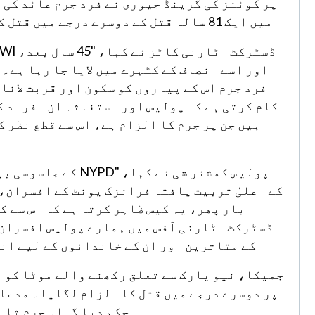
میں ایک 81 سالہ قتل کے دوسرے درجے میں قتل کا الزام لگایا ہے۔ پہلی جنگ عظیم کا پرانا تجربہ کار۔
اور اسے انصاف کے کٹہرے میں لایا جا رہا ہے۔
فرد جرم اس کے پیاروں کو سکون اور قربت لانا 
کام کرتی ہے کہ پولیس اور استغاثہ ان افراد کو
ہیں جن پر جرم کا الزام ہے، اس سے قطع نظر 
پولیس کمشنر شی نے 
کے اعلیٰ تربیت یافتہ فرانزک یونٹ کے افسران،
بار پھر، یہ کیس ظاہر کرتا ہے کہ اس سے ک
ڈسٹرکٹ اٹارنی آفس میں ہمارے پولیس افسران 
کے متاثرین اور ان کے خاندانوں کے لیے انص
جمیکا، نیو یارک سے تعلق رکھنے والے موٹا کو آ
حکم دیا گیا۔ جرم ثابت ہونے پر موٹا کو 25