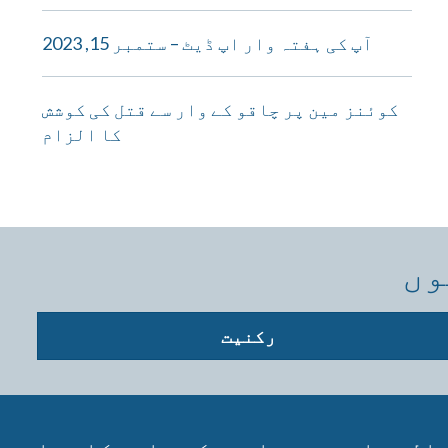
آپ کی ہفتہ وار اپ ڈیٹ – ستمبر 15, 2023
کوئنز مین پر چاقو کے وار سے قتل کی کوشش
کا الزام
وں
رکنیت