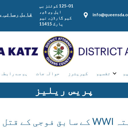
125-01 کوئنز بی
ایل وی ڈی،
قابل رسائی ب
info@queensda.o
کیو گارڈن، نیو
یارک 11415
یم
تقسیم
کیریئرز
حوالہ جات
ہم سے رابطہ 
پریس ریلیز
کوئنز مین پر 1976 سے لاپتہ WWI کے سابق فوجی کے ق