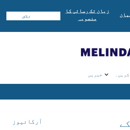
زبان تک رسائی کا
یان
منصوبہ
کریں۔
خبریں
آرکائیوز
تل کے