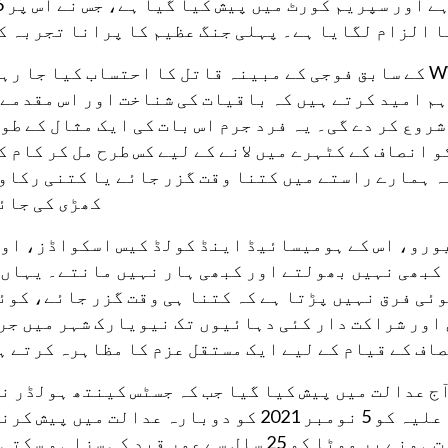
پر کوئنز ک
ڈسٹرکٹ اٹارنی کاٹز نے کہا، "45 سال بعد، WWI کے سابق فوجی کے مبینہ قاتل کا احتساب کیا جا
 ہم امید کرتے ہیں کہ باقیات کی شناخت اور اس مقدمے 
شروع کر دے گی۔ یہ فرد جرم اس بات کی ایک مثال کے طو
 انصاف کے کٹہرے میں لانے کے لیے کس طرح مل کر کام ک
کہ ہمارے راستے میں کتنا وقت گزر جائے یا کتنی رکاو
کھڑی کی جائ
کہا، "NYPD کے جاسوسی بیورو، اس کے ہومیسائیڈ اینڈ کولڈ کیس اسکواڈز، ا
 کبھی نہیں بھولتے اور کبھی ہار نہیں مانتے۔ یہاں 
وئی فرق نہیں پڑتا ہے کہ کتنا ہی وقت گزر جائے، کوئ
اور شراکت دار کئی دہائیوں تک نیویارک شہر میں جر
اف کے قیام کے لیے ایک مستقل عزم کا مظاہرہ کرتے ہ
ج عدالت میں پیش کیا گیا جب کہ جسٹس کینتھ ہولڈر نے
پر دوسرے درجے میں قتل کا الزام لگایا۔ مدعا علیہ کو 5 نومبر 2021 کو دوبارہ عدالت میں 
 سال سے عمر قید کی سزا ہو سکتی ہے۔