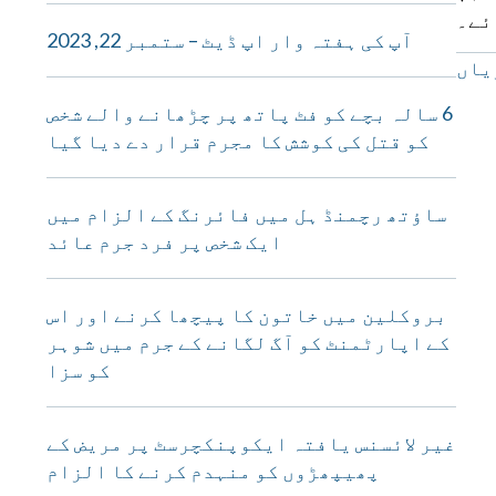
ئے۔
آپ کی ہفتہ وار اپ ڈیٹ – ستمبر 22, 2023
یاں
6 سالہ بچے کو فٹ پاتھ پر چڑھانے والے شخص
کو قتل کی کوشش کا مجرم قرار دے دیا گیا
ساؤتھ رچمنڈ ہل میں فائرنگ کے الزام میں
ایک شخص پر فرد جرم عائد
بروکلین میں خاتون کا پیچھا کرنے اور اس
کے اپارٹمنٹ کو آگ لگانے کے جرم میں شوہر
کو سزا
غیر لائسنس یافتہ ایکوپنکچرسٹ پر مریض کے
پھیپھڑوں کو منہدم کرنے کا الزام