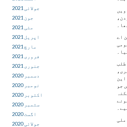
جولائی 2021
الزامات کے مطابق، 12 مارچ، 2019 کو، شرونی اور جزوی دھڑ پر مشتمل انسانی باقیات 87-72 115 ویں
جون 2021
دن،
ھا۔
مئی 2021
اپریل 2021
 اے
ومی
مارچ 2021
یا۔
فروری 2021
ایک نجی لیبارٹری اور FBI سے مدد طلب
جنوری 2021
ی 2021 میں، لیبارٹری،
دسمبر 2020
این
نومبر 2020
 جو
 ممکنہ
اکتوبر 2020
ونے
ستمبر 2020
یے۔
اگست 2020
ملی
جولائی 2020