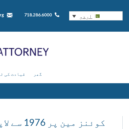
rg
718.286.6000
اردو
گھر
قیادت کی ٹ