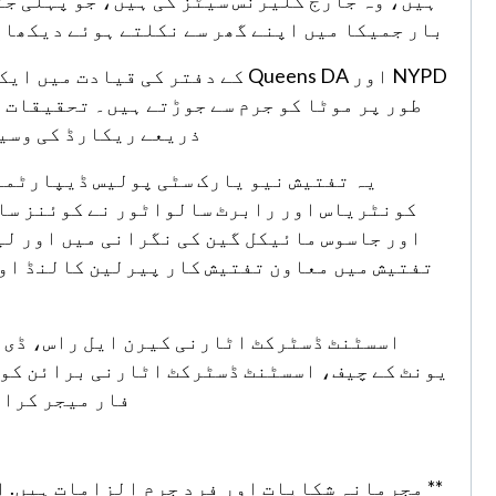
بار جمیکا میں اپنے گھر سے نکلتے ہوئے دیکھا گ
NYPD اور Queens DA کے دفتر کی 
طور پر موٹا کو جرم سے جوڑتے ہیں۔ تحقیقات 
ذریعے ریکارڈ کی وسیع
یہ تفتیش نیو یارک سٹی پولیس ڈیپارٹمنٹ ک
کونٹریاس اور رابرٹ سالواٹور نے کوئنز سا
اور جاسوس مائیکل گین کی نگرانی میں اور لی
تفتیش میں معاون تفتیش کار پیرلین کالنڈ اور
اسسٹنٹ ڈسٹرکٹ اٹارنی کیرن ایل راس، ڈی ا
یونٹ کے چیف، اسسٹنٹ ڈسٹرکٹ اٹارنی برائن کو
فار میجر کرائمز 
** مجرمانہ شکایات اور فرد جرم الزامات ہیں. ا