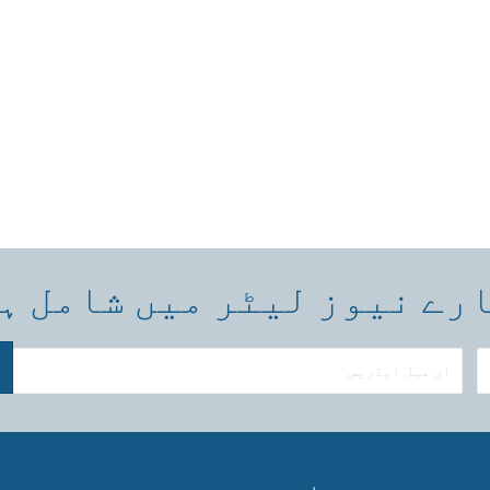
رے نیوز لیٹر میں شامل ہ