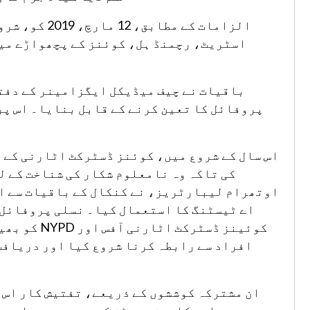
اسٹریٹ، رچمنڈ ہل، کوئنز کے پچھواڑے میں
باقیات نے چیف میڈیکل ایگزامینر کے دفتر 
پروفائل کا تعین کرنے کے قابل بنایا۔ اس پر
اوتھرام لیبارٹریز، نے کنکال کے باقیات سے ای
اے ٹیسٹنگ کا استعمال کیا۔ نسلی پروفائل ا
کوئینز ڈسٹ
افراد سے رابطہ کرنا شروع کیا اور دریافت 
ان مشترکہ کوششوں کے ذریعے، تفتیش کار اس ب