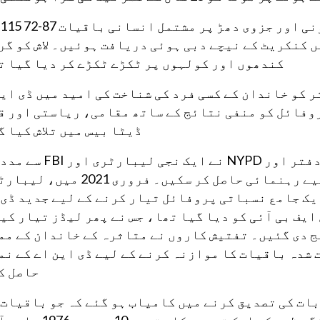
 کنکریٹ کے نیچے دبی ہوئی دریافت ہوئیں۔ لاش کو گر
کندھوں اور کولہوں پر ٹکڑے ٹکڑے کر دیا گیا ت
کو خاندان کے کسی فرد کی شناخت کی امید میں ڈی این
وفائل کو منفی نتائج کے ساتھ مقامی، ریاستی اور ق
ڈیٹا بیس میں تلاش کیا گ
اس سال کے شروع میں، کوئنز ڈسٹرکٹ اٹارنی کے دفتر اور NYPD نے 
کی تاکہ وہ نامعلوم شکار کی شناخت کے لیے رہنمائی حاصل کر سکیں۔ فرور
ک جامع نسباتی پروفائل تیار کرنے کے لیے جدید ڈی 
یف بی آئی کو دیا گیا تھا، جس نے پھر لیڈز تیار کیں
رکٹ اٹارنی آفس اور NYPD کو بھیج دی گئیں۔ تفتیش کاروں نے متاثرہ کے خاندان کے
شدہ باقیات کا موازنہ کرنے کے لیے ڈی این اے کے نم
حاصل ک
ات کی تصدیق کرنے میں کامیاب ہو گئے کہ جو باقیات 