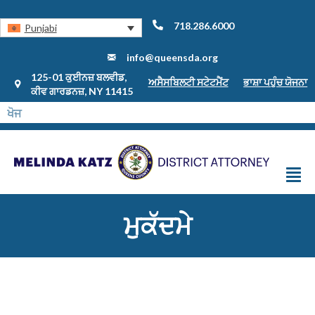
718.286.6000
Punjabi
info@queensda.org
125-01 ਕੁਈਨਜ਼ ਬਲਵੀਡ,
ਅਸੈਸਬਿਲਟੀ ਸਟੇਟਮੈਂਟ
ਭਾਸ਼ਾ ਪਹੁੰਚ ਯੋਜਨਾ
ਕੀਵ ਗਾਰਡਨਜ਼, NY 11415
ਮੁਕੱਦਮੇ