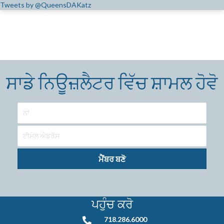
Tweets by @QueensDAKatz
ਸਾਡੇ ਨਿਊਜ਼ਲੈਟਰ ਵਿੱਚ ਸ਼ਾਮਲ ਹੋਵੋ
ਮੈਂਬਰ ਬਣੋ
ਪਹੁੰਚ ਕਰੋ
718.286.6000
718.286.6000