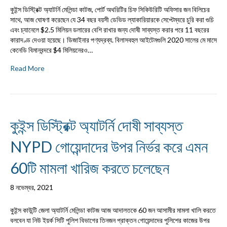
কুইন্স ডিস্ট্রিক্ট অ্যাটর্নি মেলিন্ডা কাটজ, পোর্ট অথরিটির চিফ সিকিউরিটি অফিসার জন বিলিচের
সাথে, আজ ঘোষণা করেছেন যে 34 বছর বয়সী ডেভিড ল্যাকারিয়ারকে সেপ্টেম্বরে চুরি করা গুচি
এবং চ্যানেলে $2.5 মিলিয়ন ডলারের বেশি রাখার জন্য দোষী সাব্যস্ত করার পরে 11 বছরের
কারাদণ্ড দেওয়া হয়েছে। ডিজাইনার পণ্যদ্রব্য. বিলাসবহুল আইটেমগুলি 2020 সালের মে মাসে
কেনেডি বিমানবন্দরে $4 মিলিয়নেরও…
Read More
কুইন্স ডিস্ট্রিক্ট অ্যাটর্নি দোষী সাব্যস্ত
NYPD গোয়েন্দাদের উপর নির্ভর করে এমন
60টি মামলা খারিজ করতে চলেছেন
8 নভেম্বর, 2021
কুইন্স কাউন্টি জেলা অ্যাটর্নি মেলিন্ডা কাটজ আজ আদালতকে 60 জন আসামীর মামলা খালি করতে
বলবেন যা নিউ ইয়র্ক সিটি পুলিশ বিভাগের তিনজন প্রাক্তন গোয়েন্দাদের পুলিশের কাজের উপর