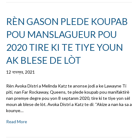
RÈN GASON PLEDE KOUPAB
POU MANSLAGUEUR POU
2020 TIRE KI TE TIYE YOUN
AK BLESE DE LÒT
12 নভেম্বর, 2021
Rèn Avoka Distri a Melinda Katz te anonse jodi a ke Lawayne Ti
piti, nan Far Rockaway, Queens, te plede koupab pou manifaktirè
nan premye degre pou yon 8 septanm 2020, tire ki te tiye yon sèl
moun ak blese de lòt. Avoka Distri a Katz te di: “Akize a nan ka sa a
kounye…
Read More