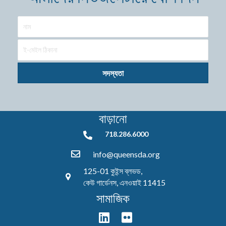
সদস্যতা
বাড়ানো
718.286.6000
718.286.6000
info@queensda.org
125-01 কুইন্স ব্লভড,
কেউ গার্ডেনস, এনওয়াই 11415
সামাজিক