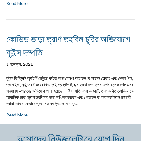
Read More
কোভিড ভাড়া ত্রাণ তহবিল চুরির অভিযোগে
কুইন্স দম্পতি
1 নভেম্বর, 2021
কুইন্স ডিস্ট্রিক্ট অ্যাটর্নি মেলিন্ডা কাটজ আজ ঘোষণা করেছেন যে সাইমন হোল্ডার এবং শেলন গিল,
জ্যামাইকা, কুইন্সের উভয়ের বিরুদ্ধেই বড় লুটপাট, চুরি হওয়া সম্পত্তির অপরাধমূলক দখল এবং
অন্যান্য অপরাধের অভিযোগ আনা হয়েছে। এই দম্পতি, যারা ভাড়াটে, তারা কথিত কোভিড-১৯
আবাসিক ভাড়া ত্রাণ তহবিলের জন্য দাখিল করেছেন এবং পেয়েছেন যা করোনভাইরাস মহামারী
দ্বারা নেতিবাচকভাবে প্রভাবিত ব্যক্তিদের সাহায্য…
Read More
আমাদের নিউজলেটারে যোগ দিন