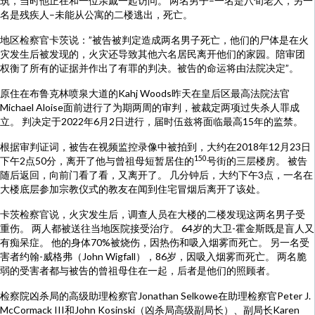
筑，当时他正在和一位亲戚一起访问。 两名男子–一名是八旬老人，另一
名是残疾人–未能从公寓的二楼逃出，死亡。
地区检察官卡茨说：”被告被判定造成两名男子死亡，他们的尸体是在火
灾发生后被发现的，火灾还导致其他六名居民离开他们的家园。陪审团
权衡了所有的证据并作出了有罪的判决。被告的命运将由法院决定”。
原住在布鲁克林喷泉大道的Kahj Woods昨天在皇后区最高法院法官
Michael Aloise面前进行了为期两周的审判，被裁定两项过失杀人罪成
立。 判决定于2022年6月2日进行，届时伍兹将面临最高15年的监禁。
根据审判证词，被告在视频监控录像中被拍到，大约在2018年12月23日
150
下午2点50分，离开了他与曾祖母短暂居住的
号街的三层楼房。 被告
随后返回，向前门看了看，又离开了。 几分钟后，大约下午3点，一名在
大楼底层参加宗教仪式的教友在闻到住宅冒烟后离开了该处。
卡茨检察官说，火灾发生后，调查人员在大楼的二楼发现这两名男子受
重伤。 两人都被送往当地医院接受治疗。 64岁的大卫-霍金斯既是盲人又
有痴呆症。 他的身体70%被烧伤，因热伤和吸入烟雾而死亡。 另一名受
害者约翰-威格弗（John Wigfall），86岁，因吸入烟雾而死亡。 两名脆
弱的受害者都与被告的曾祖母住在一起，后者是他们的照顾者。
检察院凶杀局的高级助理检察官Jonathan Selkowe在助理检察官Peter J.
McCormack III和John Kosinski（凶杀局高级副局长）、副局长Karen