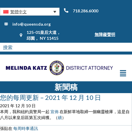
718.286.6000
繁體中文
info@queensda.org
125-01皇后大道，
無障礙聲明
邱園， NY 11415
新聞稿
您的每周更新 – 2021 年 12 月 10 日
2021 年 12 月 10 日
本周，我和紐約員警局一起
宣佈
在新鮮草地取締一個幽靈槍庫，這是自
八月以來皇后區第五次緝獲。（
續
）
張貼在
每周時事通訊