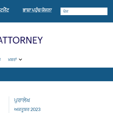
ਟਮੈਂਟ
ਭਾਸ਼ਾ ਪਹੁੰਚ ਯੋਜਨਾ
ੋ
ਖ਼ਬਰਾਂ
ਪੁਰਾਲੇਖ
ਅਕਤੂਬਰ 2023