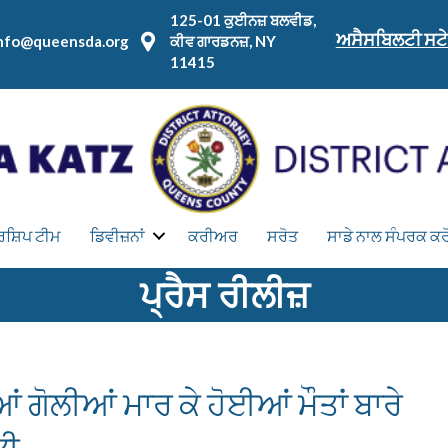
125-01 ਕੁਈਨਜ਼ ਬਲਵੀਡ,
ਅਸੈਸਬਿਲਟੀ ਸਟੇ
nfo@queensda.org
ਕੀਵ ਗਾਰਡਨਜ਼, NY
11415
ਰਸ਼ਿਪ ਟੀਮ
ਡਿਵੀਜ਼ਨਾਂ
ਕਰੀਅਰ
ਸਰੋਤ
ਸਾਡੇ ਨਾਲ ਸੰਪਰਕ ਕਰ
ਪ੍ਰੈਸ ਰੀਲੀਜ਼
ਂ ਗੋਲੀਆਂ ਮਾਰ ਕੇ ਹੋਈਆਂ ਮੌਤਾਂ ਬਾਰੇ
ਤੀ