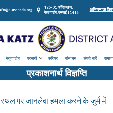
125-01 क्वींस ब्लव्ड,
अभिगम्यता वि
nfo@queensda.org
केव गार्डन, एनवाई 11415
नेतृत्व टीम
प्रभागों
करियर
संसाधन
संपर्क करें
समाच
प्रकाशनार्थ विज्ञप्ति
ग स्थल पर जानलेवा हमला करने के जुर्म में