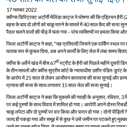
17 नवम्बर 2022
क्वीन्स डिस्ट्रिक्ट अटॉर्नी मेलिंडा काट्ज ने घोषणा की कि एड्रियन हैर
बहस के बाद दो लोगों को चाकू मारने के मामले में 40 साल कैद की सजा सुन
पैदल चलने वालों की भीड़ में चला गया – पांच व्यक्तियों पर हमला किया
जिला अटॉर्नी काट्ज ने कहा, “यह प्रतिवादी जिसने एक पार्किंग स्थल प
घातक रूप से कुचल दिया, अब अपने कार्यों के लिए जेल में लंबा समय बित
वीं
क्वींस के अर्वेर्न खंड में बीच 67
स्ट्रीट के हैरी को पिछले महीने दूसरी डिग्र
के तीन मामलों और क्वींस सुप्रीम कोर्ट के न्यायाधीश उशीर पंडित-डुरंट के 
के आरोप में 25 साल से लेकर आजीवन कारावास की सजा सुनाई और हत्या क
प्रयास की सजा के साथ लगातार 15 साल जेल की सजा सुनाई।
जिला अटॉर्नी काट्ज ने कहा कि मुकदमे की गवाही के अनुसार, रविवार, 3 द
पर कई पुरुषों के साथ विवाद में शामिल हो गया। आरोपी अपने दोस्त रिचर्
चाकू लपेटा और दो पुरुषों पर वार किया और फरार हो गया। दोनों पीड़ितों
जल्द ही पकड़ा गया और समूह में से कुछ ने उसे जमीन पर पटकते हुए मुक्
जाने का रास्ता खोज लिया, ने जानबूझकर समूह पर हमला करते हुए वाहन को