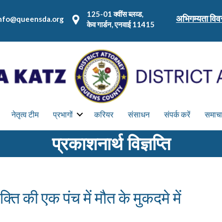
125-01 क्वींस ब्लव्ड,
अभिगम्यता वि
nfo@queensda.org
केव गार्डन, एनवाई 11415
नेतृत्व टीम
प्रभागों
करियर
संसाधन
संपर्क करें
समाच
प्रकाशनार्थ विज्ञप्ति
क्ति की एक पंच में मौत के मुकदमे में