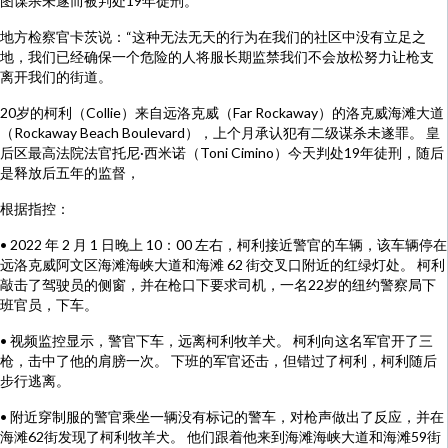
图谋杀未遂而被判处19年徒刑。
地方检察官卡茨说：“这种无法无天的行为在我们的社区中没有立足之
地，我们已经确保一个危险的人将服长期监禁我们不会放松努力让枪支
离开我们的街道。
20岁的柯利（Collie）来自远洛克威（Far Rockaway）的洛克威海滩大道
（Rockaway Beach Boulevard），上个月承认犯有二级谋杀未遂罪。 皇
后区最高法院法官托尼·西米诺（Toni Cimino）今天判处19年徒刑，随后
是释放后五年的监督，
根据指控：
• 2022 年 2 月 1 日晚上 10：00 左右，柯利接近警官的车辆，该车辆停在
远洛克威阿文区海滩海峡大道和海滩 62 街交叉口附近的红绿灯处。 柯利
敲击了驾驶员的侧窗，并在枪口下要求司机，一名22岁的纽约警察局下
班官员，下车。
• 视频监控显示，警官下车，远离柯利牧羊犬。 柯利向这名军官开了三
枪，击中了他的肩膀一次。 下班的军官还击，但错过了柯利，柯利随后
步行逃离。
• 附近穿制服的警官乘坐一辆没有标记的警车，对枪声做出了反应，并在
海滩62街发现了柯利牧羊犬。 他们跟着他来到海滩海峡大道和海滩59街