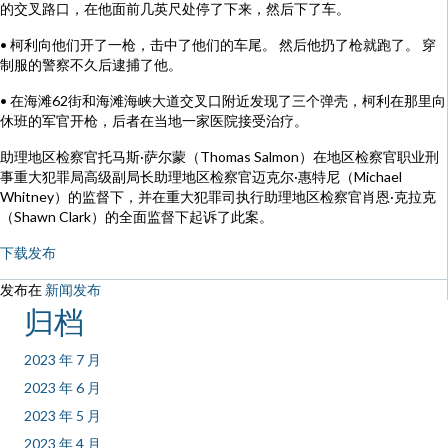
的交叉路口，在他面前几英尺处停了下来，然后下了车。
• 柯利向他们开了一枪，击中了他们的车尾。 然后他扔了枪就跑了。 穿
制服的警察不久后逮捕了他。
• 在海滩62街和海滩海峡大道交叉口附近发现了三个弹壳，柯利在那里向
休班的军官开枪，后者在当地一家医院接受治疗。
助理地区检察官托马斯·萨尔蒙（Thomas Salmon）在地区检察官职业刑
事重大犯罪局高级副局长助理地区检察官迈克尔·惠特尼（Michael
Whitney）的监督下，并在重大犯罪司执行助理地区检察官肖恩·克拉克
（Shawn Clark）的全面监督下起诉了此案。
下载发布
发布在
新闻发布
归档
2023 年 7 月
2023 年 6 月
2023 年 5 月
2023 年 4 月