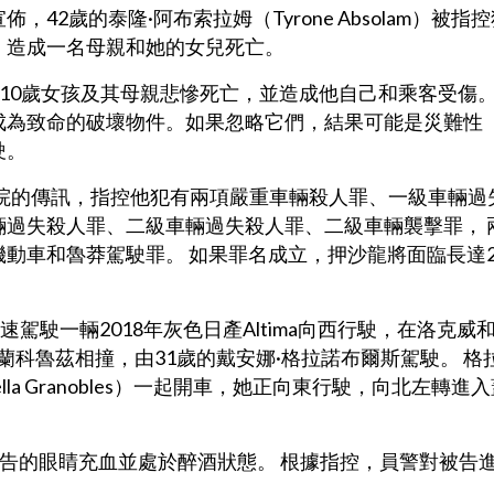
佈，42歲的泰隆·阿布索拉姆（Tyrone Absolam）被指
，造成一名母親和她的女兒死亡。
一名10歲女孩及其母親悲慘死亡，並造成他自己和乘客受傷
成為致命的破壞物件。如果忽略它們，結果可能是災難性
駛。
院的傳訊，指控他犯有兩項嚴重車輛殺人罪、一級車輛過
過失殺人罪、二級車輛過失殺人罪、二級車輛襲擊罪， 
動車和魯莽駕駛罪。 如果罪名成立，押沙龍將面臨長達2
駕駛一輛2018年灰色日產Altima向西行駛，在洛克威
佛蘭科魯茲相撞，由31歲的戴安娜·格拉諾布爾斯駕駛。 格
la Granobles）一起開車，她正向東行駛，向北左轉進
到被告的眼睛充血並處於醉酒狀態。 根據指控，員警對被告