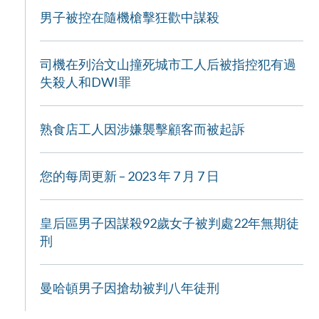
男子被控在隨機槍擊狂歡中謀殺
司機在列治文山撞死城市工人后被指控犯有過
失殺人和DWI罪
熟食店工人因涉嫌襲擊顧客而被起訴
您的每周更新 – 2023 年 7 月 7 日
皇后區男子因謀殺92歲女子被判處22年無期徒
刑
曼哈頓男子因搶劫被判八年徒刑