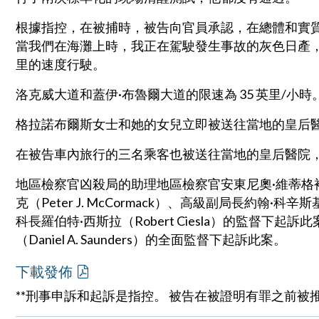
根據指控，在被捕時，被告向官員承認，在總體和實質上
當我們在海灘上時，我正在駕駛發生事故的灰色日產，
里的速度行駛。
洛克威大道和蓋伊·布魯爾大道的限速為 35 英里/小時
格拉諾布爾斯女士和她的女兒立即被送往當地的皇后
在被告車內旅行的三名乘客也被送往當地的皇后醫院
地區檢察官凶殺局的助理地區檢察官安東尼奧·維蒂格裡奧（An
克（Peter J. McCormack）、高級副局長約翰·科辛斯基
科長羅伯特·西斯拉（Robert Ciesla）的監督下
（Daniel A. Saunders）的全面監督下起訴此案。
下載發佈
**刑事申訴和起訴是指控。 被告在被證明有罪之前被