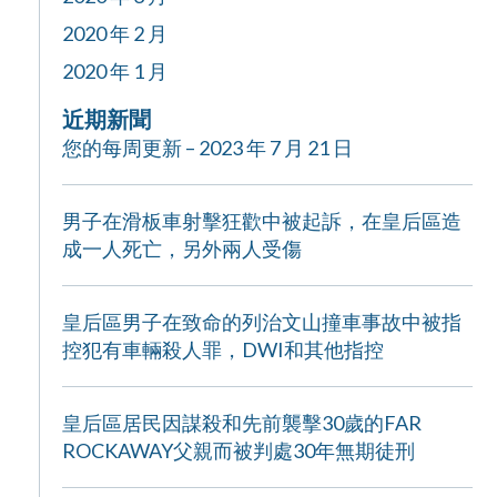
2020 年 2 月
2020 年 1 月
近期新聞
您的每周更新 – 2023 年 7 月 21 日
男子在滑板車射擊狂歡中被起訴，在皇后區造
成一人死亡，另外兩人受傷
皇后區男子在致命的列治文山撞車事故中被指
控犯有車輛殺人罪，DWI和其他指控
皇后區居民因謀殺和先前襲擊30歲的FAR
ROCKAWAY父親而被判處30年無期徒刑