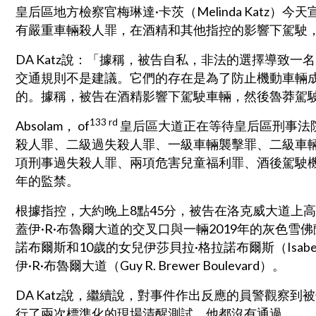
皇后區地方檢察官梅琳達·卡茨（Melinda Katz）今天宣
有嚴重車輛殺人罪，在酒精和其他指控的影響下駕駛
DA Katz說：「據稱，被告自私，非法的選擇導致
交通規則不是建議。它們的存在是為了防止機動車輛
的。據稱，被告在酒精影響下駕駛車輛，然後魯莽駕
133 rd
Absolam， of
皇后區大道正在等待皇后區刑事法
殺人罪、二級過失殺人罪、一級車輛襲擊罪、二級車輛
項刑事過失殺人罪、兩項危害兒童福利罪、酒後駕駛機
年的監禁。
根據指控，大約晚上8點45分，被告在洛克威大道上高速
蓋伊·R·布魯爾大道的交叉口與一輛2019年的灰色雪
諾布爾斯和10歲的女兒伊莎貝拉·格拉諾布爾斯（Isabel
伊·R·布魯爾大道（Guy R. Brewer Boulevard）。
DA Katz說，繼續說，對事件作出反應的員警觀察
行了兩次標準化的現場清醒測試，他都沒有通過。