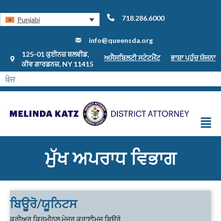
718.286.6000
Punjabi
info@queensda.org
125-01 ਕੁਈਨਜ਼ ਬਲਵੀਡ,
ਅਸੈਸਬਿਲਟੀ ਸਟੇਟਮੈਂਟ
ਭਾਸ਼ਾ ਪਹੁੰਚ ਯੋਜਨਾ
ਕੀਵ ਗਾਰਡਨਜ਼, NY 11415
ਮੁੱਖ ਅਪਰਾਧ ਵਿਭਾਗ
ਬਿਊਰੋ/ਯੂਨਿਟਸ
ਕਰੀਅਰ ਕ੍ਰਿਮੀਨਲ ਮੇਜਰ ਕ੍ਰਾਈਮਜ਼ ਬਿਊਰੋ