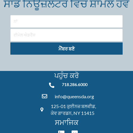
ਸਾਡੇ ਨਿਊਜ਼ਲੈਟਰ ਵਿੱਚ ਸ਼ਾਮਲ ਹੋਵੋ
ਮੈਂਬਰ ਬਣੋ
ਪਹੁੰਚ ਕਰੋ
718.286.6000
718.286.6000
info@queensda.org
125-01 ਕੁਈਨਜ਼ ਬਲਵੀਡ,
ਕੇਵ ਗਾਰਡਨ, NY 11415
ਸਮਾਜਿਕ