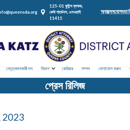
125-01 কুইন্স ব্লভড,
অ্যাক্সেসযোগ্যতা ব
nfo@queensda.org
কেউ গার্ডেনস, এনওয়াই
11415
নেতৃত্বদানকারী দল
বিভাগ
কেরিয়ার
সম্পদ
যোগাযোগ করুন
প্রেস রিলিজ
0, 2023