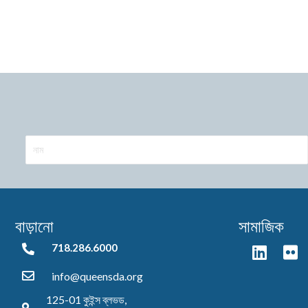
বাড়ানো
সামাজিক
718.286.6000
718.286.6000
info@queensda.org
125-01 কুইন্স ব্লভড,