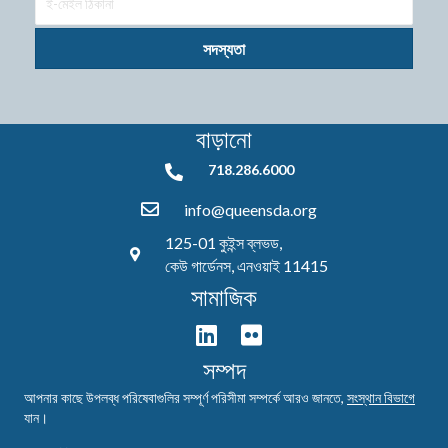
সদস্যতা
বাড়ানো
718.286.6000
718.286.6000
info@queensda.org
125-01 কুইন্স ব্লভড,
কেউ গার্ডেনস, এনওয়াই 11415
সামাজিক
সম্পদ
আপনার কাছে উপলব্ধ পরিষেবাগুলির সম্পূর্ণ পরিসীমা সম্পর্কে আরও জানতে,
সংস্থান বিভাগে
যান।