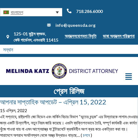
718.286.6000
বাংলাদেশ
info@queensda.org
125-01 কুইন্স ব্লভড,
অ্যাক্সেসযোগ্যতা বিবৃতি
ভাষা অ্যাক্সেস পরিকল্পনা
কেউ গার্ডেনস, এনওয়াই 11415
প্রেস রিলিজ
আপনার সাপ্তাহিক আপডেট – এপ্রিল 15, 2022
15 এপ্রিল, 2022
এই সপ্তাহে, রাষ্ট্রপতি জো বিডেন এবং মার্কিন বিচার বিভাগ “ভূতের বন্দুক” এর বিস্তারকে লাগাম দেওয়ার
জন্য একটি চিন্তাশীল, নতুন নিয়ম জারি করেছে। এগুলি ব্যক্তিগতভাবে তৈরি, সম্পূর্ণ কার্যকরী এবং কার্যত
খুঁজে পাওয়া যায় না এমন আগ্নেয়াস্ত্র যা ইন্টারনেটে ক্রমবিহীন অংশ ক্রয় করে একত্রিত করা হয়।
সারাদেশে অপরাধ সংঘটনস্থল থেকে অস্ত্র উদ্ধারও বাড়ছে… (
চলবে
)